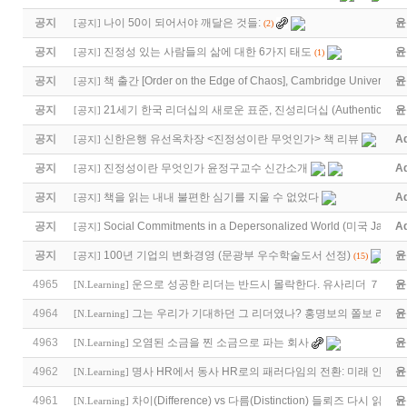
공지
나이 50이 되어서야 깨달은 것들:
윤
[
공지
]
(2)
공지
진정성 있는 사람들의 삶에 대한 6가지 태도
윤
[
공지
]
(1)
공지
책 출간 [Order on the Edge of Chaos], Cambridge University 
윤
[
공지
]
공지
21세기 한국 리더십의 새로운 표준, 진성리더십 (Authentic Lea
윤
[
공지
]
공지
신한은행 유선옥차장 <진정성이란 무엇인가> 책 리뷰
A
[
공지
]
공지
진정성이란 무엇인가 윤정구교수 신간소개
A
[
공지
]
공지
책을 읽는 내내 불편한 심기를 지울 수 없었다
A
[
공지
]
공지
Social Commitments in a Depersonalized World (미국 Jame
A
[
공지
]
공지
100년 기업의 변화경영 (문광부 우수학술도서 선정)
윤
[
공지
]
(15)
4965
운으로 성공한 리더는 반드시 몰락한다. 유사리더 ７인 탈
윤
[
N.Learning
]
4964
그는 우리가 기대하던 그 리더였나? 홍명보의 쫄보 리더
윤
[
N.Learning
]
4963
오염된 소금을 찐 소금으로 파는 회사
윤
[
N.Learning
]
4962
명사 HR에서 동사 HR로의 패러다임의 전환: 미래 인재
윤
[
N.Learning
]
4961
차이(Difference) vs 다름(Distinction) 들뢰즈 다시 읽기
윤
[
N.Learning
]