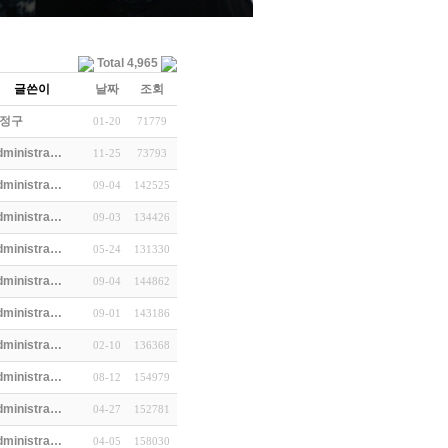
Total 4,965
글쓴이
날짜
조회
정구
01-20
71779
dministra…
11-25
73793
dministra…
09-04
142525
dministra…
09-03
134426
dministra…
05-24
131330
dministra…
09-04
144862
dministra…
09-01
143186
dministra…
02-10
136368
dministra…
08-12
154979
dministra…
04-27
152781
dministra…
04-05
158030