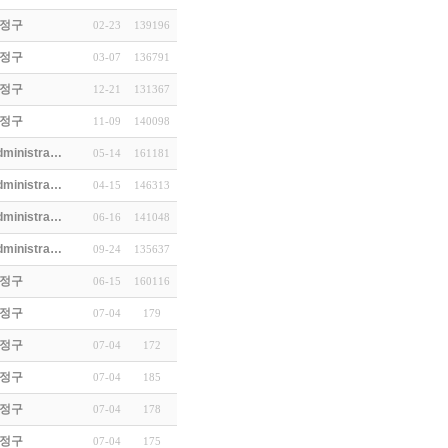
정구
02-23
139196
정구
03-07
136791
…
정구
12-21
131367
d…
정구
11-09
140098
(3)
dministra…
05-14
161181
dministra…
04-15
146313
dministra…
06-16
141048
 Cole…
dministra…
09-24
135637
정구
06-15
160116
로 사…
정구
07-04
179
십
정구
07-04
172
정구
07-04
185
 경쟁력의…
정구
07-04
178
정구
07-04
175