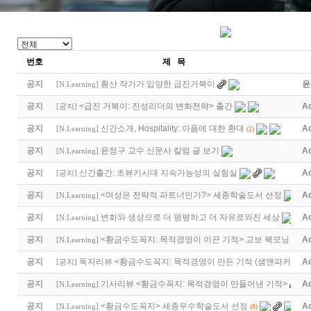
번호
제 목
공지
황산 작가가 입양한 급진거북이
윤
[
N.Learning
]
공지
<급진 거북이: 진성리더의 변화전략> 출간
A
[
공지
]
공지
신간소개, Hospitality: 아픔에 대한 환대
A
[
N.Learning
]
(2)
공지
윤정구 교수 신문사 칼럼 글 보기
A
[
N.Learning
]
공지
신간출간: 초뷰카시대 지속가능성의 실험실
A
[
공지
]
공지
<여성은 전략적 파트너인가?> 세종학술도서 선정
A
[
N.Learning
]
공지
변화와 생성으로 더 평평하고 더 자유로와진 세상
A
[
N.Learning
]
공지
<황금수도꼭지: 목적경영이 이끈 기적> 교보 북모닝
A
[
N.Learning
]
공지
독자리뷰 <황금수도꼭지: 목적경영이 만든 기적 (샘앤파커스 …
A
[
공지
]
공지
기사리뷰 <황금수꼭지: 목적경영이 만들어낸 기적>
A
[
N.Learning
]
공지
<황금수도꼭지> 세종우수학술도서 선정
A
[
N.Learning
]
(8)