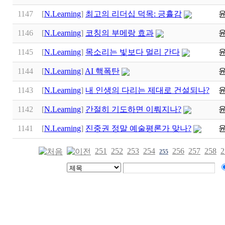
1147
[
N.Learning
]
최고의 리더십 덕목: 긍휼감
1146
[
N.Learning
]
코칭의 부메랑 효과
1145
[
N.Learning
]
목소리는 빛보다 멀리 간다
1144
[
N.Learning
]
AI 핵폭탄
1143
[
N.Learning
]
내 인생의 다리는 제대로 건설되나?
1142
[
N.Learning
]
간절히 기도하면 이뤄지나?
1141
[
N.Learning
]
진중권 정말 예술평론가 맞나?
251
252
253
254
256
257
258
2
255