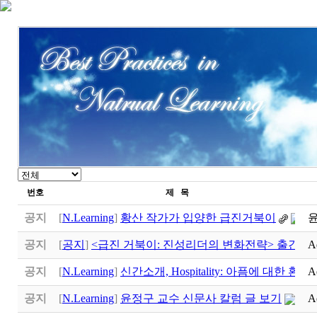
번호
제 목
공지
[
N.Learning
]
황산 작가가 입양한 급진거북이
공지
[
공지
]
<급진 거북이: 진성리더의 변화전략> 출간
A
공지
[
N.Learning
]
신간소개, Hospitality: 아픔에 대한 환대
A
(
공지
[
N.Learning
]
윤정구 교수 신문사 칼럼 글 보기
A