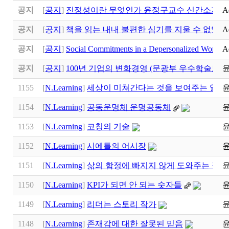
공지
[
공지
]
진정성이란 무엇인가 윤정구교수 신간소개
A
공지
[
공지
]
책을 읽는 내내 불편한 심기를 지울 수 없었다
A
공지
[
공지
]
Social Commitments in a Depersonalized Worl
A
공지
[
공지
]
100년 기업의 변화경영 (문광부 우수학술도서
1155
[
N.Learning
]
세상이 미쳐간다는 것을 보여주는 일러
1154
[
N.Learning
]
공동운명체 운명공동체
1153
[
N.Learning
]
코칭의 기술
1152
[
N.Learning
]
시에틀의 어시장
1151
[
N.Learning
]
삶의 함정에 빠지지 않게 도와주는 질
1150
[
N.Learning
]
KPI가 되면 안 되는 숫자들
1149
[
N.Learning
]
리더는 스토리 작가
1148
[
N.Learning
]
존재감에 대한 잘못된 믿음