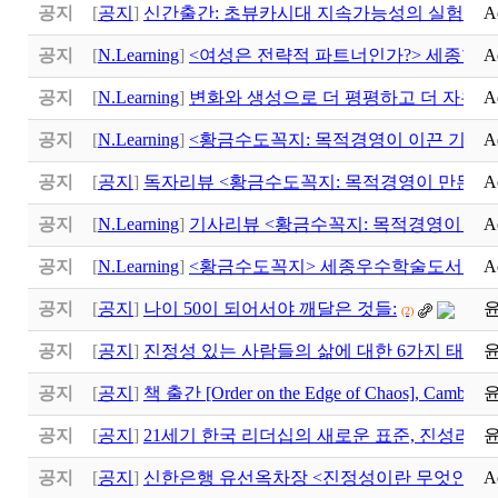
공지
[
공지
]
신간출간: 초뷰카시대 지속가능성의 실험실
A
공지
[
N.Learning
]
<여성은 전략적 파트너인가?> 세종학
A
공지
[
N.Learning
]
변화와 생성으로 더 평평하고 더 자유로
A
공지
[
N.Learning
]
<황금수도꼭지: 목적경영이 이끈 기적>
A
공지
[
공지
]
독자리뷰 <황금수도꼭지: 목적경영이 만든 기
A
공지
[
N.Learning
]
기사리뷰 <황금수꼭지: 목적경영이 만
A
공지
[
N.Learning
]
<황금수도꼭지> 세종우수학술도서 선
A
공지
[
공지
]
나이 50이 되어서야 깨달은 것들:
(2)
공지
[
공지
]
진정성 있는 사람들의 삶에 대한 6가지 태도
(1)
공지
[
공지
]
책 출간 [Order on the Edge of Chaos], Cambridge
공지
[
공지
]
21세기 한국 리더십의 새로운 표준, 진성리더십 (Au
공지
[
공지
]
신한은행 유선옥차장 <진정성이란 무엇인가>
A