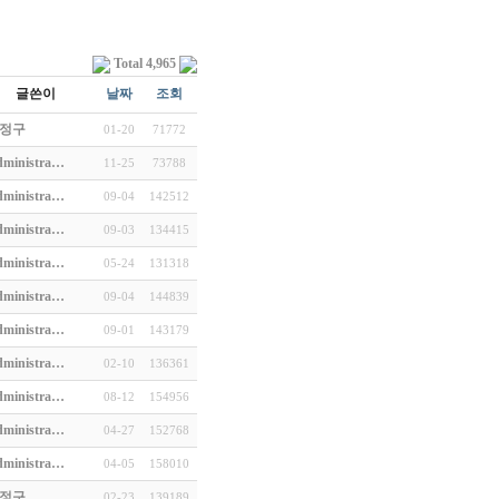
Total 4,965
글쓴이
날짜
조회
정구
01-20
71772
ministra…
11-25
73788
ministra…
09-04
142512
ministra…
09-03
134415
ministra…
05-24
131318
ministra…
09-04
144839
ministra…
09-01
143179
ministra…
02-10
136361
ministra…
08-12
154956
ministra…
04-27
152768
ministra…
04-05
158010
정구
02-23
139189