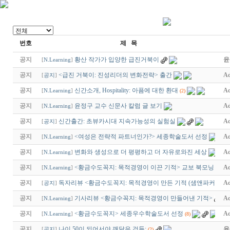
번호
제 목
공지
황산 작가가 입양한 급진거북이
윤
[
N.Learning
]
공지
<급진 거북이: 진성리더의 변화전략> 출간
Ad
[
공지
]
공지
신간소개, Hospitality: 아픔에 대한 환대
Ad
[
N.Learning
]
(2)
공지
윤정구 교수 신문사 칼럼 글 보기
Ad
[
N.Learning
]
공지
신간출간: 초뷰카시대 지속가능성의 실험실
Ad
[
공지
]
공지
<여성은 전략적 파트너인가?> 세종학술도서 선정
Ad
[
N.Learning
]
공지
변화와 생성으로 더 평평하고 더 자유로와진 세상
Ad
[
N.Learning
]
공지
<황금수도꼭지: 목적경영이 이끈 기적> 교보 북모닝
Ad
[
N.Learning
]
공지
독자리뷰 <황금수도꼭지: 목적경영이 만든 기적 (샘앤파커스 …
Ad
[
공지
]
공지
기사리뷰 <황금수꼭지: 목적경영이 만들어낸 기적>
Ad
[
N.Learning
]
공지
<황금수도꼭지> 세종우수학술도서 선정
Ad
[
N.Learning
]
(8)
공지
나이 50이 되어서야 깨달은 것들:
윤
[
공지
]
(2)