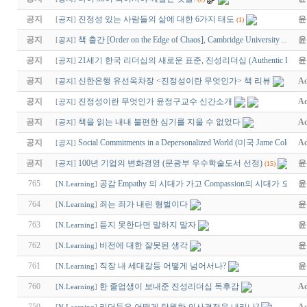
공지
진정성 있는 사람들의 삶에 대한 6가지 태도
윤
[
공지
]
(1)
공지
책 출간 [Order on the Edge of Chaos], Cambridge University …
윤
[
공지
]
공지
21세기 한국 리더십의 새로운 표준, 진성리더십 (Authentic Lead
윤
[
공지
]
공지
신한은행 유선옥차장 <진정성이란 무엇인가> 책 리뷰
Ad
[
공지
]
공지
진정성이란 무엇인가 윤정구교수 신간소개
Ad
[
공지
]
공지
책을 읽는 내내 불편한 심기를 지울 수 없었다
Ad
[
공지
]
공지
Social Commitments in a Depersonalized World (미국 Jame Cole…
Ad
[
공지
]
공지
100년 기업의 변화경영 (문광부 우수학술도서 선정)
윤
[
공지
]
(15)
765
공감 Empathy 의 시대가 가고 Compassion의 시대가 오다.
윤
[
N.Learning
]
764
죄는 죄가 내린 형벌이다
윤
[
N.Learning
]
763
듣지 못한다면 말하지 말자
윤
[
N.Learning
]
762
비전에 대한 잘못된 생각
윤
[
N.Learning
]
761
직장 내 세대갈등 어떻게 넘어서나?
윤
[
N.Learning
]
760
한 졸업생이 보내준 진성리더십 독후감
Ad
[
N.Learning
]