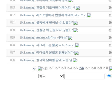
834
우리나라 교육부의 정체
윤
[
N.Learning
]
833
간절히 기도하면 이루어지나?
윤
[
N.Learning
]
832
레스토랑에서 밥한끼 제대로 먹어보기
윤
[
N.Learning
]
831
불행에서 벗어날 수 있을까?
윤
[
N.Learning
]
830
갑질은 왜 근절되지 않을까?
윤
[
N.Learning
]
829
Authentic하다는 상태는?
윤
[
N.Learning
]
828
사그라드는 불꽃 다시 지피기
윤
[
N.Learning
]
827
리더십의 본질은 정체성이다
윤
[
N.Learning
]
826
한국이 남미를 닮게 되는 날
윤
[
N.Learning
]
271
272
273
274
275
276
277
278
279
280