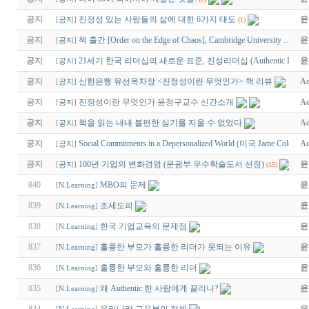
공지
진정성 있는 사람들의 삶에 대한 6가지 태도
윤
[
공지
]
(1)
공지
책 출간 [Order on the Edge of Chaos], Cambridge University …
윤
[
공지
]
공지
21세기 한국 리더십의 새로운 표준, 진성리더십 (Authentic Lead
윤
[
공지
]
공지
신한은행 유선옥차장 <진정성이란 무엇인가> 책 리뷰
Ad
[
공지
]
공지
진정성이란 무엇인가 윤정구교수 신간소개
Ad
[
공지
]
공지
책을 읽는 내내 불편한 심기를 지울 수 없었다
Ad
[
공지
]
공지
Social Commitments in a Depersonalized World (미국 Jame Cole…
Ad
[
공지
]
공지
100년 기업의 변화경영 (문광부 우수학술도서 선정)
윤
[
공지
]
(15)
840
MBO의 문제
윤
[
N.Learning
]
839
조세도피
윤
[
N.Learning
]
838
한국 기업교육의 문제점
윤
[
N.Learning
]
837
훌륭한 부모가 훌륭한 리더가 못되는 이유
윤
[
N.Learning
]
836
훌륭한 부모와 훌륭한 리더
윤
[
N.Learning
]
835
왜 Authentic 한 사람에게 끌리나?
윤
[
N.Learning
]