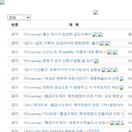
번호
제 목
공지
황산 작가가 입양한 급진거북이
윤
[
N.Learning
]
공지
<급진 거북이: 진성리더의 변화전략> 출간
Ad
[
공지
]
공지
신간소개, Hospitality: 아픔에 대한 환대
Ad
[
N.Learning
]
(2)
공지
윤정구 교수 신문사 칼럼 글 보기
Ad
[
N.Learning
]
공지
신간출간: 초뷰카시대 지속가능성의 실험실
Ad
[
공지
]
공지
<여성은 전략적 파트너인가?> 세종학술도서 선정
Ad
[
N.Learning
]
공지
변화와 생성으로 더 평평하고 더 자유로와진 세상
Ad
[
N.Learning
]
공지
<황금수도꼭지: 목적경영이 이끈 기적> 교보 북모닝
Ad
[
N.Learning
]
공지
독자리뷰 <황금수도꼭지: 목적경영이 만든 기적 (샘앤파커스 …
Ad
[
공지
]
공지
기사리뷰 <황금수꼭지: 목적경영이 만들어낸 기적>
Ad
[
N.Learning
]
공지
<황금수도꼭지> 세종우수학술도서 선정
Ad
[
N.Learning
]
(8)
공지
나이 50이 되어서야 깨달은 것들:
윤
[
공지
]
(2)