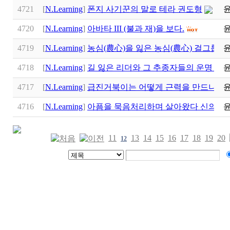
4721
[
N.Learning
]
폰지 사기꾼의 말로 테라 권도형
4720
[
N.Learning
]
아바타 III (불과 재)을 보다.
4719
[
N.Learning
]
농심(農心)을 잃은 농심(農心) 걸그룹 
4718
[
N.Learning
]
길 잃은 리더와 그 추종자들의 운명 현
4717
[
N.Learning
]
급진거북이는 어떻게 근력을 만드나? 
4716
[
N.Learning
]
아픔을 묵음처리하며 살아왔다 신의 음
11
13
14
15
16
17
18
19
20
12