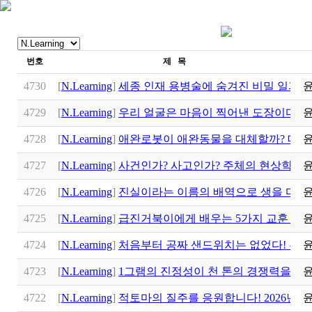
번호
제 목
4730
[
N.Learning
]
세종 인재 용병술에 숨겨진 비밀 일과 
4729
[
N.Learning
]
우리 얼굴은 마음이 찍어낸 도장이다: 
4728
[
N.Learning
]
애완로봇이 애완동물을 대체할까? 대한
4727
[
N.Learning
]
사건인가? 사고인가? 주체의 현상학
4726
[
N.Learning
]
진실이라는 이름의 배역으로 생을 마감
4725
[
N.Learning
]
급진거북이에게 배우는 5가지 교훈 진성
4724
[
N.Learning
]
처음부터 공짜 샌드위치는 없었다! 쿠팡
4723
[
N.Learning
]
1그램의 진정성이 천 톤의 경쟁력을 이
4722
[
N.Learning
]
적토마의 질주를 응원합니다! 2026년 