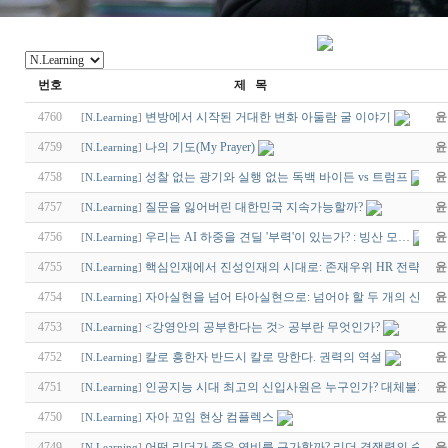
번호
제 목
4760
변방에서 시작된 거대한 변화 아둘람 굴 이야기
윤
[
N.Learning
]
4759
나의 기도(My Prayer)
윤
[
N.Learning
]
4758
성찰 없는 광기와 실행 없는 독백 바이든 vs 트럼프
윤
[
N.Learning
]
4757
질문을 잃어버린 대한민국 지속가능할까?
윤
[
N.Learning
]
4756
우리는 AI 하중을 견딜 '부력'이 있는가? : 빙산 모…
윤
[
N.Learning
]
4755
핵심인재에서 진성인재의 시대로: 존재우위 HR 전략
윤
[
N.Learning
]
4754
자아실현을 넘어 타아실현으로: 넘어야 할 두 개의 산
윤
[
N.Learning
]
4753
<강영안의 공부한다는 것> 공부란 무엇인가?
윤
[
N.Learning
]
4752
칼로 흥한자 반드시 칼로 망한다. 권력의 역설
윤
[
N.Learning
]
4751
인공지능 시대 최고의 신입사원은 누구인가? 대체불가능
윤
[
N.Learning
]
4750
자아 꼬임 현상 컴플렉스
윤
[
N.Learning
]
4749
어떤 리더가 좋은 연비를 구가할까? 리더 경쟁력의 숨겨진
윤
[
N.Learning
]