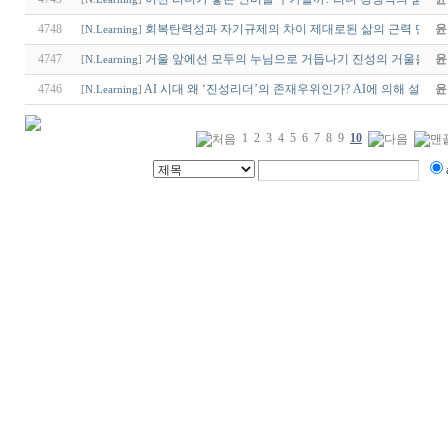
4748
회복탄력성과 자기규제의 차이 제대로된 삶의 근력 만들
윤
[
N.Learning
]
4747
거울 앞에선 모두의 누님으로 거듭나기 진성의 거울을 닦다
윤
[
N.Learning
]
4746
AI 시대 왜 ‘진성리더’의 존재우위인가? AI에 의해 설명되
윤
[
N.Learning
]
1
2
3
4
5
6
7
8
9
10