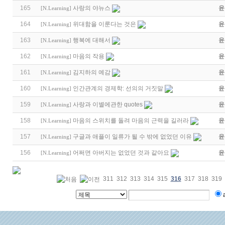
165
사랑의 야뉴스
윤
[
N.Learning
]
164
위대함을 이룬다는 것은
윤
[
N.Learning
]
163
행복에 대해서
윤
[
N.Learning
]
162
마음의 작용
윤
[
N.Learning
]
161
김지하의 예감
윤
[
N.Learning
]
160
인간관계의 경제학: 선의의 거짓말
윤
[
N.Learning
]
159
사랑과 이별에관한 quotes
윤
[
N.Learning
]
158
마음의 스위치를 돌려 마음의 근력을 길러라
윤
[
N.Learning
]
157
구글과 애플이 일류가 될 수 밖에 없었던 이유
윤
[
N.Learning
]
156
어쩌면 아버지는 없었던 것과 같아요
윤
[
N.Learning
]
311
312
313
314
315
316
317
318
319