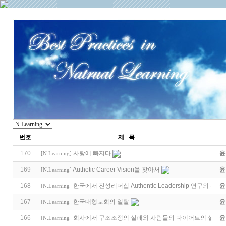
번호
제 목
170
사랑에 빠지다
윤
[
N.Learning
]
169
Authetic Career Vision을 찾아서
윤
[
N.Learning
]
168
한국에서 진성리더십 Authentic Leadership 연구의 전망
윤
[
N.Learning
]
(
167
한국대형교회의 일탈
윤
[
N.Learning
]
166
회사에서 구조조정의 실패와 사람들의 다이어트의 실패의
윤
[
N.Learning
]