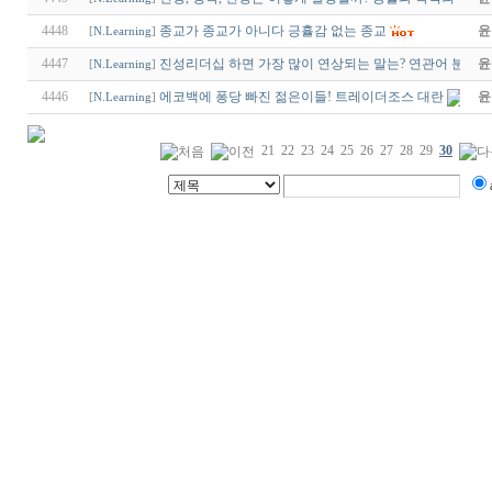
4448
종교가 종교가 아니다 긍휼감 없는 종교
윤
[
N.Learning
]
4447
진성리더십 하면 가장 많이 연상되는 말는? 연관어 분석
윤
[
N.Learning
]
4446
에코백에 퐁당 빠진 젊은이들! 트레이더조스 대란
윤
[
N.Learning
]
21
22
23
24
25
26
27
28
29
30