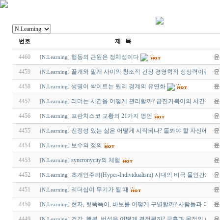
번호
제 목
4460
행동의 근원은 정체성이다
윤
[
N.Learning
]
4459
끌개와 밀개 사이의 창조적 긴장 경영학적 상상력이란?
윤
[
N.Learning
]
4458
생명이 싹이트는 원리 경계의 유연화
윤
[
N.Learning
]
4457
리더는 시간을 어떻게 관리할까? 급진거북이의 시간관리 
윤
[
N.Learning
]
4456
프란치스코 교황의 21가지 명언
윤
[
N.Learning
]
4455
진정성 있는 삶은 어떻게 시작되나? 돌봐야 할 자신에 대
윤
[
N.Learning
]
4454
보수의 정의
윤
[
N.Learning
]
4453
syncronycity의 체험
윤
[
N.Learning
]
4452
초개인주의(Hyper-Individualism) 시대의 비극 몰인간화(De
윤
[
N.Learning
]
4451
리더십이 무기가 될 때
윤
[
N.Learning
]
4450
현자, 헛똑똑이, 바보를 어떻게 구별할까? 사람들과 어울
윤
[
N.Learning
]
4449
건강, 행복, 번성은 어떻게 결정될까? 긍휼과 목적의 이중
윤
[
N.Learning
]