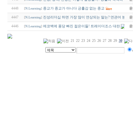
4448
종교가 종교가 아니다 긍휼감 없는 종교
윤
[
N.Learning
]
4447
진성리더십 하면 가장 많이 연상되는 말는? 연관어 분석
윤
[
N.Learning
]
4446
에코백에 퐁당 빠진 젊은이들! 트레이더조스 대란
윤
[
N.Learning
]
21
22
23
24
25
26
27
28
29
30