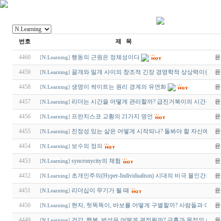
번호
제 목
4460
행동의 근원은 정체성이다
윤
[
N.Learning
]
4459
끌개와 밀개 사이의 창조적 긴장 경영학적 상상력이란?
윤
[
N.Learning
]
4458
생명이 싹이트는 원리 경계의 유연화
윤
[
N.Learning
]
4457
리더는 시간을 어떻게 관리할까? 급진거북이의 시간관리 
윤
[
N.Learning
]
4456
프란치스코 교황의 21가지 명언
윤
[
N.Learning
]
4455
진정성 있는 삶은 어떻게 시작되나? 돌봐야 할 자신에 대
윤
[
N.Learning
]
4454
보수의 정의
윤
[
N.Learning
]
4453
syncronycity의 체험
윤
[
N.Learning
]
4452
초개인주의(Hyper-Individualism) 시대의 비극 몰인간화(De
윤
[
N.Learning
]
4451
리더십이 무기가 될 때
윤
[
N.Learning
]
4450
현자, 헛똑똑이, 바보를 어떻게 구별할까? 사람들과 어울
윤
[
N.Learning
]
4449
건강, 행복, 번성은 어떻게 결정될까? 긍휼과 목적의 이중
윤
[
N.Learning
]