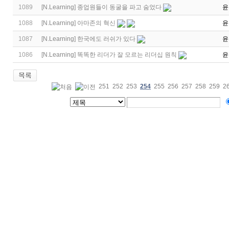
1089
[
N.Learning
]
종업원들이 동굴을 파고 숨었다
윤
1088
[
N.Learning
]
아마존의 혁신
윤
1087
[
N.Learning
]
한국에도 러쉬가 있다
윤
1086
[
N.Learning
]
똑똑한 리더가 잘 모르는 리더십 원칙
윤
251
252
253
254
255
256
257
258
259
2