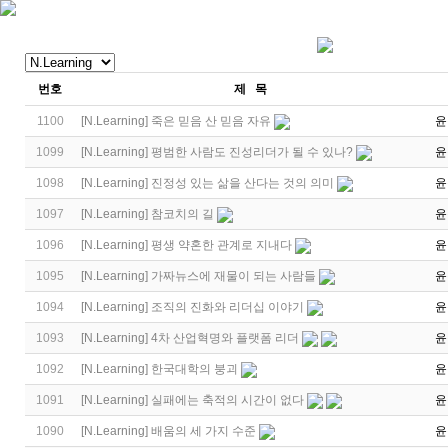
번호
제 목
1100
[
N.Learning
]
죽은 믿음 산 믿음 자유
윤
1099
[
N.Learning
]
평범한 사람도 진성리더가 될 수 있나?
윤
1098
[
N.Learning
]
진정성 있는 삶을 산다는 것의 의미
윤
1097
[
N.Learning
]
참코치의 길
윤
1096
[
N.Learning
]
평생 약혼한 관계로 지내다
윤
1095
[
N.Learning
]
가짜뉴스에 재물이 되는 사람들
윤
1094
[
N.Learning
]
조직의 진화와 리더십 이야기
윤
1093
[
N.Learning
]
4차 산업혁명와 플랫폼 리더
윤
1092
[
N.Learning
]
한국대학의 붕괴
윤
1091
[
N.Learning
]
실패에는 축적의 시간이 없다
윤
1090
[
N.Learning
]
배움의 세 가지 수준
윤