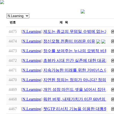
번호
제 목
4475
[
N.Learning
]
제도는 종교의 무덤일 수밖에 없는가? 공진화(
4474
[
N.Learning
]
정신모형 전환이 어려운 이유
4473
[
N.Learning
]
정수를 보여주는 누나의 모범적 비폭력 대
4472
[
N.Learning
]
초뷰카 시대 인간 실존에 대한 대공포(The Gr
4471
[
N.Learning
]
지속가능한 미래를 위한 거버넌스 대전
4470
[
N.Learning
]
지연된 정의는 정의가 아니다? 정의의 
4469
[
N.Learning
]
개인 성장 마인드 셋을 넘어서 집단 플
4468
[
N.Learning
]
워런 버핏, 내재가치가 이끈 60년의 
4467
[
N.Learning
]
쳇GTP 리서치 기능을 이용한 대통령 후보