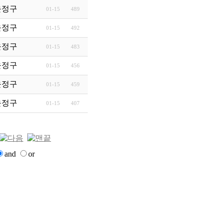
ue-Seeking): 길 잃…
윤정구
01-15
489
rward)에 대한 심각한 오…
윤정구
01-15
492
 A2A 시대 비즈니스의 …
윤정구
01-15
483
윤정구
01-15
456
? 정당성의 등고선
윤정구
01-15
459
윤정구
01-15
407
and
or