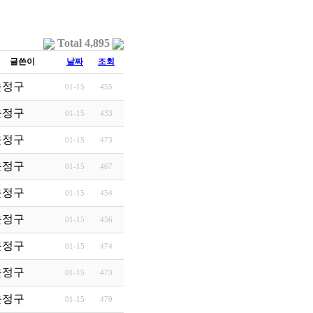
Total 4,895
글쓴이
날짜
조회
의 의미
윤정구
01-15
455
전두엽에 새겨질 사명의 …
윤정구
01-15
433
, 삶의 주인이 되는 지…
윤정구
01-15
473
 AI 시대가 풀어야 할 인…
윤정구
01-15
467
윤정구
01-15
454
 기적이 되는 삶
윤정구
01-15
456
교자들
윤정구
01-15
474
 운명에 대한 이해
윤정구
01-15
473
: 코칭과 웰니스 산업…
윤정구
01-15
479