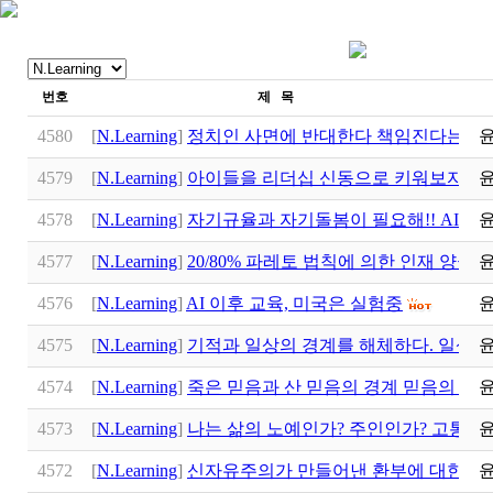
번호
제 목
4580
[
N.Learning
]
정치인 사면에 반대한다 책임진다는 것
4579
[
N.Learning
]
아이들을 리더십 신동으로 키워보자 전
4578
[
N.Learning
]
자기규율과 자기돌봄이 필요해!! AI 시대
4577
[
N.Learning
]
20/80% 파레토 법칙에 의한 인재 양극화
4576
[
N.Learning
]
AI 이후 교육, 미국은 실험중
4575
[
N.Learning
]
기적과 일상의 경계를 해체하다. 일상이
4574
[
N.Learning
]
죽은 믿음과 산 믿음의 경계 믿음의 배
4573
[
N.Learning
]
나는 삶의 노예인가? 주인인가? 고통과
4572
[
N.Learning
]
신자유주의가 만들어낸 환부에 대한 치유