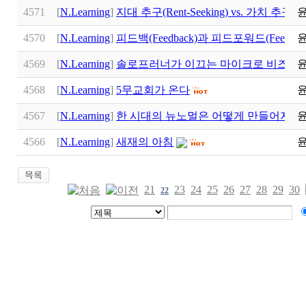
4571
[
N.Learning
]
지대 추구(Rent-Seeking) vs. 가치 추구(Val
4570
[
N.Learning
]
피드백(Feedback)과 피드포워드(Feedfo
4569
[
N.Learning
]
솔로프러너가 이끄는 마이크로 비즈니스:
4568
[
N.Learning
]
5무교회가 온다
4567
[
N.Learning
]
한 시대의 뉴노멀은 어떻게 만들어지나
4566
[
N.Learning
]
새재의 아침
21
23
24
25
26
27
28
29
30
22