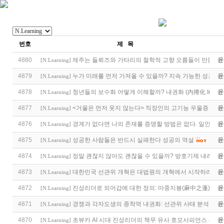
번호
제 목
4880
제주는 들뢰즈와 가타리의 철학적 고향 오름들이 만들어
윤
[
N.Learning
]
4879
누가 미래를 먼저 가져올 수 있을까? 지속 가능한 성공에 
윤
[
N.Learning
]
4878
청년들의 보수화 어떻게 이해할까? 내권화 ​(內捲化 Invol
윤
[
N.Learning
]
4877
<거울은 먼저 웃지 않는다> 직장인의 고기능 우울증
윤
[
N.Learning
]
4876
경계가 없다면 나의 존재를 증명할 방법은 없다. 일인칭 
윤
[
N.Learning
]
4875
성공한 사람들은 반드시 실패한다 성공의 역설
윤
[
N.Learning
]
4874
정말 괜찮지 않아도 괜찮을 수 있을까? 방호기제 내려놓기
윤
[
N.Learning
]
4873
대한민국 선관위 개혁은 대법원의 개혁에서 시작하라. 
윤
[
N.Learning
]
4872
진성리더로 되어감에 대한 정의: 마중지봉(麻中之蓬)
윤
[
N.Learning
]
4871
경쟁과 각자도생의 종착역 내권화: 선관위 사태 분석
윤
[
N.Learning
]
4870
초뷰카 AI 시대 진성리더의 책무 유사 호모사피언스 우상
윤
[
N.Learning
]