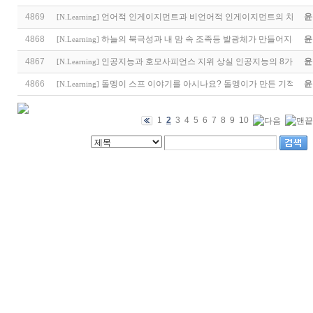
4869
언어적 인게이지먼트과 비언어적 인게이지먼트의 차별적 
윤
[
N.Learning
]
4868
하늘의 북극성과 내 맘 속 조족등 발광체가 만들어지는 원
윤
[
N.Learning
]
4867
인공지능과 호모사피언스 지위 상실 인공지능의 8가지 함
윤
[
N.Learning
]
4866
돌멩이 스프 이야기를 아시나요? 돌멩이가 만든 기적
윤
[
N.Learning
]
1
2
3
4
5
6
7
8
9
10