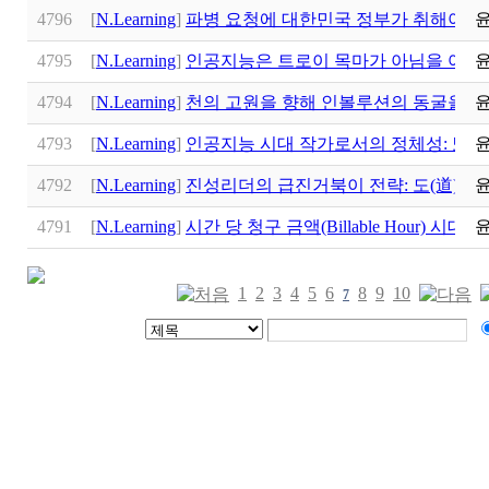
4796
[
N.Learning
]
파병 요청에 대한민국 정부가 취해야 할
4795
[
N.Learning
]
인공지능은 트로이 목마가 아님을 어떻게
4794
[
N.Learning
]
천의 고원을 향해 인볼루션의 동굴을 
4793
[
N.Learning
]
인공지능 시대 작가로서의 정체성: 뾰
4792
[
N.Learning
]
진성리더의 급진거북이 전략: 도(道)를
4791
[
N.Learning
]
시간 당 청구 금액(Billable Hour) 시
1
2
3
4
5
6
8
9
10
7