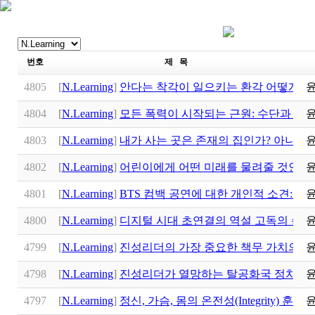
번호
제 목
4805
[
N.Learning
]
안다는 착각이 일으키는 환각 어떻게 
4804
[
N.Learning
]
모든 폭력이 시작되는 근원: 수단과 목
4803
[
N.Learning
]
내가 사는 곳은 존재의 집인가? 아니면
4802
[
N.Learning
]
어린이에게 어떤 미래를 물려줄 것인가? 
4801
[
N.Learning
]
BTS 컴백 공연에 대한 개인적 소견: 
4800
[
N.Learning
]
디지털 시대 초연결의 역설 고독의 순
4799
[
N.Learning
]
진성리더의 가장 중요한 책무 가치의 
4798
[
N.Learning
]
진성리더가 열망하는 탈공화국 정치: 
4797
[
N.Learning
]
정신, 가슴, 몸의 온전성(Integrity) 훈련: