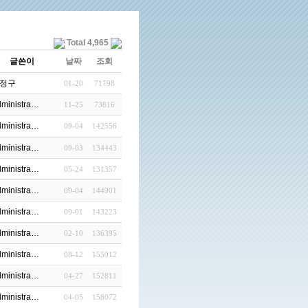
Total 4,965
글쓴이
날짜
조회
정구
01-20
71798
ministra…
11-25
73816
ministra…
09-04
142556
ministra…
09-03
134443
ministra…
05-24
131357
ministra…
09-04
144901
ministra…
09-01
143223
ministra…
02-10
136395
ministra…
08-12
155012
ministra…
04-27
152811
ministra…
04-05
158072