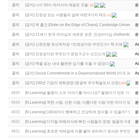
공지
[
공지
]
나이 50이 되어서야 깨달은 것들:
윤
(2)
공지
[
공지
]
진정성 있는 사람들의 삶에 대한 6가지 태도
윤
(1)
공지
[
공지
]
책 출간 [Order on the Edge of Chaos], Cambridge University 
윤
공지
[
공지
]
21세기 한국 리더십의 새로운 표준, 진성리더십 (Authentic Lea
윤
공지
[
공지
]
신한은행 유선옥차장 <진정성이란 무엇인가> 책 리뷰
Ad
공지
[
공지
]
진정성이란 무엇인가 윤정구교수 신간소개
Ad
공지
[
공지
]
책을 읽는 내내 불편한 심기를 지울 수 없었다
Ad
공지
[
공지
]
Social Commitments in a Depersonalized World (미국 Jame
Ad
공지
[
공지
]
100년 기업의 변화경영 (문광부 우수학술도서 선정)
윤
(15)
4935
[
N.Learning
]
돌멩이 스프 이야기를 아시나요? 돌멩이가 만든 기적
윤
4934
[
N.Learning
]
착한 사람, 선한 사람, 아름다운 사람 어떤 차이가 있을까
윤
4933
[
N.Learning
]
100세까지 행복하고 건강하게 장수할 수 있을까? 안
윤
4932
[
N.Learning
]
디지털 허례의식에 빠진 사람들의 운명: 얼굴과 이름을 
윤
4931
[
N.Learning
]
호르몬 칵테일에 이름 붙여 관리하기 정서란 무엇인가?
윤