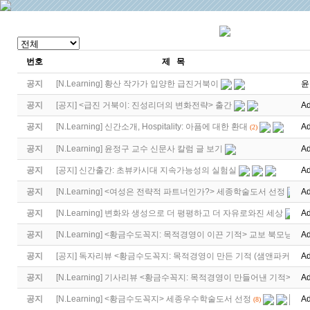
번호
제 목
공지
[
N.Learning
]
황산 작가가 입양한 급진거북이
윤
공지
[
공지
]
<급진 거북이: 진성리더의 변화전략> 출간
Ad
공지
[
N.Learning
]
신간소개, Hospitality: 아픔에 대한 환대
Ad
(2)
공지
[
N.Learning
]
윤정구 교수 신문사 칼럼 글 보기
Ad
공지
[
공지
]
신간출간: 초뷰카시대 지속가능성의 실험실
Ad
공지
[
N.Learning
]
<여성은 전략적 파트너인가?> 세종학술도서 선정
Ad
공지
[
N.Learning
]
변화와 생성으로 더 평평하고 더 자유로와진 세상
Ad
공지
[
N.Learning
]
<황금수도꼭지: 목적경영이 이끈 기적> 교보 북모닝
Ad
공지
[
공지
]
독자리뷰 <황금수도꼭지: 목적경영이 만든 기적 (샘앤파커스 …
Ad
공지
[
N.Learning
]
기사리뷰 <황금수꼭지: 목적경영이 만들어낸 기적>
Ad
공지
[
N.Learning
]
<황금수도꼭지> 세종우수학술도서 선정
Ad
(8)