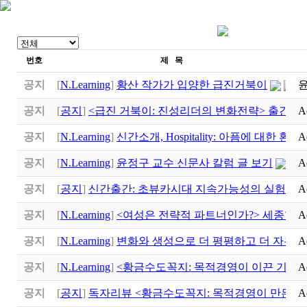
번호
제 목
공지
[
N.Learning
]
황산 작가가 입양한 급진거북이
공지
[
공지
]
<급진 거북이: 진성리더의 변화전략> 출간
A
공지
[
N.Learning
]
신간소개, Hospitality: 아픔에 대한 환대
A
(
공지
[
N.Learning
]
윤정구 교수 신문사 칼럼 글 보기
A
공지
[
공지
]
신간출간: 초뷰카시대 지속가능성의 실험실
A
공지
[
N.Learning
]
<여성은 전략적 파트너인가?> 세종학
A
공지
[
N.Learning
]
변화와 생성으로 더 평평하고 더 자유로
A
공지
[
N.Learning
]
<황금수도꼭지: 목적경영이 이끈 기적>
A
공지
[
공지
]
독자리뷰 <황금수도꼭지: 목적경영이 만든 기
A