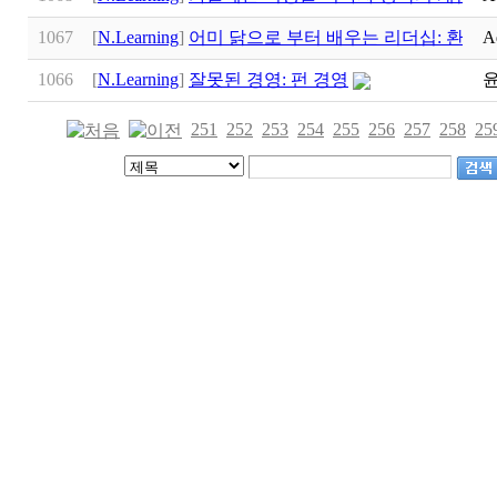
1067
[
N.Learning
]
어미 닭으로 부터 배우는 리더십: 환대
A
1066
[
N.Learning
]
잘못된 경영: 펀 경영
251
252
253
254
255
256
257
258
25