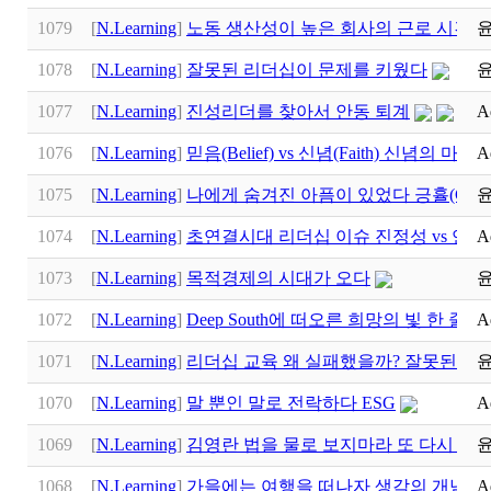
1079
[
N.Learning
]
노동 생산성이 높은 회사의 근로 시간에
1078
[
N.Learning
]
잘못된 리더십이 문제를 키웠다
1077
[
N.Learning
]
진성리더를 찾아서 안동 퇴계
A
1076
[
N.Learning
]
믿음(Belief) vs 신념(Faith) 신념의 마력
A
1075
[
N.Learning
]
나에게 숨겨진 아픔이 있었다 긍휼(Compas
1074
[
N.Learning
]
초연결시대 리더십 이슈 진정성 vs 연기
A
1073
[
N.Learning
]
목적경제의 시대가 오다
1072
[
N.Learning
]
Deep South에 떠오른 희망의 빛 한 줄기 
A
1071
[
N.Learning
]
리더십 교육 왜 실패했을까? 잘못된 면
1070
[
N.Learning
]
말 뿐인 말로 전락하다 ESG
A
1069
[
N.Learning
]
김영란 법을 물로 보지마라 또 다시 부
1068
[
N.Learning
]
가을에는 여행을 떠나자 생각의 개념화
A