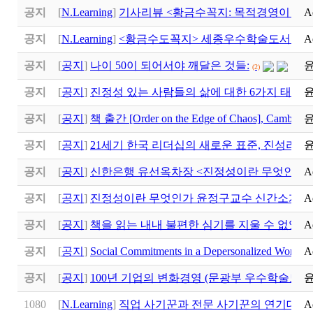
공지
[
N.Learning
]
기사리뷰 <황금수꼭지: 목적경영이 만
A
공지
[
N.Learning
]
<황금수도꼭지> 세종우수학술도서 선
A
공지
[
공지
]
나이 50이 되어서야 깨달은 것들:
(2)
공지
[
공지
]
진정성 있는 사람들의 삶에 대한 6가지 태도
(1)
공지
[
공지
]
책 출간 [Order on the Edge of Chaos], Cambridge
공지
[
공지
]
21세기 한국 리더십의 새로운 표준, 진성리더십 (Au
공지
[
공지
]
신한은행 유선옥차장 <진정성이란 무엇인가>
A
공지
[
공지
]
진정성이란 무엇인가 윤정구교수 신간소개
A
공지
[
공지
]
책을 읽는 내내 불편한 심기를 지울 수 없었다
A
공지
[
공지
]
Social Commitments in a Depersonalized Worl
A
공지
[
공지
]
100년 기업의 변화경영 (문광부 우수학술도서
1080
[
N.Learning
]
직업 사기꾼과 전문 사기꾼의 연기대전
A