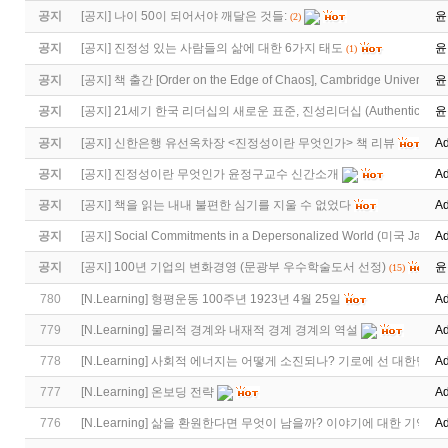
공지
[
공지
]
나이 50이 되어서야 깨달은 것들:
윤
(2)
공지
[
공지
]
진정성 있는 사람들의 삶에 대한 6가지 태도
윤
(1)
공지
[
공지
]
책 출간 [Order on the Edge of Chaos], Cambridge University 
윤
공지
[
공지
]
21세기 한국 리더십의 새로운 표준, 진성리더십 (Authentic Lea
윤
공지
[
공지
]
신한은행 유선옥차장 <진정성이란 무엇인가> 책 리뷰
Ad
공지
[
공지
]
진정성이란 무엇인가 윤정구교수 신간소개
Ad
공지
[
공지
]
책을 읽는 내내 불편한 심기를 지울 수 없었다
Ad
공지
[
공지
]
Social Commitments in a Depersonalized World (미국 Jame
Ad
공지
[
공지
]
100년 기업의 변화경영 (문광부 우수학술도서 선정)
윤
(15)
780
[
N.Learning
]
형평운동 100주년 1923년 4월 25일
Ad
779
[
N.Learning
]
물리적 경계와 내재적 경계 경계의 역설
Ad
778
[
N.Learning
]
사회적 에너지는 어떻게 소진되나? 기로에 선 대한민국
Ad
777
[
N.Learning
]
온보딩 전략
Ad
776
[
N.Learning
]
삶을 환원한다면 무엇이 남을까? 이야기에 대한 기억
Ad