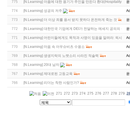
775
[
N.Learning
]
아픔에 대한 용기가 주인을 만든다 환대(Hospitality)에 
윤
774
[
N.Learning
]
성공의 저주
Ad
773
[
N.Learning
]
더 이상 죄를 용서 받지 못하다 온전하게 죽는 것
윤
772
[
N.Learning
]
대한민국 기업에게 DEI가 전달하는 메세지 공의의 운동
윤
771
[
N.Learning
]
어린이들에게도 목적과 사명이 있음을 알려라: 픽사(Pixar
Ad
770
[
N.Learning
]
마음 속 아우슈비츠 수용소
Ad
769
[
N.Learning
]
생생지락의 노랫소리 사라진 적솔력
Ad
768
[
N.Learning
]
20대 남자
Ad
767
[
N.Learning
]
제대로된 고등교육
윤
766
[
N.Learning
]
리더는 착한 사람인가?
Ad
271
272
273
274
275
276
277
278
279
2