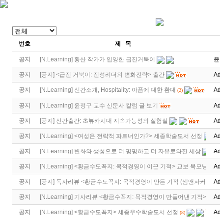
번호
제 목
공지
[
N.Learning
]
황산 작가가 입양한 급진거북이
윤
공지
[
공지
]
<급진 거북이: 진성리더의 변화전략> 출간
Ad
공지
[
N.Learning
]
신간소개, Hospitality: 아픔에 대한 환대
Ad
(2)
공지
[
N.Learning
]
윤정구 교수 신문사 칼럼 글 보기
Ad
공지
[
공지
]
신간출간: 초뷰카시대 지속가능성의 실험실
Ad
공지
[
N.Learning
]
<여성은 전략적 파트너인가?> 세종학술도서 선정
Ad
공지
[
N.Learning
]
변화와 생성으로 더 평평하고 더 자유로와진 세상
Ad
공지
[
N.Learning
]
<황금수도꼭지: 목적경영이 이끈 기적> 교보 북모닝
Ad
공지
[
공지
]
독자리뷰 <황금수도꼭지: 목적경영이 만든 기적 (샘앤파커스 …
Ad
공지
[
N.Learning
]
기사리뷰 <황금수꼭지: 목적경영이 만들어낸 기적>
Ad
공지
[
N.Learning
]
<황금수도꼭지> 세종우수학술도서 선정
Ad
(8)