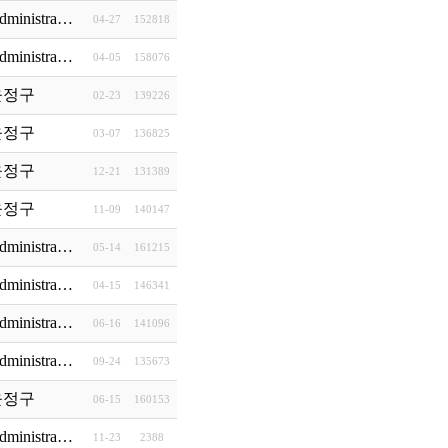
들어낸 기적>
dministra…
04-27
152818
정
dministra…
04-05
158076
(8)
윤정구
02-23
139226
윤정구
03-07
136825
 University …
윤정구
12-21
131389
thentic Lead…
윤정구
11-09
140147
(3)
 책 리뷰
dministra…
05-14
161215
dministra…
04-15
146341
dministra…
06-16
141096
d (미국 Jame Cole…
dministra…
09-24
135673
 선정)
윤정구
06-15
160153
(15)
 지평의 대이동
dministra…
11-23
2388