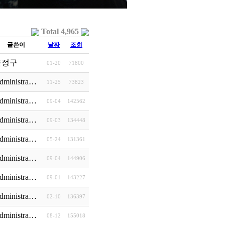
Total 4,965
글쓴이
날짜
조회
윤정구
01-20
71800
dministra…
11-25
73823
dministra…
09-04
142562
2)
dministra…
09-03
134448
dministra…
05-24
131361
술도서 선정
dministra…
09-04
144906
와진 세상
dministra…
09-01
143227
 교보 북모닝
dministra…
02-10
136397
적 (샘앤파커스 …
dministra…
08-12
155018