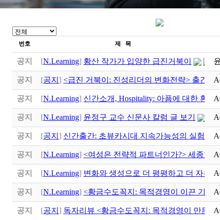
번호
제 목
공지
[
N.Learning
]
황산 작가가 입양한 급진거북이
공지
[
공지
]
<급진 거북이: 진성리더의 변화전략> 출간
A
공지
[
N.Learning
]
신간소개, Hospitality: 아픔에 대한 환대
A
(
공지
[
N.Learning
]
윤정구 교수 신문사 칼럼 글 보기
A
공지
[
공지
]
신간출간: 초뷰카시대 지속가능성의 실험실
A
공지
[
N.Learning
]
<여성은 전략적 파트너인가?> 세종학
A
공지
[
N.Learning
]
변화와 생성으로 더 평평하고 더 자유로
A
공지
[
N.Learning
]
<황금수도꼭지: 목적경영이 이끈 기적>
A
공지
[
공지
]
독자리뷰 <황금수도꼭지: 목적경영이 만든 기
A