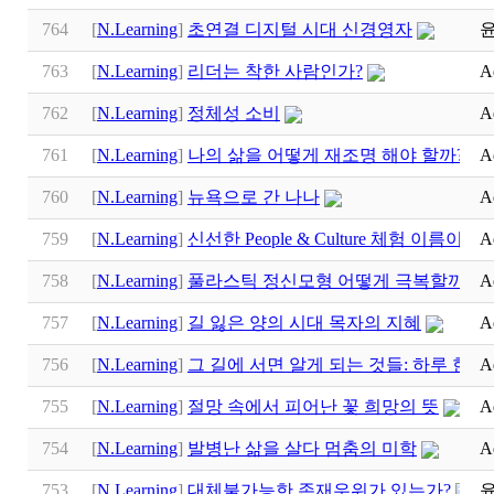
764
[
N.Learning
]
초연결 디지털 시대 신경영자
763
[
N.Learning
]
리더는 착한 사람인가?
A
762
[
N.Learning
]
정체성 소비
A
761
[
N.Learning
]
나의 삶을 어떻게 재조명 해야 할까? 
A
760
[
N.Learning
]
뉴욕으로 간 나나
A
759
[
N.Learning
]
신선한 People & Culture 체험 이름이
A
758
[
N.Learning
]
풀라스틱 정신모형 어떻게 극복할까?
A
757
[
N.Learning
]
길 잃은 양의 시대 목자의 지혜
A
756
[
N.Learning
]
그 길에 서면 알게 되는 것들: 하루 한 
A
755
[
N.Learning
]
절망 속에서 피어난 꽃 희망의 뜻
A
754
[
N.Learning
]
발병난 삶을 살다 멈춤의 미학
A
753
[
N.Learning
]
대체불가능한 존재우위가 있는가?