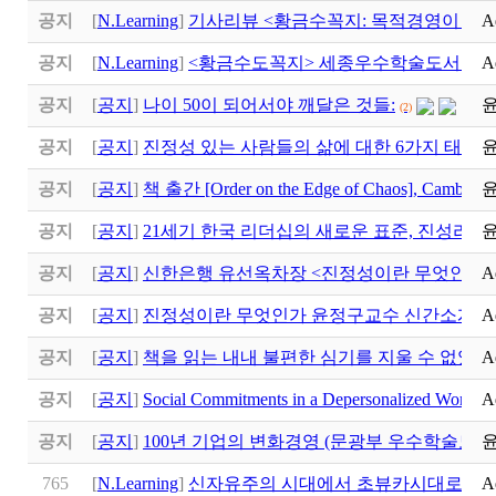
공지
[
N.Learning
]
기사리뷰 <황금수꼭지: 목적경영이 만
A
공지
[
N.Learning
]
<황금수도꼭지> 세종우수학술도서 선
A
공지
[
공지
]
나이 50이 되어서야 깨달은 것들:
(2)
공지
[
공지
]
진정성 있는 사람들의 삶에 대한 6가지 태도
(1)
공지
[
공지
]
책 출간 [Order on the Edge of Chaos], Cambridge
공지
[
공지
]
21세기 한국 리더십의 새로운 표준, 진성리더십 (Au
공지
[
공지
]
신한은행 유선옥차장 <진정성이란 무엇인가>
A
공지
[
공지
]
진정성이란 무엇인가 윤정구교수 신간소개
A
공지
[
공지
]
책을 읽는 내내 불편한 심기를 지울 수 없었다
A
공지
[
공지
]
Social Commitments in a Depersonalized Worl
A
공지
[
공지
]
100년 기업의 변화경영 (문광부 우수학술도서
765
[
N.Learning
]
신자유주의 시대에서 초뷰카시대로 시대
A