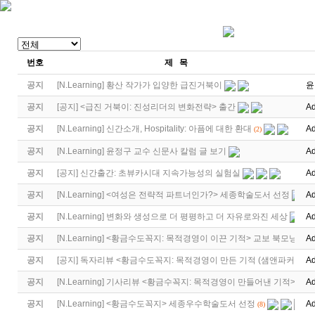
번호
제 목
공지
[
N.Learning
]
황산 작가가 입양한 급진거북이
윤
공지
[
공지
]
<급진 거북이: 진성리더의 변화전략> 출간
Ad
공지
[
N.Learning
]
신간소개, Hospitality: 아픔에 대한 환대
Ad
(2)
공지
[
N.Learning
]
윤정구 교수 신문사 칼럼 글 보기
Ad
공지
[
공지
]
신간출간: 초뷰카시대 지속가능성의 실험실
Ad
공지
[
N.Learning
]
<여성은 전략적 파트너인가?> 세종학술도서 선정
Ad
공지
[
N.Learning
]
변화와 생성으로 더 평평하고 더 자유로와진 세상
Ad
공지
[
N.Learning
]
<황금수도꼭지: 목적경영이 이끈 기적> 교보 북모닝
Ad
공지
[
공지
]
독자리뷰 <황금수도꼭지: 목적경영이 만든 기적 (샘앤파커스 …
Ad
공지
[
N.Learning
]
기사리뷰 <황금수꼭지: 목적경영이 만들어낸 기적>
Ad
공지
[
N.Learning
]
<황금수도꼭지> 세종우수학술도서 선정
Ad
(8)