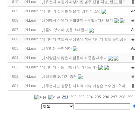
610
[
N.Learning
]
유전자 복권이 파생시킨 범주 전쟁 차별, 편견, 혐오의 기
윤
609
[
N.Learning
]
리더가 신뢰를 잃은 법 양치기 소년
Ad
608
[
N.Learning
]
이태석 신부가 부활했다! <부활> 다시 보기
윤
607
[
N.Learning
]
틈이 있어야 빛을 초대한다
Ad
606
[
N.Learning
]
리더의 책임과 구성원의 책무 사이의 협연 운명공동체라
윤
605
[
N.Learning
]
우리는 군인이다
Ad
604
[
N.Learning
]
사람답지 않은 사람들의 표준을 세우다
윤
603
[
N.Learning
]
리더의 뇌는 어떻게 망가지는가?
윤
602
[
N.Learning
]
성숙의 10가지 증거
윤
601
[
N.Learning
]
무겁지만 장중한 사회적 이슈 여성은 소수인가? 아닌가?
윤
291
292
293
294
295
296
297
298
299