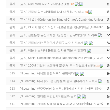
공지
[
공지
]
나이 50이 되어서야 깨달은 것들:
윤
(2)
공지
[
공지
]
진정성 있는 사람들의 삶에 대한 6가지 태도
윤
(1)
공지
[
공지
]
책 출간 [Order on the Edge of Chaos], Cambridge University 
윤
공지
[
공지
]
21세기 한국 리더십의 새로운 표준, 진성리더십 (Authentic Lea
윤
공지
[
공지
]
신한은행 유선옥차장 <진정성이란 무엇인가> 책 리뷰
Ad
공지
[
공지
]
진정성이란 무엇인가 윤정구교수 신간소개
Ad
공지
[
공지
]
책을 읽는 내내 불편한 심기를 지울 수 없었다
Ad
공지
[
공지
]
Social Commitments in a Depersonalized World (미국 Jame
Ad
공지
[
공지
]
100년 기업의 변화경영 (문광부 우수학술도서 선정)
윤
(15)
615
[
N.Learning
]
해체된 급진거북이 운명이다!
윤
614
[
N.Learning
]
다시 찾아 온 신동물의 왕국 울타리가 사라졌다
윤
613
[
N.Learning
]
민주주의의 회복은 사랑에서 시작된다 아픈 대한민국 
윤
612
[
N.Learning
]
인재란 무엇인가? 헌신과 능력
윤
611
[
N.Learning
]
진실을 향해 마음을 곧게 펴다 중용(中庸)과 치곡(致曲)
윤