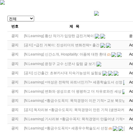
번호
제 목
공지
[
N.Learning
]
황산 작가가 입양한 급진거북이
윤
공지
[
공지
]
<급진 거북이: 진성리더의 변화전략> 출간
Ad
공지
[
N.Learning
]
신간소개, Hospitality: 아픔에 대한 환대
Ad
(2)
공지
[
N.Learning
]
윤정구 교수 신문사 칼럼 글 보기
Ad
공지
[
공지
]
신간출간: 초뷰카시대 지속가능성의 실험실
Ad
공지
[
N.Learning
]
<여성은 전략적 파트너인가?> 세종학술도서 선정
Ad
공지
[
N.Learning
]
변화와 생성으로 더 평평하고 더 자유로와진 세상
Ad
공지
[
N.Learning
]
<황금수도꼭지: 목적경영이 이끈 기적> 교보 북모닝
Ad
공지
[
공지
]
독자리뷰 <황금수도꼭지: 목적경영이 만든 기적 (샘앤파커스 …
Ad
공지
[
N.Learning
]
기사리뷰 <황금수꼭지: 목적경영이 만들어낸 기적>
Ad
공지
[
N.Learning
]
<황금수도꼭지> 세종우수학술도서 선정
Ad
(8)