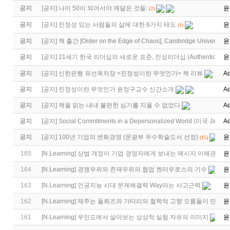
공지
[
공지
]
나이 50이 되어서야 깨달은 것들:
윤
(2)
공지
[
공지
]
진정성 있는 사람들의 삶에 대한 6가지 태도
윤
(1)
공지
[
공지
]
책 출간 [Order on the Edge of Chaos], Cambridge University 
윤
공지
[
공지
]
21세기 한국 리더십의 새로운 표준, 진성리더십 (Authentic Lea
윤
공지
[
공지
]
신한은행 유선옥차장 <진정성이란 무엇인가> 책 리뷰
Ad
공지
[
공지
]
진정성이란 무엇인가 윤정구교수 신간소개
Ad
공지
[
공지
]
책을 읽는 내내 불편한 심기를 지울 수 없었다
Ad
공지
[
공지
]
Social Commitments in a Depersonalized World (미국 Jame
Ad
공지
[
공지
]
100년 기업의 변화경영 (문광부 우수학술도서 선정)
윤
(15)
165
[
N.Learning
]
상법 개정이 기업 경영자에게 보내는 메시지 이해관계자
윤
164
[
N.Learning
]
경쟁우위와 존재우위의 협업 켄터우로스의 기수
윤
163
[
N.Learning
]
인공지능 시대 문제해결력 Way라는 사고근력
윤
162
[
N.Learning
]
제주는 들뢰즈와 가타리의 철학적 고향 오름들이 만들어
윤
161
[
N.Learning
]
무인도에서 살아보는 상상적 실험 자유의 이미지
윤