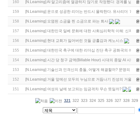
160
[
N.Learning
]
AI 알고리즘에 열광하지 않기로 작정했다: 경계를 넘어 
윤
159
[
N.Learning
]
운으로 성공한 리더는 반드시 몰락한다. 유사리더 ７인 
윤
158
[
N.Learning
]
오염된 소금을 찐 소금으로 파는 회사
윤
157
[
N.Learning
]
대한민국 일베 문화에 대한 사회심리학적 이해: 신자유주
윤
156
[
N.Learning
]
현대 교회가 잃어버린 것들 긍휼감과 케노시스
윤
155
[
N.Learning
]
대한민국 축구에 대한 리더십 진단 축구 공화국의 어두
윤
154
[
N.Learning
]
시간 당 청구 금액(Billable Hour) 시대의 종말 AI 시대
윤
153
[
N.Learning
]
기술신과 인격신의 충돌, 어떻게 해결할까? 문명의 새로
윤
152
[
N.Learning
]
거울 앞에선 모두의 누님으로 거듭나기 진성의 거울을 닦
윤
151
[
N.Learning
]
여성의 날에 보고되는 임금격차 무슨 뜻일까?
윤
321
322
323
324
325
326
327
328
329