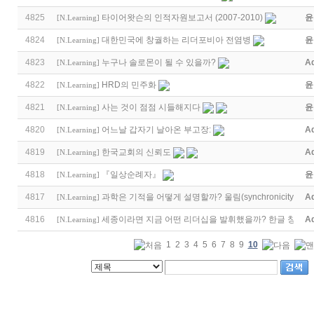
4825
타이어왓슨의 인적자원보고서 (2007-2010)
윤
[
N.Learning
]
4824
대한민국에 창궐하는 리더포비아 전염병
윤
[
N.Learning
]
4823
누구나 솔로몬이 될 수 있을까?
A
[
N.Learning
]
4822
HRD의 민주화
윤
[
N.Learning
]
4821
사는 것이 점점 시들해지다
윤
[
N.Learning
]
4820
어느날 갑자기 날아온 부고장:
A
[
N.Learning
]
4819
한국교회의 신뢰도
A
[
N.Learning
]
4818
『일상순례자』
윤
[
N.Learning
]
4817
과학은 기적을 어떻게 설명할까? 울림(synchronicity)의
A
[
N.Learning
]
4816
세종이라면 지금 어떤 리더십을 발휘했을까? 한글 창제에
A
[
N.Learning
]
1
2
3
4
5
6
7
8
9
10