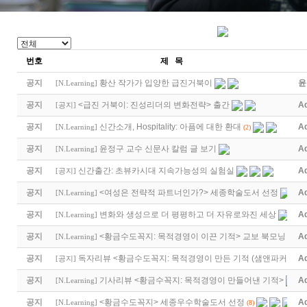
번호
제 목
공지
황산 작가가 입양한 급진거북이
윤
[
N.Learning
]
공지
<급진 거북이: 진성리더의 변화전략> 출간
A
[
공지
]
공지
신간소개, Hospitality: 아픔에 대한 환대
A
[
N.Learning
]
(2)
공지
윤정구 교수 신문사 칼럼 글 보기
A
[
N.Learning
]
공지
신간출간: 초뷰카시대 지속가능성의 실험실
A
[
공지
]
공지
<여성은 전략적 파트너인가?> 세종학술도서 선정
A
[
N.Learning
]
공지
변화와 생성으로 더 평평하고 더 자유로와진 세상
A
[
N.Learning
]
공지
<황금수도꼭지: 목적경영이 이끈 기적> 교보 북모닝
A
[
N.Learning
]
공지
독자리뷰 <황금수도꼭지: 목적경영이 만든 기적 (샘앤파커스 …
A
[
공지
]
공지
기사리뷰 <황금수꼭지: 목적경영이 만들어낸 기적>
A
[
N.Learning
]
공지
<황금수도꼭지> 세종우수학술도서 선정
A
[
N.Learning
]
(8)