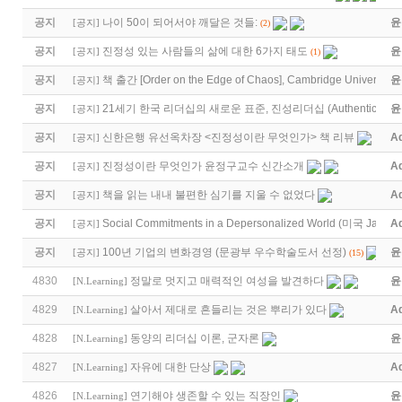
공지
나이 50이 되어서야 깨달은 것들:
윤
[
공지
]
(2)
공지
진정성 있는 사람들의 삶에 대한 6가지 태도
윤
[
공지
]
(1)
공지
책 출간 [Order on the Edge of Chaos], Cambridge University 
윤
[
공지
]
공지
21세기 한국 리더십의 새로운 표준, 진성리더십 (Authentic Lea
윤
[
공지
]
공지
신한은행 유선옥차장 <진정성이란 무엇인가> 책 리뷰
A
[
공지
]
공지
진정성이란 무엇인가 윤정구교수 신간소개
A
[
공지
]
공지
책을 읽는 내내 불편한 심기를 지울 수 없었다
A
[
공지
]
공지
Social Commitments in a Depersonalized World (미국 Jame
A
[
공지
]
공지
100년 기업의 변화경영 (문광부 우수학술도서 선정)
윤
[
공지
]
(15)
4830
정말로 멋지고 매력적인 여성을 발견하다
윤
[
N.Learning
]
4829
살아서 제대로 흔들리는 것은 뿌리가 있다
A
[
N.Learning
]
4828
동양의 리더십 이론, 군자론
윤
[
N.Learning
]
4827
자유에 대한 단상
A
[
N.Learning
]
4826
연기해야 생존할 수 있는 직장인
윤
[
N.Learning
]