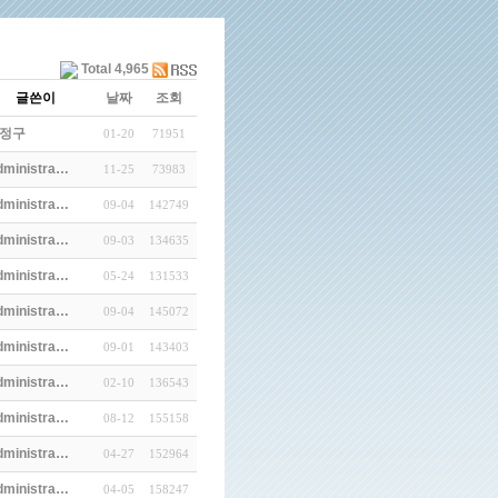
Total 4,965
글쓴이
날짜
조회
정구
01-20
71951
dministra…
11-25
73983
dministra…
09-04
142749
dministra…
09-03
134635
dministra…
05-24
131533
dministra…
09-04
145072
dministra…
09-01
143403
dministra…
02-10
136543
dministra…
08-12
155158
dministra…
04-27
152964
dministra…
04-05
158247