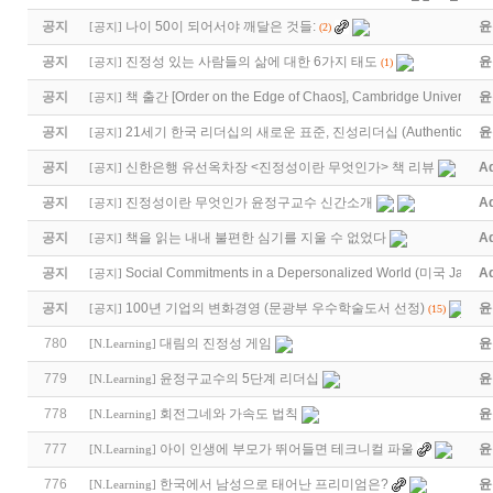
공지
나이 50이 되어서야 깨달은 것들:
윤
[
공지
]
(2)
공지
진정성 있는 사람들의 삶에 대한 6가지 태도
윤
[
공지
]
(1)
공지
책 출간 [Order on the Edge of Chaos], Cambridge University 
윤
[
공지
]
공지
21세기 한국 리더십의 새로운 표준, 진성리더십 (Authentic Lea
윤
[
공지
]
공지
신한은행 유선옥차장 <진정성이란 무엇인가> 책 리뷰
A
[
공지
]
공지
진정성이란 무엇인가 윤정구교수 신간소개
A
[
공지
]
공지
책을 읽는 내내 불편한 심기를 지울 수 없었다
A
[
공지
]
공지
Social Commitments in a Depersonalized World (미국 Jame
A
[
공지
]
공지
100년 기업의 변화경영 (문광부 우수학술도서 선정)
윤
[
공지
]
(15)
780
대림의 진정성 게임
윤
[
N.Learning
]
779
윤정구교수의 5단계 리더십
윤
[
N.Learning
]
778
회전그네와 가속도 법칙
윤
[
N.Learning
]
777
아이 인생에 부모가 뛰어들면 테크니컬 파울
윤
[
N.Learning
]
776
한국에서 남성으로 태어난 프리미엄은?
윤
[
N.Learning
]