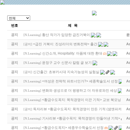
번호
제 목
공지
황산 작가가 입양한 급진거북이
윤
[
N.Learning
]
공지
<급진 거북이: 진성리더의 변화전략> 출간
A
[
공지
]
공지
신간소개, Hospitality: 아픔에 대한 환대
A
[
N.Learning
]
(2)
공지
윤정구 교수 신문사 칼럼 글 보기
A
[
N.Learning
]
공지
신간출간: 초뷰카시대 지속가능성의 실험실
A
[
공지
]
공지
<여성은 전략적 파트너인가?> 세종학술도서 선정
A
[
N.Learning
]
공지
변화와 생성으로 더 평평하고 더 자유로와진 세상
A
[
N.Learning
]
공지
<황금수도꼭지: 목적경영이 이끈 기적> 교보 북모닝
A
[
N.Learning
]
공지
독자리뷰 <황금수도꼭지: 목적경영이 만든 기적 (샘앤파커스 …
A
[
공지
]
공지
기사리뷰 <황금수꼭지: 목적경영이 만들어낸 기적>
A
[
N.Learning
]
공지
<황금수도꼭지> 세종우수학술도서 선정
A
[
N.Learning
]
(8)