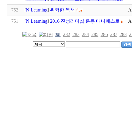
752
[
N.Learning
]
위험한 독서
A
751
[
N.Learning
]
2016 진성리더십 운동 매니페스토
A
282
283
284
285
286
287
288
2
281