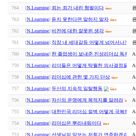
764
[
N.Learning
]
죄는 죄가 내린 형벌이다
763
[
N.Learning
]
듣지 못한다면 말하지 말자
762
[
N.Learning
]
비전에 대한 잘못된 생각
761
[
N.Learning
]
직장 내 세대갈등 어떻게 넘어서나?
760
[
N.Learning
]
한 졸업생이 보내준 진성리더십 독후감
A
759
[
N.Learning
]
리더들은 어떻게 탁월한 의사결정을 내
A
758
[
N.Learning
]
리더십에 관한 몇 가지 단상
A
757
[
N.Learning
]
두산의 지속적 일탈행동
A
756
[
N.Learning
]
자신의 운명에게 목적지를 알려라
A
755
[
N.Learning
]
대한민국 리더십 절벽 어떻게 극복하나
A
754
[
N.Learning
]
리더십은 뿌리내림이다
A
753
[
N.Learning
]
선생님의 악보는 저희가 연주하겠습니다
A