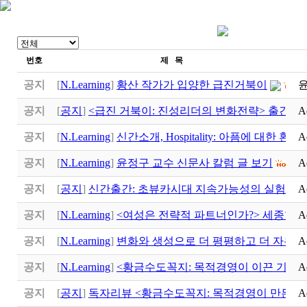
번호
제 목
공지
[
N.Learning
]
황산 작가가 입양한 급진거북이
공지
[
공지
]
<급진 거북이: 진성리더의 변화전략> 출간
A
공지
[
N.Learning
]
신간소개, Hospitality: 아픔에 대한 환대
A
(
공지
[
N.Learning
]
윤정구 교수 신문사 칼럼 글 보기
A
공지
[
공지
]
신간출간: 초뷰카시대 지속가능성의 실험실
A
공지
[
N.Learning
]
<여성은 전략적 파트너인가?> 세종학
A
공지
[
N.Learning
]
변화와 생성으로 더 평평하고 더 자유로
A
공지
[
N.Learning
]
<황금수도꼭지: 목적경영이 이끈 기적>
A
공지
[
공지
]
독자리뷰 <황금수도꼭지: 목적경영이 만든 기
A