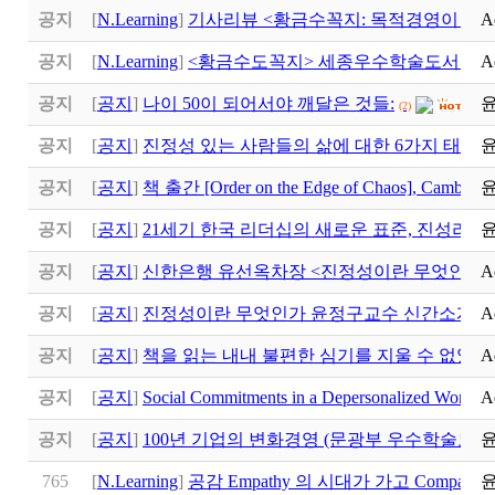
공지
[
N.Learning
]
기사리뷰 <황금수꼭지: 목적경영이 만
A
공지
[
N.Learning
]
<황금수도꼭지> 세종우수학술도서 선
A
공지
[
공지
]
나이 50이 되어서야 깨달은 것들:
(2)
공지
[
공지
]
진정성 있는 사람들의 삶에 대한 6가지 태도
(1)
공지
[
공지
]
책 출간 [Order on the Edge of Chaos], Cambridge
공지
[
공지
]
21세기 한국 리더십의 새로운 표준, 진성리더십 (Au
공지
[
공지
]
신한은행 유선옥차장 <진정성이란 무엇인가>
A
공지
[
공지
]
진정성이란 무엇인가 윤정구교수 신간소개
A
공지
[
공지
]
책을 읽는 내내 불편한 심기를 지울 수 없었다
A
공지
[
공지
]
Social Commitments in a Depersonalized Worl
A
공지
[
공지
]
100년 기업의 변화경영 (문광부 우수학술도서
765
[
N.Learning
]
공감 Empathy 의 시대가 가고 Compass