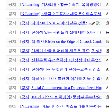
공지
[
N.Learning
]
기사리뷰 <황금수꼭지: 목적경영이 만
A
공지
[
N.Learning
]
<황금수도꼭지> 세종우수학술도서 선
A
공지
[
공지
]
나이 50이 되어서야 깨달은 것들:
(2)
공지
[
공지
]
진정성 있는 사람들의 삶에 대한 6가지 태도
(1)
공지
[
공지
]
책 출간 [Order on the Edge of Chaos], Cambridge
공지
[
공지
]
21세기 한국 리더십의 새로운 표준, 진성리더십 (Au
공지
[
공지
]
신한은행 유선옥차장 <진정성이란 무엇인가>
A
공지
[
공지
]
진정성이란 무엇인가 윤정구교수 신간소개
A
공지
[
공지
]
책을 읽는 내내 불편한 심기를 지울 수 없었다
A
공지
[
공지
]
Social Commitments in a Depersonalized Worl
A
공지
[
공지
]
100년 기업의 변화경영 (문광부 우수학술도서
4905
[
N.Learning
]
아포리아와 디아스포라를 반복하는 삶의