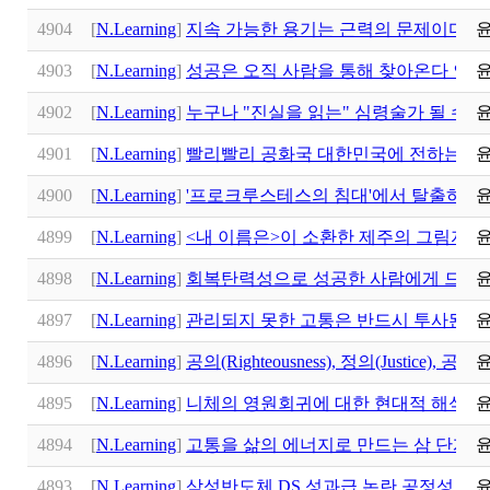
4904
[
N.Learning
]
지속 가능한 용기는 근력의 문제이다 아
4903
[
N.Learning
]
성공은 오직 사람을 통해 찾아온다 인생 
4902
[
N.Learning
]
누구나 "진실을 읽는" 심령술가 될 수 
4901
[
N.Learning
]
빨리빨리 공화국 대한민국에 전하는 급
4900
[
N.Learning
]
'프로크루스테스의 침대'에서 탈출하라: M
4899
[
N.Learning
]
<내 이름은>이 소환한 제주의 그림자:
4898
[
N.Learning
]
회복탄력성으로 성공한 사람에게 드리는 경
4897
[
N.Learning
]
관리되지 못한 고통은 반드시 투사된다:
4896
[
N.Learning
]
공의(Righteousness), 정의(Justice), 공정
4895
[
N.Learning
]
니체의 영원회귀에 대한 현대적 해석 
4894
[
N.Learning
]
고통을 삶의 에너지로 만드는 삼 단계 
4893
[
N.Learning
]
삼성반도체 DS 성과급 논란 공정성 문