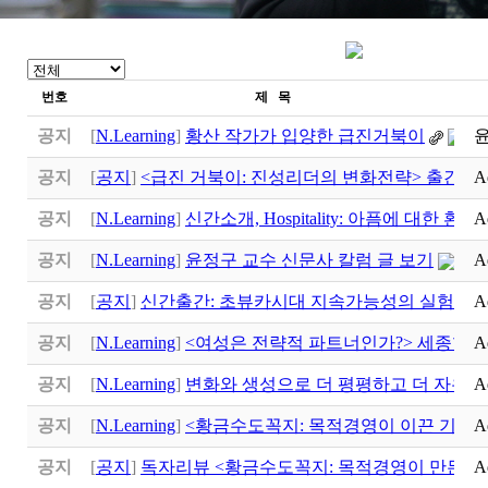
번호
제 목
공지
[
N.Learning
]
황산 작가가 입양한 급진거북이
공지
[
공지
]
<급진 거북이: 진성리더의 변화전략> 출간
A
공지
[
N.Learning
]
신간소개, Hospitality: 아픔에 대한 환대
A
(
공지
[
N.Learning
]
윤정구 교수 신문사 칼럼 글 보기
A
공지
[
공지
]
신간출간: 초뷰카시대 지속가능성의 실험실
A
공지
[
N.Learning
]
<여성은 전략적 파트너인가?> 세종학
A
공지
[
N.Learning
]
변화와 생성으로 더 평평하고 더 자유로
A
공지
[
N.Learning
]
<황금수도꼭지: 목적경영이 이끈 기적>
A
공지
[
공지
]
독자리뷰 <황금수도꼭지: 목적경영이 만든 기
A