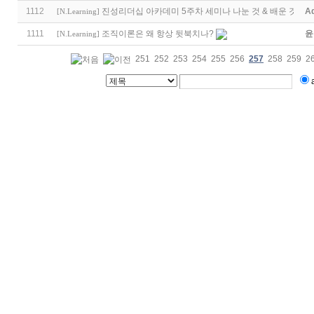
1112
진성리더십 아카데미 5주차 세미나 나눈 것 & 배운 것 & 
A
[
N.Learning
]
1111
조직이론은 왜 항상 뒷북치나?
윤
[
N.Learning
]
251
252
253
254
255
256
257
258
259
2