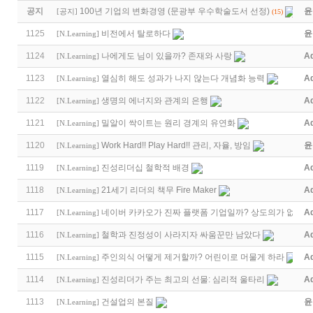
공지
100년 기업의 변화경영 (문광부 우수학술도서 선정)
윤
[
공지
]
(15)
1125
비전에서 탈로하다
윤
[
N.Learning
]
1124
나에게도 님이 있을까? 존재와 사랑
A
[
N.Learning
]
1123
열심히 해도 성과가 나지 않는다 개념화 능력
A
[
N.Learning
]
1122
생명의 에너지와 관계의 은행
A
[
N.Learning
]
1121
밀알이 싹이트는 원리 경계의 유연화
A
[
N.Learning
]
1120
Work Hard!! Play Hard!! 관리, 자율, 방임
윤
[
N.Learning
]
1119
진성리더십 철학적 배경
A
[
N.Learning
]
1118
21세기 리더의 책무 Fire Maker
A
[
N.Learning
]
1117
네이버 카카오가 진짜 플랫폼 기업일까? 상도의가 없는 
A
[
N.Learning
]
1116
철학과 진정성이 사라지자 싸움꾼만 남았다
A
[
N.Learning
]
1115
주인의식 어떻게 제거할까? 어린이로 머물게 하라
A
[
N.Learning
]
1114
진성리더가 주는 최고의 선물: 심리적 울타리
A
[
N.Learning
]
1113
건설업의 본질
윤
[
N.Learning
]