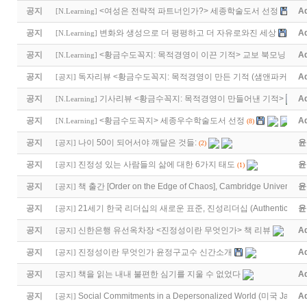
공지
<여성은 전략적 파트너인가?> 세종학술도서 선정
A
[
N.Learning
]
공지
변화와 생성으로 더 평평하고 더 자유로와진 세상
A
[
N.Learning
]
공지
<황금수도꼭지: 목적경영이 이끈 기적> 교보 북모닝
A
[
N.Learning
]
공지
독자리뷰 <황금수도꼭지: 목적경영이 만든 기적 (샘앤파커스 …
A
[
공지
]
공지
기사리뷰 <황금수꼭지: 목적경영이 만들어낸 기적>
A
[
N.Learning
]
공지
<황금수도꼭지> 세종우수학술도서 선정
A
[
N.Learning
]
(8)
공지
나이 50이 되어서야 깨달은 것들:
윤
[
공지
]
(2)
공지
진정성 있는 사람들의 삶에 대한 6가지 태도
윤
[
공지
]
(1)
공지
책 출간 [Order on the Edge of Chaos], Cambridge University 
윤
[
공지
]
공지
21세기 한국 리더십의 새로운 표준, 진성리더십 (Authentic Lea
윤
[
공지
]
공지
신한은행 유선옥차장 <진정성이란 무엇인가> 책 리뷰
A
[
공지
]
공지
진정성이란 무엇인가 윤정구교수 신간소개
A
[
공지
]
공지
책을 읽는 내내 불편한 심기를 지울 수 없었다
A
[
공지
]
공지
Social Commitments in a Depersonalized World (미국 Jame
A
[
공지
]