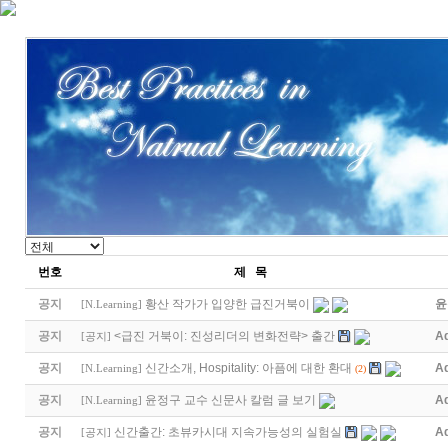
번호
제 목
공지
황산 작가가 입양한 급진거북이
윤
[
N.Learning
]
공지
<급진 거북이: 진성리더의 변화전략> 출간
A
[
공지
]
공지
신간소개, Hospitality: 아픔에 대한 환대
A
[
N.Learning
]
(2)
공지
윤정구 교수 신문사 칼럼 글 보기
A
[
N.Learning
]
공지
신간출간: 초뷰카시대 지속가능성의 실험실
A
[
공지
]