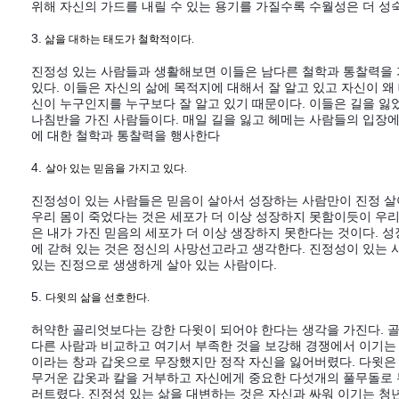
위해 자신의 가드를 내릴 수 있는 용기를 가질수록 수월성은 더 성
3.
삶을 대하는 태도가
철학적이다.
진정성 있는 사람들과 생활해보면 이들은 남다른 철학과 통찰력을 
있다. 이들은 자신의 삶에 목적지에 대해서 잘 알고 있고 자신이 왜
신이 누구인지를 누구보다 잘 알고 있기 때문이다. 이들은 길을 잃었
나침반을 가진 사람들이다. 매일 길을 잃고 헤메는 사람들의 입장에
에 대한 철학과 통찰력을 행사한다
4.
살아 있는 믿음을 가지고 있다.
진정성이 있는 사람들은 믿음이 살아서 성장하는 사람만이 진정 살
우리 몸이 죽었다는 것은 세포가 더 이상 성장하지 못함이듯이 우리
은 내가 가진 믿음의 세포가 더 이상 생장하지 못한다는 것이다. 
에 갇혀 있는 것은 정신의 사망선고라고 생각한다. 진정성이 있는 
있는 진정으로 생생하게 살아 있는 사람이다.
5.
다윗의 삶을 선호한다.
허약한 골리엇보다는 강한 다윗이 되어야 한다는 생각을 가진다. 
다른 사람과 비교하고 여기서 부족한 것을 보강해 경쟁에서 이기는
이라는 창과 갑옷으로 무장했지만 정작 자신을 잃어버렸다. 다윗은
무거운 갑옷과 칼을 거부하고 자신에게 중요한 다섯개의 풀무돌로 
러트렸다. 진정성 있는 삶을 대변하는 것은 자신과 싸워 이기는 청