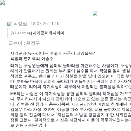
작성일 : 18-03-26 11:10
[N.Learning] 사기꾼과 유사리더
글쓴이 :
윤정구
사기꾼과 유사리더는 어떻게 사촌이 되었을까?
욕망과 연기력의 이중주
리더는 구성원들에게 심리적 울타리를 마련해주는 사람이다. 구성원
타리가 만들어지는 원리는 부하들이 실수를 해서 책임질 일이 생길
책임을 져주고, 반대로 리더가 칭찬을 받을 일이 있으면 이 공을 
다. 부하들 마음에 심리적 울타리가 만들어지는 원리는 리더가 자
때문이다. 리더의 자기희생이 외부에서 이입되는 불확실성 막아주는
MB라는 사람은 이 자기희생을 통한 심리적 울타리 리더십을 거꾸로
다. 주지하다시피 자신과 관련되어 떠오르고 있는 모든 문제는 측근
다. 김백준 전 청와대 총무기획관, 재산관리인인 이병모 청계재단 이
김성우 다스 사장, 조카인 이동형 다스 부사장, 뇌물 공여자로 지
회장 등의 진술에 대해서 "자신들의 처벌을 경감받기 위한 허위진술
장을 표했다. 결과적으로 자신은 지금까지 이들의 꼭두각시였다는 
로 믿는 사람은 없다.