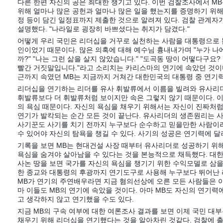
다른 한편 자신의 공은 최대한 챙기고 있다. 이번 검찰조사에서 MB
위해 얼마나 많은 공헌과 얼마나 많은 일을 했는지를 증명하기 위해
정 등이 담긴 일정표까지 제출한 것으로 알려져 있다. 검찰 관계자
설명했다. "나라일로 굉장히 바쁘셨다는 취지가 담겼다."
어떻게 우리 국민은 리더십을 거꾸로 실천하는 사람을 대통령으로 
인이었기 때문이다. 많은 의혹에 대해 예수님 흉내내가며 "누가 나
까?" "나는 그런 삶을 살지 않았습니다." "도곡동 땅이 어떻다구요?
빨간 거짓말입니다."라고 소리치는 카리스마의 연기에 속았던 것이다
근까지 속였던 MB는 지금까지 거쳐간 대한민국의 대통령 중 연기력
리더십을 연기하는 리더를 유사 휘발류에서 이름을 빌려와 유사리
휘발류보다 더 휘발류처럼 보이지만 속은 그렇지 않기 때문이다. 
의 욕심 때문이다. 자신의 욕심을 채우기 위해서는 자신이 진짜처럼
연기가 발칵되는 순간 모든 것이 끝난다. 유사리더의 생존원리는 
사기꾼도 사기를 치기 전까지 누구보다 순수하고 믿을만한 사람이
수 있어야 자신의 탐욕을 챙길 수 있다. 사기의 성공은 연기력에 달
기록을 보면 MB는 현대건설 사장 때부터 유사리더로 성공하기 위
욕심을 숨겨야 살아남을 수 있다는 것을 본능적으로 채득했다. 대
사논 땅을 보면 국가를 자신의 욕심을 챙기기 위한 수익모델로 삼을
한 종교와 대통령의 후광까지 연기도구로 사용해 누구보다 뛰어난 
MB가 연기의 주연배우라면 지금 혐의선상에 오른 모든 사람들은 이
마 이들도 MB의 연기에 속았을 것이다. 아마 MB도 자신의 연기
고 생각하지 않고 연기했을 수도 있다.
지금 MB의 구속 여부에 대한 여론조사 결과를 보면 이제 국민 대
채우기 위해 리더십을 연기했다는 것을 알아차린 것같다. 검찰에 출