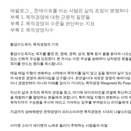
에필로그 _ 존재이유를 아는 사람은 삶의 초점이 분명하다
부록 1. 목적경영에 대한 근원적 질문들
부록 2. 목적경영의 수준을 판단하는 지표
부록 3. 목적경영지수
황금수도꼭지: 목적경영의 기적
황금수도꼭지는 꼭지를 틀면 돈, 명예, 권력, 성과, 행복 등이 꽐꽐 쏟아져 나
있는 신화적 우상을 상징한다. 본 저서는 이런 우상을 숭배하다 상처받은 분들
꼭지를 만드는 원리를 제시합니다.
매일 매일 지형이 변화하는 사막에서 목적지를 잃지 않고 길을 찾아야 살수 있
어 새로운 경영의 패러다임을 요구됩니다. 초연결시대 새로운 경영의 패러다임
이나 경영전략이 아니라 미래를 앞서가 기다리는 목적경영 Mangement By Purpo
자신의 삶과 조직의 목적의 관정을 찾고, 여기에 파이프라인을 연결해 혁신하고,
을 체험하기를 열망하는 분들에게 권합니다. 특히 매일 지형이 변화하는 사막 
목적지까지 구성원들 무사히 데리고 가야하는 임무를 부여받으신 리더들에게 
지금까지 숭배해왔던 전략경영이 피리소리라면 목적경영은 시대의 나팔소리입
사이렌 소리가 세이렌의 노래로 들리다.추락하는 사람들의 비밀