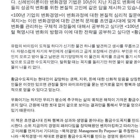
다. 신레빈이론이란 변화경영 기법은 10년이 지난 지금도 변화에 
들의 성공적 변화를 위한 본질적 고민에 같은 답을 제시하고 있습니
<100년 기업의 변화경영>이 변화과정에 대한 본질적 심리적 질문
꼭지>는 이런 변화경영에 대한 근본적 문제를 초연결시대에 맞게 
변화를 관리하는 구체적 과정들에 대해서 공부하고 싶다면 <100년
털 혁명시대 변화의 방향과 이에 대한 전략을 공부하고 싶다면 <
유럽의 바이킹이 도적질 하다가 신기한 물건 하나를 발견하고 생사를 무릅쓰고
다. 자랑스럽게 자기의 부인에게 선물이라고 곱게 포장해서 건넨다. 부인은 이 
인지 모르고 받아 들고 남편은 의기양양하게 이 물건의 꼭지를 조금씩 틀기 시작
빛으로 도금한 수도꼭지였다. 탈취할 때는 꼭지를 돌리기만 하면 물이 꽐꽐 쏟
물이 나올 리 없다.
황금수도꼭지는 현대인이 갈망하는 권력, 지위, 돈에 대한 신화적 믿음을 상징한
인들은 이것만 있으면 관정을 찾아 파이프라인을 묻는 번거로움 없이 행복과 성
적으로 얻을 수 있다고 믿는다.
우화이기는 하지만 우리가 평소에 추구하는 삶의 궤적은 해적이 가져온 황금수
르지 않다. 근원에 대한 토대 없이 겉으로 보이는 결과만을 통해서 무엇을 얻으
있기 때문이다.
이 책은 초연결시대 진짜 행복과 성과와 생명을 쏟아내는 황금수도꼭지를 만드는
시한다. 소위 지금까지 경영의 패러다임을 장악해왔던 벤치마킹하고 따라가는
고 미래를 먼저가서 기다리는 <목적경영: Management By Purpose>을 주
니라 <목적경영>이 제대로 완결된 황금수도꼭지를 만드는 경영의 원리이다.