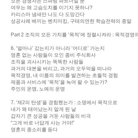
모든 경쟁자는 스파링 파트너일 뿐
여우는 왜 고슴도치를 이기지 못하나?
카리스마 냄새만 나도 다 도망간다
성공사례 베끼는 벤치마킹, 구태의연한 학습전략의 종말
Part 2 조직의 모든 가치를 ‘목적’에 정렬시켜라 : 목적경영
6. ‘얼마나’ 갔는지가 아니라 ‘어디로’ 가는지
영혼 없는 사람들이 모인 좀비 주식회사
조직을 괴사시키는 똑똑한 사람들
과거의 대본을 버리고, 과거의 오두막을 떠나라
목적경영, 내 이름의 의미를 발견하는 초월적 경험
제품과 서비스에 ‘목적’을 녹여 팔 수 있는가?
주인의 운명, 노예의 운명
7. ‘제2의 탄생’을 경험했는가 : 소명에서 목적으로
내가 왜 태어났는지 알게 된 날
갑자기 큰 성공을 거둔 사람들의 비극
“그게 바로 너답게 사는 거야!”
영혼의 종소리를 듣다