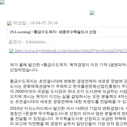
작성일 : 18-04-05 20:34
[N.Learning] <황금수도꼭지> 세종우수학술도서 선정
글쓴이 :
Administra…
http://www.kyobobook.co.kr/product/detailViewKor.laf?
제가 올해 발간한 <황금수도꼭지: 목적경영이 이끈 기적 (샘앤파
선정되었습니다.
황금수도꼭지는 초연결시대에 변화한 경영전략의 새로운 문법에 관
도서는 문화체육관광부가 주최하고 한국출판문화산업진흥원이 주
여 2600여개의 국공립 도서관과 국내 오지 도서관에 보급하는 사
오지에 계시는 목적이 이끄는 삶을 갈망하시는 모든 분들께도 4차
는 초연결시대의 새로운 경영전략에 대한 트랜드를 전달해줄 수 있
2010년 지식노마드에서 발간한 저서 <100년 기업의 변화경영>
명칭인 <문광부 우수학술도서>로 선정이 되어서 많은 분들에게 변
을 전달할 수 있었습니다. 우수학술도서로 선정되고 보급된 덕택에 
의 파고에 직면했을 때 경영자 실무자 일반인들이 가장 먼저 참고