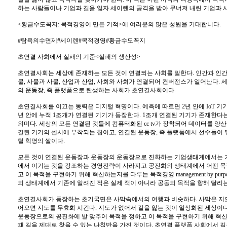
하는 사람들이나 기업과 길을 잃자 세이렌의 공격을 받아 무너져 내린 기업과 
<황금수도꼭지: 목적경영이 만든 기적>에 여러분의 많은 성원을 기대합니다.
#탐욕의수면제#세이렌#목적경영#황금수도꼭지
초연결 사회에서 실패의 기준<실패의 생산성>
초연결사회는 세상에 존재하는 모든 것이 연결되는 사회를 말한다. 인간과 인간
물, 사물과 사물, 산업과 산업, 사회와 사회가 연결되어 컨버전스가 일어난다. 
의 운동장, 즉 플랫폼으로 탄생하는 사회가 초연결사회이다.
초연결사회를 이끄는 동력은 디지털 혁명이다. 예측에 따르면 2년 안에 IoT 기
년 안에 누적 1조개가 연결된 기기가 등장한다. 1조개 연결된 기기가 존재한다
의미다. 세상의 모든 연결된 것들에 컴퓨터화된 cc tv가 장착되어 데이터를 양
결된 기기의 센서에 부착되는 칩이고, 연결된 운동장, 즉 플랫폼에서 선수들이
털 혁명의 쌀이다.
모든 것이 연결된 운동장과 운동장의 운동장으로 진화하는 기업생태계에서는 
에서 이기는 것을 강조하는 경영전략이 사라지고 공진화의 생태계에서 어떤 
고 이 목적을 구현하기 위해 혁신하는지를 다루는 목적경영 management by pur
의 생태계에서 기존에 알려진 적은 실제 적이 아니라 공동의 목적을 향해 달리
초연결사회가 등장하는 초기국면은 사막속에서의 여행과 비슷하다. 사막은 지
어오면 지도를 무효화 시킨다. 지도가 없어서 길을 잃는 것이 일상화된 세상이
운동장으로의 공진화에 발 맞추어 목적을 정하고 이 목적을 구현하기 위해 혁
때 길을 제대로 찾을 수 있는 나침반을 가진 것이다. 초연결 플랫폼 사회에서 길