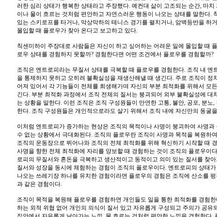
러한 심리 상태가 행복한 상태라고 주장했다. 예컨대 삶이 고조되는 순간, 마치
이나 물이 흐르는 것처럼 편안하고 자연스러운 행동이 나오는 상태를 말한다.
있는 스키로프를 타거나, 막상막하의 테니스 경기를 펼치거나, 암벽등반을 하거
몰입할 때 플로우가 찾아 온다고 보고하고 있다.
칙센미하이 주장대로 사람들은 자신이 하고 싶어하는 어려운 일에 몰입할 때 플
로우 상태를 경험하지 못할까? 경험한다면 어떤 조건에서 플로우를 경험할까?
조직은 엔트로피라는 무질서 상태를 극복할 때 플로우를 경험한다. 조직 내 엔
을 통제하지 못하고 오히려 불확실성을 재생산해낼 때 생긴다. 주로 조직이 정
어져 있어서 각 기능들이 전체를 희생해가며 자신의 부분 최적화를 위해서 모든
긴다. 부분 최적화 과정에서 조직 전체의 질서는 붕괴되어 외부 불확실성에 대처
는 상황을 말한다. 이런 조직은 조직 구성원들이 만연한 고통, 불안, 공포, 분노
한다. 조직 구성원들은 개인적으로라도 살기 위해서 조직 내에 자신만의 동굴을
이처럼 엔트로피가 증가하는 현상은 조직의 목적이나 사명이 붕괴하여 사명과 
수 없는 상황에서 극대화된다. 조직의 플로우란 조직이 사명과 목적을 복원하여
조직의 운동장으로 뛰어나와 조직의 전체 최적화를 위해 혁신하기 시작할 때 경
사명을 향한 전체 최적화에 자리를 양보할 때 경험하는 것이 조직의 플로우이다
로피의 무질서와 혼돈을 극복하고 생산적이고 동적이고 의미 있는 질서를 찾아
질서와 성장을 동시에 체험하는 경험이 조직의 플로우이다. 엔트로피의 상태가 
나오는 쓰레기장 하나를 유치한 경험이라면 플로우의 경험은 조직에 산소를 펑
과 같은 경험이다.
조직이 목적을 복원해 플로우를 경험하면 개인들도 일을 통한 최적화를 경험한다
하는 외적 위협 없어 개인의 의식이 질서 있고 자유롭게 구성되고 주의가 공유되
직안에서 자유롭게 날아가는 느낌, 물 흐르는 것처럼 편안한 느낌을 경험한다.