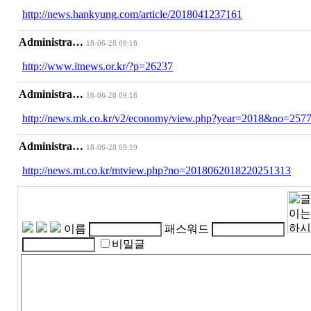
http://news.hankyung.com/article/2018041237161
Administra…
18-06-28 09:18
http://www.itnews.or.kr/?p=26237
Administra…
18-06-28 09:18
http://news.mk.co.kr/v2/economy/view.php?year=2018&no=257
Administra…
18-06-28 09:19
http://news.mt.co.kr/mtview.php?no=2018062018220251313
이름
패스워드
비밀글