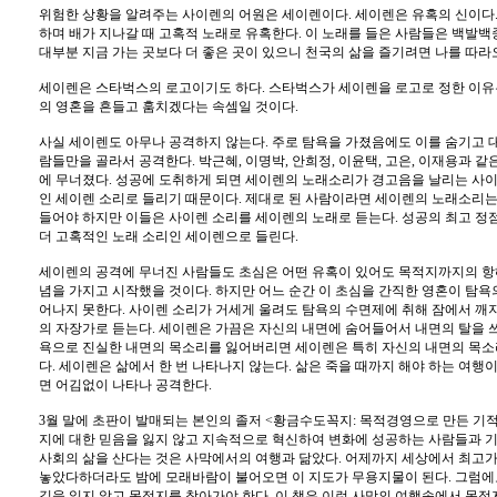
위험한 상황을 알려주는 사이렌의 어원은 세이렌이다. 세이렌은 유혹의 신이다.
하며 배가 지나갈 때 고혹적 노래로 유혹한다. 이 노래를 들은 사람들은 백발백
대부분 지금 가는 곳보다 더 좋은 곳이 있으니 천국의 삶을 즐기려면 나를 따라
세이렌은 스타벅스의 로고이기도 하다. 스타벅스가 세이렌을 로고로 정한 이유
의 영혼을 흔들고 훔치겠다는 속셈일 것이다.
사실 세이렌도 아무나 공격하지 않는다. 주로 탐욕을 가졌음에도 이를 숨기고 
람들만을 골라서 공격한다. 박근혜, 이명박, 안희정, 이윤택, 고은, 이재용과 
에 무너졌다. 성공에 도취하게 되면 세이렌의 노래소리가 경고음을 날리는 사이
인 세이렌 소리로 들리기 때문이다. 제대로 된 사람이라면 세이렌의 노래소리는
들어야 하지만 이들은 사이렌 소리를 세이렌의 노래로 듣는다. 성공의 최고 정
더 고혹적인 노래 소리인 세이렌으로 들린다.
세이렌의 공격에 무너진 사람들도 초심은 어떤 유혹이 있어도 목적지까지의 항
념을 가지고 시작했을 것이다. 하지만 어느 순간 이 초심을 간직한 영혼이 탐욕
어나지 못한다. 사이렌 소리가 거세게 울려도 탐욕의 수면제에 취해 잠에서 깨
의 자장가로 듣는다. 세이렌은 가끔은 자신의 내면에 숨어들어서 내면의 탈을 쓰
욕으로 진실한 내면의 목소리를 잃어버리면 세이렌은 특히 자신의 내면의 목
다. 세이렌은 삶에서 한 번 나타나지 않는다. 삶은 죽을 때까지 해야 하는 여행
면 어김없이 나타나 공격한다.
3월 말에 초판이 발매되는 본인의 졸저 <황금수도꼭지: 목적경영으로 만든 기
지에 대한 믿음을 잃지 않고 지속적으로 혁신하여 변화에 성공하는 사람들과 기
사회의 삶을 산다는 것은 사막에서의 여행과 닮았다. 어제까지 세상에서 최고가
놓았다하더라도 밤에 모래바람이 불어오면 이 지도가 무용지물이 된다. 그럼
길을 잃지 않고 목적지를 찾아가야 한다. 이 책은 이런 사막의 여행속에서 목