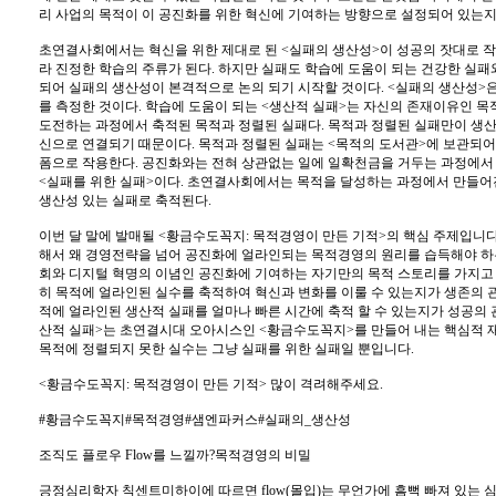
리 사업의 목적이 이 공진화를 위한 혁신에 기여하는 방향으로 설정되어 있는지
초연결사회에서는 혁신을 위한 제대로 된 <실패의 생산성>이 성공의 잣대로 작
라 진정한 학습의 주류가 된다. 하지만 실패도 학습에 도움이 되는 건강한 실패
되어 실패의 생산성이 본격적으로 논의 되기 시작할 것이다. <실패의 생산성>
를 측정한 것이다. 학습에 도움이 되는 <생산적 실패>는 자신의 존재이유인 목
도전하는 과정에서 축적된 목적과 정렬된 실패다. 목적과 정렬된 실패만이 생산
신으로 연결되기 때문이다. 목적과 정렬된 실패는 <목적의 도서관>에 보관되어
폼으로 작용한다. 공진화와는 전혀 상관없는 일에 일확천금을 거두는 과정에서 
<실패를 위한 실패>이다. 초연결사회에서는 목적을 달성하는 과정에서 만들어
생산성 있는 실패로 축적된다.
이번 달 말에 발매될 <황금수도꼭지: 목적경영이 만든 기적>의 핵심 주제입니
해서 왜 경영전략을 넘어 공진화에 얼라인되는 목적경영의 원리를 습득해야 
회와 디지털 혁명의 이념인 공진화에 기여하는 자기만의 목적 스토리를 가지고
히 목적에 얼라인된 실수를 축적하여 혁신과 변화를 이룰 수 있는지가 생존의 
적에 얼라인된 생산적 실패를 얼마나 빠른 시간에 축적 할 수 있는지가 성공의 
산적 실패>는 초연결시대 오아시스인 <황금수도꼭지>를 만들어 내는 핵심적 
목적에 정렬되지 못한 실수는 그냥 실패를 위한 실패일 뿐입니다.
<황금수도꼭지: 목적경영이 만든 기적> 많이 격려해주세요.
#황금수도꼭지#목적경영#샘엔파커스#실패의_생산성
조직도 플로우 Flow를 느낄까?목적경영의 비밀
긍정심리학자 칙센트미하이에 따르면 flow(몰입)는 무언가에 흠뻑 빠져 있는 