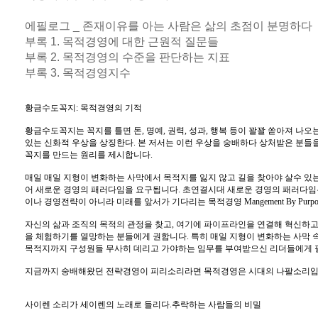
에필로그 _ 존재이유를 아는 사람은 삶의 초점이 분명하다
부록 1. 목적경영에 대한 근원적 질문들
부록 2. 목적경영의 수준을 판단하는 지표
부록 3. 목적경영지수
황금수도꼭지: 목적경영의 기적
황금수도꼭지는 꼭지를 틀면 돈, 명예, 권력, 성과, 행복 등이 꽐꽐 쏟아져 나
있는 신화적 우상을 상징한다. 본 저서는 이런 우상을 숭배하다 상처받은 분들
꼭지를 만드는 원리를 제시합니다.
매일 매일 지형이 변화하는 사막에서 목적지를 잃지 않고 길을 찾아야 살수 있
어 새로운 경영의 패러다임을 요구됩니다. 초연결시대 새로운 경영의 패러다임
이나 경영전략이 아니라 미래를 앞서가 기다리는 목적경영 Mangement By Purpo
자신의 삶과 조직의 목적의 관정을 찾고, 여기에 파이프라인을 연결해 혁신하고,
을 체험하기를 열망하는 분들에게 권합니다. 특히 매일 지형이 변화하는 사막 
목적지까지 구성원들 무사히 데리고 가야하는 임무를 부여받으신 리더들에게 
지금까지 숭배해왔던 전략경영이 피리소리라면 목적경영은 시대의 나팔소리입
사이렌 소리가 세이렌의 노래로 들리다.추락하는 사람들의 비밀