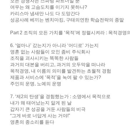
모든 경쟁자는 스파링 파트너일 뿐
여우는 왜 고슴도치를 이기지 못하나?
카리스마 냄새만 나도 다 도망간다
성공사례 베끼는 벤치마킹, 구태의연한 학습전략의 종말
Part 2 조직의 모든 가치를 ‘목적’에 정렬시켜라 : 목적경영
6. ‘얼마나’ 갔는지가 아니라 ‘어디로’ 가는지
영혼 없는 사람들이 모인 좀비 주식회사
조직을 괴사시키는 똑똑한 사람들
과거의 대본을 버리고, 과거의 오두막을 떠나라
목적경영, 내 이름의 의미를 발견하는 초월적 경험
제품과 서비스에 ‘목적’을 녹여 팔 수 있는가?
주인의 운명, 노예의 운명
7. ‘제2의 탄생’을 경험했는가 : 소명에서 목적으로
내가 왜 태어났는지 알게 된 날
갑자기 큰 성공을 거둔 사람들의 비극
“그게 바로 너답게 사는 거야!”
영혼의 종소리를 듣다