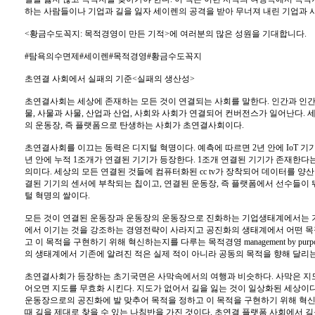
하는 사람들이나 기업과 길을 잃자 세이렌의 공격을 받아 무너져 내린 기업과 
<황금수도꼭지: 목적경영이 만든 기적>에 여러분의 많은 성원을 기대합니다.
#탐욕의수면제#세이렌#목적경영#황금수도꼭지
초연결 사회에서 실패의 기준<실패의 생산성>
초연결사회는 세상에 존재하는 모든 것이 연결되는 사회를 말한다. 인간과 인간
물, 사물과 사물, 산업과 산업, 사회와 사회가 연결되어 컨버전스가 일어난다. 
의 운동장, 즉 플랫폼으로 탄생하는 사회가 초연결사회이다.
초연결사회를 이끄는 동력은 디지털 혁명이다. 예측에 따르면 2년 안에 IoT 기
년 안에 누적 1조개가 연결된 기기가 등장한다. 1조개 연결된 기기가 존재한다
의미다. 세상의 모든 연결된 것들에 컴퓨터화된 cc tv가 장착되어 데이터를 양
결된 기기의 센서에 부착되는 칩이고, 연결된 운동장, 즉 플랫폼에서 선수들이
털 혁명의 쌀이다.
모든 것이 연결된 운동장과 운동장의 운동장으로 진화하는 기업생태계에서는 
에서 이기는 것을 강조하는 경영전략이 사라지고 공진화의 생태계에서 어떤 
고 이 목적을 구현하기 위해 혁신하는지를 다루는 목적경영 management by pur
의 생태계에서 기존에 알려진 적은 실제 적이 아니라 공동의 목적을 향해 달리
초연결사회가 등장하는 초기국면은 사막속에서의 여행과 비슷하다. 사막은 지
어오면 지도를 무효화 시킨다. 지도가 없어서 길을 잃는 것이 일상화된 세상이
운동장으로의 공진화에 발 맞추어 목적을 정하고 이 목적을 구현하기 위해 혁
때 길을 제대로 찾을 수 있는 나침반을 가진 것이다. 초연결 플랫폼 사회에서 길