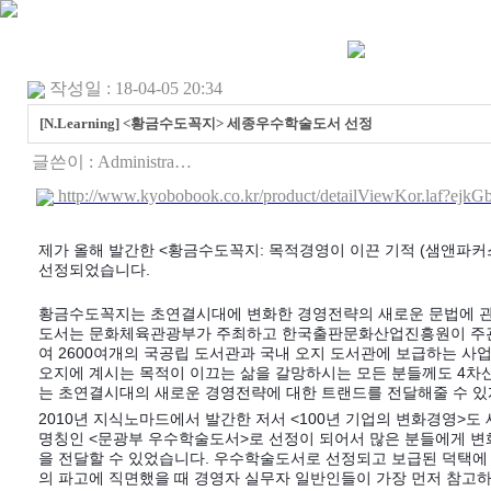
작성일 : 18-04-05 20:34
[N.Learning] <황금수도꼭지> 세종우수학술도서 선정
글쓴이 :
Administra…
http://www.kyobobook.co.kr/product/detailViewKor.laf?
제가 올해 발간한 <황금수도꼭지: 목적경영이 이끈 기적 (샘앤파
선정되었습니다.
황금수도꼭지는 초연결시대에 변화한 경영전략의 새로운 문법에 관
도서는 문화체육관광부가 주최하고 한국출판문화산업진흥원이 주
여 2600여개의 국공립 도서관과 국내 오지 도서관에 보급하는 사
오지에 계시는 목적이 이끄는 삶을 갈망하시는 모든 분들께도 4차
는 초연결시대의 새로운 경영전략에 대한 트랜드를 전달해줄 수 있
2010년 지식노마드에서 발간한 저서 <100년 기업의 변화경영>
명칭인 <문광부 우수학술도서>로 선정이 되어서 많은 분들에게 변
을 전달할 수 있었습니다. 우수학술도서로 선정되고 보급된 덕택에 
의 파고에 직면했을 때 경영자 실무자 일반인들이 가장 먼저 참고