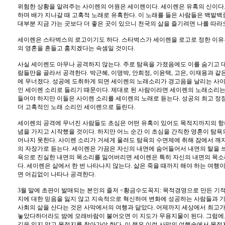
위험한 상황을 알려주는 사이렌의 어원은 세이렌이다. 세이렌은 유혹의 신이다.
하며 배가 지나갈 때 고혹적 노래로 유혹한다. 이 노래를 들은 사람들은 백발백
대부분 지금 가는 곳보다 더 좋은 곳이 있으니 천국의 삶을 즐기려면 나를 따라
세이렌은 스타벅스의 로고이기도 하다. 스타벅스가 세이렌을 로고로 정한 이유
의 영혼을 흔들고 훔치겠다는 속셈일 것이다.
사실 세이렌도 아무나 공격하지 않는다. 주로 탐욕을 가졌음에도 이를 숨기고 
람들만을 골라서 공격한다. 박근혜, 이명박, 안희정, 이윤택, 고은, 이재용과 
에 무너졌다. 성공에 도취하게 되면 세이렌의 노래소리가 경고음을 날리는 사이
인 세이렌 소리로 들리기 때문이다. 제대로 된 사람이라면 세이렌의 노래소리는
들어야 하지만 이들은 사이렌 소리를 세이렌의 노래로 듣는다. 성공의 최고 정
더 고혹적인 노래 소리인 세이렌으로 들린다.
세이렌의 공격에 무너진 사람들도 초심은 어떤 유혹이 있어도 목적지까지의 항
념을 가지고 시작했을 것이다. 하지만 어느 순간 이 초심을 간직한 영혼이 탐욕
어나지 못한다. 사이렌 소리가 거세게 울려도 탐욕의 수면제에 취해 잠에서 깨
의 자장가로 듣는다. 세이렌은 가끔은 자신의 내면에 숨어들어서 내면의 탈을 쓰
욕으로 진실한 내면의 목소리를 잃어버리면 세이렌은 특히 자신의 내면의 목
다. 세이렌은 삶에서 한 번 나타나지 않는다. 삶은 죽을 때까지 해야 하는 여행
면 어김없이 나타나 공격한다.
3월 말에 초판이 발매되는 본인의 졸저 <황금수도꼭지: 목적경영으로 만든 기
지에 대한 믿음을 잃지 않고 지속적으로 혁신하여 변화에 성공하는 사람들과 기
사회의 삶을 산다는 것은 사막에서의 여행과 닮았다. 어제까지 세상에서 최고가
놓았다하더라도 밤에 모래바람이 불어오면 이 지도가 무용지물이 된다. 그럼
길을 잃지 않고 목적지를 찾아가야 한다. 이 책은 이런 사막의 여행속에서 목