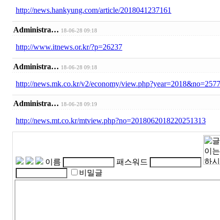
http://news.hankyung.com/article/2018041237161
Administra…
18-06-28 09:18
http://www.itnews.or.kr/?p=26237
Administra…
18-06-28 09:18
http://news.mk.co.kr/v2/economy/view.php?year=2018&no=257
Administra…
18-06-28 09:19
http://news.mt.co.kr/mtview.php?no=2018062018220251313
이름
패스워드
비밀글