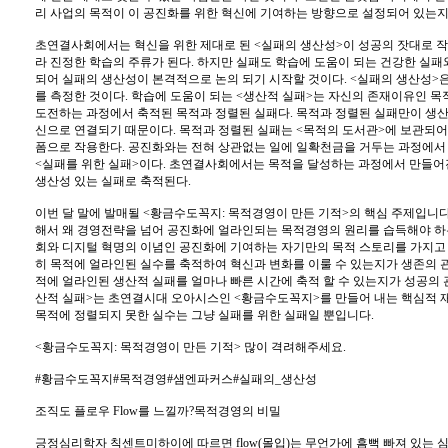
리 사업의 목적이 이 공진화를 위한 혁신에 기여하는 방향으로 설정되어 있는지
초연결사회에서는 혁신을 위한 제대로 된 <실패의 생산성>이 성공의 잣대로 작
라 진정한 학습의 주류가 된다. 하지만 실패도 학습에 도움이 되는 건강한 실패
되어 실패의 생산성이 본격적으로 논의 되기 시작할 것이다. <실패의 생산성>
를 측정한 것이다. 학습에 도움이 되는 <생산적 실패>는 자신의 존재이유인 목
도전하는 과정에서 축적된 목적과 정렬된 실패다. 목적과 정렬된 실패만이 생산
신으로 연결되기 때문이다. 목적과 정렬된 실패는 <목적의 도서관>에 보관되어
폼으로 작용한다. 공진화와는 전혀 상관없는 일에 일확천금을 거두는 과정에서 
<실패를 위한 실패>이다. 초연결사회에서는 목적을 달성하는 과정에서 만들어
생산성 있는 실패로 축적된다.
이번 달 말에 발매될 <황금수도꼭지: 목적경영이 만든 기적>의 핵심 주제입니
해서 왜 경영전략을 넘어 공진화에 얼라인되는 목적경영의 원리를 습득해야 
회와 디지털 혁명의 이념인 공진화에 기여하는 자기만의 목적 스토리를 가지고
히 목적에 얼라인된 실수를 축적하여 혁신과 변화를 이룰 수 있는지가 생존의 
적에 얼라인된 생산적 실패를 얼마나 빠른 시간에 축적 할 수 있는지가 성공의 
산적 실패>는 초연결시대 오아시스인 <황금수도꼭지>를 만들어 내는 핵심적 
목적에 정렬되지 못한 실수는 그냥 실패를 위한 실패일 뿐입니다.
<황금수도꼭지: 목적경영이 만든 기적> 많이 격려해주세요.
#황금수도꼭지#목적경영#샘엔파커스#실패의_생산성
조직도 플로우 Flow를 느낄까?목적경영의 비밀
긍정심리학자 칙센트미하이에 따르면 flow(몰입)는 무언가에 흠뻑 빠져 있는 