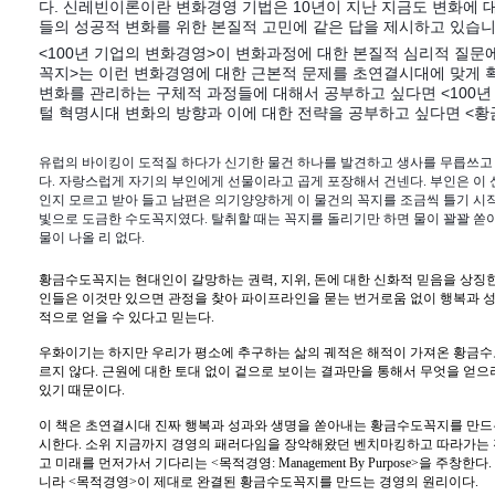
다. 신레빈이론이란 변화경영 기법은 10년이 지난 지금도 변화에 
들의 성공적 변화를 위한 본질적 고민에 같은 답을 제시하고 있습니
<100년 기업의 변화경영>이 변화과정에 대한 본질적 심리적 질문
꼭지>는 이런 변화경영에 대한 근본적 문제를 초연결시대에 맞게 
변화를 관리하는 구체적 과정들에 대해서 공부하고 싶다면 <100년
털 혁명시대 변화의 방향과 이에 대한 전략을 공부하고 싶다면 <
유럽의 바이킹이 도적질 하다가 신기한 물건 하나를 발견하고 생사를 무릅쓰고
다. 자랑스럽게 자기의 부인에게 선물이라고 곱게 포장해서 건넨다. 부인은 이 
인지 모르고 받아 들고 남편은 의기양양하게 이 물건의 꼭지를 조금씩 틀기 시작
빛으로 도금한 수도꼭지였다. 탈취할 때는 꼭지를 돌리기만 하면 물이 꽐꽐 쏟
물이 나올 리 없다.
황금수도꼭지는 현대인이 갈망하는 권력, 지위, 돈에 대한 신화적 믿음을 상징한
인들은 이것만 있으면 관정을 찾아 파이프라인을 묻는 번거로움 없이 행복과 성
적으로 얻을 수 있다고 믿는다.
우화이기는 하지만 우리가 평소에 추구하는 삶의 궤적은 해적이 가져온 황금수
르지 않다. 근원에 대한 토대 없이 겉으로 보이는 결과만을 통해서 무엇을 얻으
있기 때문이다.
이 책은 초연결시대 진짜 행복과 성과와 생명을 쏟아내는 황금수도꼭지를 만드는
시한다. 소위 지금까지 경영의 패러다임을 장악해왔던 벤치마킹하고 따라가는
고 미래를 먼저가서 기다리는 <목적경영: Management By Purpose>을 주
니라 <목적경영>이 제대로 완결된 황금수도꼭지를 만드는 경영의 원리이다.