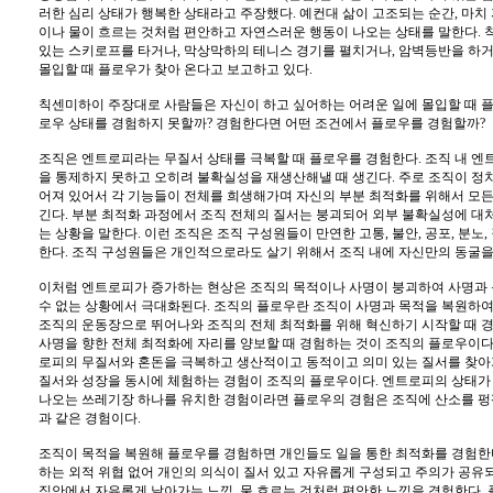
러한 심리 상태가 행복한 상태라고 주장했다. 예컨대 삶이 고조되는 순간, 마치
이나 물이 흐르는 것처럼 편안하고 자연스러운 행동이 나오는 상태를 말한다.
있는 스키로프를 타거나, 막상막하의 테니스 경기를 펼치거나, 암벽등반을 하거
몰입할 때 플로우가 찾아 온다고 보고하고 있다.
칙센미하이 주장대로 사람들은 자신이 하고 싶어하는 어려운 일에 몰입할 때 플
로우 상태를 경험하지 못할까? 경험한다면 어떤 조건에서 플로우를 경험할까?
조직은 엔트로피라는 무질서 상태를 극복할 때 플로우를 경험한다. 조직 내 엔
을 통제하지 못하고 오히려 불확실성을 재생산해낼 때 생긴다. 주로 조직이 정
어져 있어서 각 기능들이 전체를 희생해가며 자신의 부분 최적화를 위해서 모든
긴다. 부분 최적화 과정에서 조직 전체의 질서는 붕괴되어 외부 불확실성에 대처
는 상황을 말한다. 이런 조직은 조직 구성원들이 만연한 고통, 불안, 공포, 분노
한다. 조직 구성원들은 개인적으로라도 살기 위해서 조직 내에 자신만의 동굴을
이처럼 엔트로피가 증가하는 현상은 조직의 목적이나 사명이 붕괴하여 사명과 
수 없는 상황에서 극대화된다. 조직의 플로우란 조직이 사명과 목적을 복원하여
조직의 운동장으로 뛰어나와 조직의 전체 최적화를 위해 혁신하기 시작할 때 경
사명을 향한 전체 최적화에 자리를 양보할 때 경험하는 것이 조직의 플로우이다
로피의 무질서와 혼돈을 극복하고 생산적이고 동적이고 의미 있는 질서를 찾아
질서와 성장을 동시에 체험하는 경험이 조직의 플로우이다. 엔트로피의 상태가 
나오는 쓰레기장 하나를 유치한 경험이라면 플로우의 경험은 조직에 산소를 펑
과 같은 경험이다.
조직이 목적을 복원해 플로우를 경험하면 개인들도 일을 통한 최적화를 경험한다
하는 외적 위협 없어 개인의 의식이 질서 있고 자유롭게 구성되고 주의가 공유되
직안에서 자유롭게 날아가는 느낌, 물 흐르는 것처럼 편안한 느낌을 경험한다.