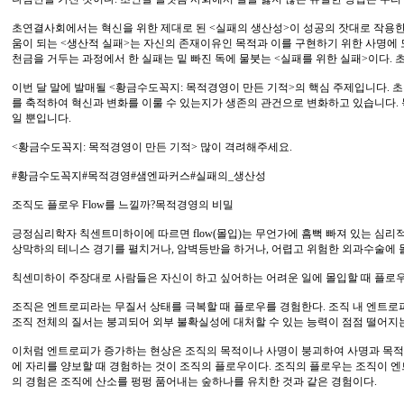
초연결사회에서는 혁신을 위한 제대로 된 <실패의 생산성>이 성공의 잣대로 작용한
움이 되는 <생산적 실패>는 자신의 존재이유인 목적과 이를 구현하기 위한 사명에
천금을 거두는 과정에서 한 실패는 밑 빠진 독에 물붓는 <실패를 위한 실패>이다
이번 달 말에 발매될 <황금수도꼭지: 목적경영이 만든 기적>의 핵심 주제입니다
를 축적하여 혁신과 변화를 이룰 수 있는지가 생존의 관건으로 변화하고 있습니다.
일 뿐입니다.
<황금수도꼭지: 목적경영이 만든 기적> 많이 격려해주세요.
#황금수도꼭지#목적경영#샘엔파커스#실패의_생산성
조직도 플로우 Flow를 느낄까?목적경영의 비밀
긍정심리학자 칙센트미하이에 따르면 flow(몰입)는 무언가에 흠뻑 빠져 있는 심리
상막하의 테니스 경기를 펼치거나, 암벽등반을 하거나, 어렵고 위험한 외과수술에 
칙센미하이 주장대로 사람들은 자신이 하고 싶어하는 어려운 일에 몰입할 때 플로우
조직은 엔트로피라는 무질서 상태를 극복할 때 플로우를 경험한다. 조직 내 엔트로
조직 전체의 질서는 붕괴되어 외부 불확실성에 대처할 수 있는 능력이 점점 떨어지는
이처럼 엔트로피가 증가하는 현상은 조직의 목적이나 사명이 붕괴하여 사명과 목적이
에 자리를 양보할 때 경험하는 것이 조직의 플로우이다. 조직의 플로우는 조직이 
의 경험은 조직에 산소를 펑펑 품어내는 숲하나를 유치한 것과 같은 경험이다.