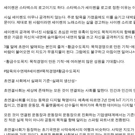
세이렌은 스타벅스의 로고이기도 하다. 스타벅스가 세이렌을 로고로 정한 이유는 
사실 세이렌도 아무나 공격하지 않는다. 주로 탐욕을 가졌음에도 이를 숨기고 대박을
문이다. 제대로 된 사람이라면 세이렌의 노래소리는 삶을 경고하는 사이렌 소리로 
세이렌의 공격에 무너진 사람들도 초심은 어떤 유혹이 있어도 목적지까지의 항해를 
렌은 가끔은 자신의 내면에 숨어들어서 내면의 탈을 쓰고 자신을 공격하기도 한다.
3월 말에 초판이 발매되는 본인의 졸저 <황금수도꼭지: 목적경영으로 만든 기적>
바람이 불어오면 이 지도가 무용지물이 된다. 그럼에도 불구하고 아침이면 일어나서
<황금수도꼭지: 목적경영이 만든 기적>에 여러분의 많은 성원을 기대합니다.
#탐욕의수면제#세이렌#목적경영#황금수도꼭지
초연결 사회에서 실패의 기준<실패의 생산성>
초연결사회는 세상에 존재하는 모든 것이 연결되는 사회를 말한다. 인간과 인간의 연
초연결사회를 이끄는 동력은 디지털 혁명이다. 예측에 따르면 2년 안에 IoT 기기가
칩이고, 연결된 운동장, 즉 플랫폼에서 선수들이 뛰어가며 축적한 데이터는 디지털 
모든 것이 연결된 운동장과 운동장의 운동장으로 진화하는 기업생태계에서는 기존의 산
진 적은 실제 적이 아니라 공동의 목적을 향해 달리는 스파링 파트너로 전환된다.
초연결사회가 등장하는 초기국면은 사막속에서의 여행과 비슷하다. 사막은 지도가 만
나침반을 가진 것이다. 초연결 플랫폼 사회에서 길을 잃지 않는 유일한 방법은 우