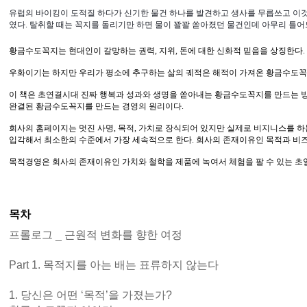
유럽의 바이킹이 도적질 하다가 신기한 물건 하나를 발견하고 생사를 무릅쓰고 이것
였다. 탈취할 때는 꼭지를 돌리기만 하면 물이 꽐꽐 쏟아졌던 물건인데 아무리 틀어도
황금수도꼭지는 현대인이 갈망하는 권력, 지위, 돈에 대한 신화적 믿음을 상징한다.
우화이기는 하지만 우리가 평소에 추구하는 삶의 궤적은 해적이 가져온 황금수도꼭지
이 책은 초연결시대 진짜 행복과 성과와 생명을 쏟아내는 황금수도꼭지를 만드는 방법에
완결된 황금수도꼭지를 만드는 경영의 원리이다.
회사의 홈페이지는 멋진 사명, 목적, 가치로 장식되어 있지만 실제로 비지니스를
입각해서 최소한의 수준에서 가장 세속적으로 한다. 회사의 존재이유인 목적과 비즈
목적경영은 회사의 존재이유인 가치와 철학을 제품에 녹여서 체험을 팔 수 있는 초
목차
프롤로그 _ 근원적 변화를 향한 여정
Part 1. 목적지를 아는 배는 표류하지 않는다
1. 당신은 어떤 ‘목적’을 가졌는가?