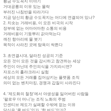
황금 수도꼭지 이야기
거대공룡의 이유 있는 몰락
부러진 나침반을 따라가다
지금 당신의 황금 수도꼭지는 어디에 연결되어 있나?
2. 치솟는 거래비용, 이 모든 비극의 시작
장부에 없는 어마어마한 소통의 비용
거래비용이 기둥뿌리 갉아먹는다
깨진 항아리에 물 붓기
목적이 사라진 곳에 탐욕이 싹튼다
3. 초연결시대, 달라진 성공의 기준
모든 것이 모든 것을 감시하고 참견하는 세상
주인이 아닌데 주인의식을 가지라시면?
자포스의 홀라크라시 실험
세상의 모든 거래를 집어삼키는 플랫폼 조직
의미 없는 벤치마킹, 경쟁과 갑질이 사라진다
4. ‘제도화의 철창’에서 야생성을 잃어버린 사람들
‘팔로우 더 머니’는 조직 노화의 주범
인센티브 제도가 실패할 수밖에 없는 이유
당신은 ‘쿨 버드’인가, ‘핫 버드’인가?