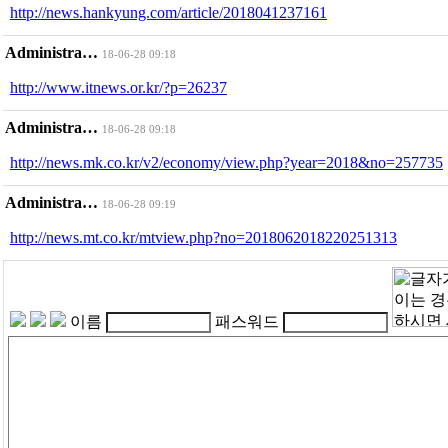
http://news.hankyung.com/article/2018041237161
Administra…
18-06-28 09:18
http://www.itnews.or.kr/?p=26237
Administra…
18-06-28 09:18
http://news.mk.co.kr/v2/economy/view.php?year=2018&no=257735
Administra…
18-06-28 09:19
http://news.mt.co.kr/mtview.php?no=2018062018220251313
이름
패스워드