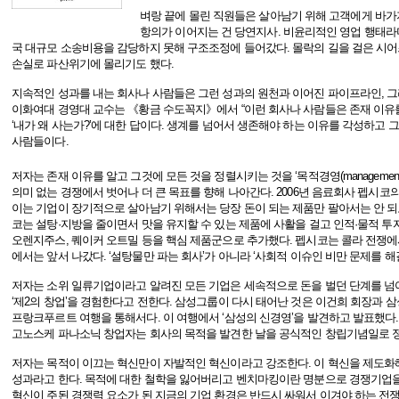
벼랑 끝에 몰린 직원들은 살아남기 위해 고객에게 바가
항의가 이어지는 건 당연지사. 비윤리적인 영업 행태라
국 대규모 소송비용을 감당하지 못해 구조조정에 들어갔다. 몰락의 길을 걸은 시어
손실로 파산위기에 몰리기도 했다.
지속적인 성과를 내는 회사나 사람들은 그런 성과의 원천과 이어진 파이프라인, 그
이화여대 경영대 교수는 《황금 수도꼭지》에서 “이런 회사나 사람들은 존재 이유를 
‘내가 왜 사는가?’에 대한 답이다. 생계를 넘어서 생존해야 하는 이유를 각성하고
사람들이다.
저자는 존재 이유를 알고 그것에 모든 것을 정렬시키는 것을 ‘목적경영(management b
의미 없는 경쟁에서 벗어나 더 큰 목표를 향해 나아간다. 2006년 음료회사 펩시코의
이는 기업이 장기적으로 살아남기 위해서는 당장 돈이 되는 제품만 팔아서는 안 되고
코는 설탕·지방을 줄이면서 맛을 유지할 수 있는 제품에 사활을 걸고 인적·물적 투
오렌지주스, 퀘이커 오트밀 등을 핵심 제품군으로 추가했다. 펩시코는 콜라 전쟁
에서는 앞서 나갔다. ‘설탕물만 파는 회사’가 아니라 ‘사회적 이슈인 비만 문제를 
저자는 소위 일류기업이라고 알려진 모든 기업은 세속적으로 돈을 벌던 단계를 넘
‘제2의 창업’을 경험한다고 전한다. 삼성그룹이 다시 태어난 것은 이건희 회장과
프랑크푸르트 여행을 통해서다. 이 여행에서 ‘삼성의 신경영’을 발견하고 발표했다.
고노스케 파나소닉 창업자는 회사의 목적을 발견한 날을 공식적인 창립기념일로 
저자는 목적이 이끄는 혁신만이 자발적인 혁신이라고 강조한다. 이 혁신을 제도화
성과라고 한다. 목적에 대한 철학을 잃어버리고 벤치마킹이란 명분으로 경쟁기업을
혁신이 주된 경쟁력 요소가 된 지금의 기업 환경은 반드시 싸워서 이겨야 하는 전