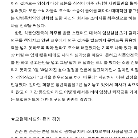
혀진 결과로는 임상의 대상 표본을 심장이 아주 건강한 사람들만을 뽑
밝혀졌다. 또한 소비자들의 호소와 소송이 들어올 때마다 대대적인 광고를
는 만병통치약인 것처럼 또한 자신의 회사는 소비자를 최우선으로 하는
바람 전략을 써왔다.
한편 식품안전국의 외주를 받은 스탠퍼드 대학의 임상실험 초기 결과
연구를 책임지고 있던 교수에게 연구 결과를 발표하지 못하도록 종용해
력을 넣지 못하도록 막아 달라고 호소해 해결했다는 기록도 나와 있다. 
상 버틸 수 없게 됐을 때에도 사태의 심각성을 깨달지 못하고 식품안전
를 안 하고 경고문만을 넣고 그냥 팔게 해 달라는 로비를 했다는 소송 건도 
티지 못하고 9월 30일 자진 철수 결정을 언론에 발표해가면서 길마틴 
의 경영신조가 “고객을 최우선으로 하기 때문에” 자진해서 이런 결정
인용했다. 길마틴 회장은 정년퇴임을 2년 남겨놓고 있어서 회사가 속으로
치 않고 이 기간 동안만이라도 어떻게 해서든 버텨 엄청난 퇴직금을 거머
는 모럴해저드에 대한 의구심도 만만치 않았다.
★모럴해저드와 윤리 경영
존슨 앤 존슨은 분명 도덕적 원칙을 지켜 소비자로부터 사랑을 받고 있