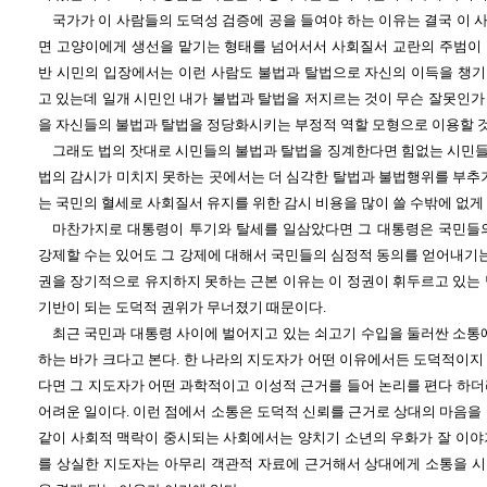
국가가 이 사람들의 도덕성 검증에 공을 들여야 하는 이유는 결국 이 
면 고양이에게 생선을 맡기는 형태를 넘어서서 사회질서 교란의 주범이 될
반 시민의 입장에서는 이런 사람도 불법과 탈법으로 자신의 이득을 챙
고 있는데 일개 시민인 내가 불법과 탈법을 저지르는 것이 무슨 잘못인가
을 자신들의 불법과 탈법을 정당화시키는 부정적 역할 모형으로 이용할 
그래도 법의 잣대로 시민들의 불법과 탈법을 징계한다면 힘없는 시민
법의 감시가 미치지 못하는 곳에서는 더 심각한 탈법과 불법행위를 부추기
는 국민의 혈세로 사회질서 유지를 위한 감시 비용을 많이 쓸 수밖에 없게 
마찬가지로 대통령이 투기와 탈세를 일삼았다면 그 대통령은 국민들
강제할 수는 있어도 그 강제에 대해서 국민들의 심정적 동의를 얻어내기는
권을 장기적으로 유지하지 못하는 근본 이유는 이 정권이 휘두르고 있는 
기반이 되는 도덕적 권위가 무너졌기 때문이다.
최근 국민과 대통령 사이에 벌어지고 있는 쇠고기 수입을 둘러싼 소통에
하는 바가 크다고 본다. 한 나라의 지도자가 어떤 이유에서든 도덕적이지
다면 그 지도자가 어떤 과학적이고 이성적 근거를 들어 논리를 편다 하더
어려운 일이다. 이런 점에서 소통은 도덕적 신뢰를 근거로 상대의 마음을
같이 사회적 맥락이 중시되는 사회에서는 양치기 소년의 우화가 잘 이야
를 상실한 지도자는 아무리 객관적 자료에 근거해서 상대에게 소통을 