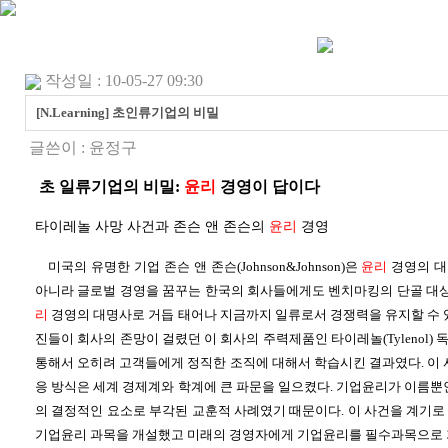
작성일 : 10-05-27 09:30
[N.Learning] 초인류기업의 비밀
글쓴이 :
윤정구
초 일류기업의 비밀:
윤리
경영이 답이다
타이레놀 사망 사건과 존슨 앤 존슨의
윤리
경영
미국의 유명한 기업 존슨 앤 존슨(Johnson&Johnson)은
윤리
경영의 대
아니라 글로벌 경영을 꿈꾸는 한국의 회사들에게도 벤치마킹의 단골 대상
리
경영의 대명사로 거듭 태어나 지금까지 일류로서 경쟁력을 유지할 수 있
진들이 회사의 존망이 걸렸던 이 회사의 주력제품인 타이레놀(Tylenol)
통해서 오히려 고객들에게 정직한 조직에 대해서 학습시킨 결과였다. 이 
응 방식은 세계 경제계와 학계에 큰 파문을 일으켰다. 기업윤리가 이름뿐
의 결정적인 요소로 부각된 교훈적 사례였기 때문이다. 이 사건을 계기로
기업윤리 과목을 개설했고 미래의 경영자에게 기업윤리를 필수과목으로 