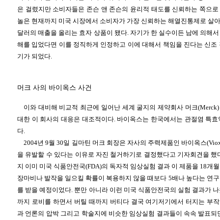
은 걸렸지만 소비자들은 존슨 앤 존슨의 윤리적 태도를 신뢰하는 쪽으로
놀은 현재까지 미국 시장에서 소비자가 가장 신뢰하는 해열진통제로 살아
달러의 매출을 올리는 효자 상품이 됐다. 자기가 한 실수이든 남에 의해
해를 입었다면 이를 정직하게 인정하고 이에 대해서 책임을 진다는 신조 
기가 되었다.
머크 사의 바이옥스 사건
이와 대비해 비교적 최근에 일어난 세계 굴지의 제약회사 머크(Merck) 
대한 이 회사의 대응은 대조적이다. 바이옥스는 한국에서는 관절염 특효
다.
2004년 9월 30일 길마틴 머크 회장은 자사의 주력제품인 바이옥스(Vi
을 유발할 수 있다는 이유로 자진 철거하기로 결정했다고 기자회견을 했다
지 이미 미국 식품안전국(FDA)의 독자적 임상실험 결과 이 제품을 18개
장마비나 발작을 일으킬 확률이 복용하지 않을 때보다 5배나 높다는 연구
를 받을 예정이었다. 뿐만 아니라 이런 미국 식품안전국의 실험 결과가 
까지 로비를 하면서 버틸 때까지 버티다 결국 여기저기에서 터지는 부
과 언론의 압박 그리고 학술지에 비슷한 임상실험 결과들이 속속 발표되면