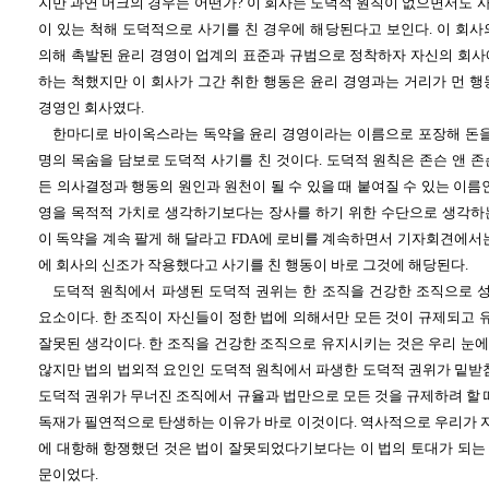
지만 과연 머크의 경우는 어떤가? 이 회사는 도덕적 원칙이 없으면서도 
이 있는 척해 도덕적으로 사기를 친 경우에 해당된다고 보인다. 이 회사
의해 촉발된 윤리 경영이 업계의 표준과 규범으로 정착하자 자신의 회사
하는 척했지만 이 회사가 그간 취한 행동은 윤리 경영과는 거리가 먼 행
경영인 회사였다.
한마디로 바이옥스라는 독약을 윤리 경영이라는 이름으로 포장해 돈을 
명의 목숨을 담보로 도덕적 사기를 친 것이다. 도덕적 원칙은 존슨 앤 
든 의사결정과 행동의 원인과 원천이 될 수 있을 때 붙여질 수 있는 이름
영을 목적적 가치로 생각하기보다는 장사를 하기 위한 수단으로 생각하
이 독약을 계속 팔게 해 달라고 FDA에 로비를 계속하면서 기자회견에서
에 회사의 신조가 작용했다고 사기를 친 행동이 바로 그것에 해당된다.
도덕적 원칙에서 파생된 도덕적 권위는 한 조직을 건강한 조직으로
요소이다. 한 조직이 자신들이 정한 법에 의해서만 모든 것이 규제되고
잘못된 생각이다. 한 조직을 건강한 조직으로 유지시키는 것은 우리 눈
않지만 법의 법외적 요인인 도덕적 원칙에서 파생한 도덕적 권위가 밑받침
도덕적 권위가 무너진 조직에서 규율과 법만으로 모든 것을 규제하려 할 
독재가 필연적으로 탄생하는 이유가 바로 이것이다. 역사적으로 우리가
에 대항해 항쟁했던 것은 법이 잘못되었다기보다는 이 법의 토대가 되는
문이었다.