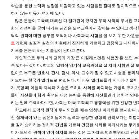
학습을 통한 노력과 성장을 체감하고 있는 사람들은 절대로 정치적으로 
하지 않는 이유가 여기에 있다.
많은 분들이 교육에 대해선 다 일가견이 있지만 우리 사회의 무너진 교
회의 경쟁력을 굳혀 나가는 관건은 도덕교육에서 찾아볼 수 있다고 생각한
덕적 원칙에 대한 공부를 도덕이나 사회과목 시험을 잘 보기 위한 차원
로
개편해 실질적 실천의 차원에서 진지하게 가르치고 검증하고 내재화
기초를 튼튼히 하는 지름길이 된다고 본다.
개인적으로 우리나라 교육의 가장 큰 아킬레스건은 시험만 잘 보면 누
수 있다는 것이다. 학교의 일방적 암기식 교육과정을 잘 치러 시험만 잘
없이도 누구든 변호사, 판사, 검사, 의사, 교수가 될 수 있고 시험을 통
지도하는 한국의 엘리트로 편입된다. 이 파워 엘리트들의 지식과 기술이
지 못할 때 이들의 지식과 기술은 오히려 사회를 파괴하는 가공의 무기가 
들이 자신들이 힘과 축적된 재정 능력을 동원해 자신들만의 정치적 연대
키는 일에 주력하다보면, 사회는 더욱 고착되고 경쟁력을 위한 건강한 변
학교에서 도덕적 원칙이 무시되었을 때는 엄청난 파괴력을 행사한다. 
진 잠재력이 있는 젊은이들에게 실력과 공정한 경쟁의 원리보다는 야합과
를 길러 승리하는 정치적 편법을 가르쳐 건강한 사회를 파괴시키는 무기로
디가 도덕적 원칙이 없이 정치를 하는 것은 그 자체로 범죄행위라고 규정