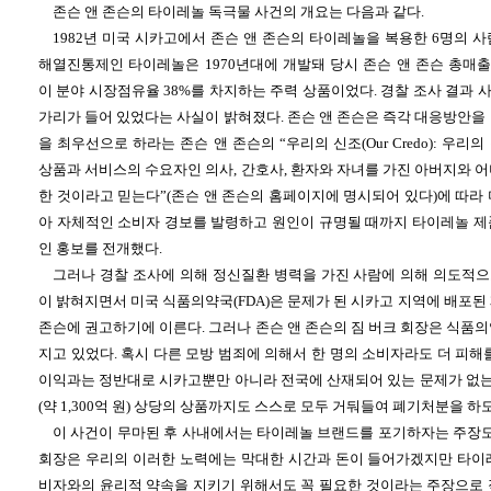
존슨 앤 존슨의 타이레놀 독극물 사건의 개요는 다음과 같다.
1982년 미국 시카고에서 존슨 앤 존슨의 타이레놀을 복용한 6명의 
해열진통제인 타이레놀은 1970년대에 개발돼 당시 존슨 앤 존슨 총매출의
이 분야 시장점유율 38%를 차지하는 주력 상품이었다. 경찰 조사 결과
가리가 들어 있었다는 사실이 밝혀졌다. 존슨 앤 존슨은 즉각 대응방안을
을 최우선으로 하라는 존슨 앤 존슨의 “우리의 신조(Our Credo): 우
상품과 서비스의 수요자인 의사, 간호사, 환자와 자녀를 가진 아버지와 
한 것이라고 믿는다”(존슨 앤 존슨의 홈페이지에 명시되어 있다)에 따라
아 자체적인 소비자 경보를 발령하고 원인이 규명될 때까지 타이레놀 제
인 홍보를 전개했다.
그러나 경찰 조사에 의해 정신질환 병력을 가진 사람에 의해 의도적
이 밝혀지면서 미국 식품의약국(FDA)은 문제가 된 시카고 지역에 배포된
존슨에 권고하기에 이른다. 그러나 존슨 앤 존슨의 짐 버크 회장은 식품
지고 있었다. 혹시 다른 모방 범죄에 의해서 한 명의 소비자라도 더 피해
이익과는 정반대로 시카고뿐만 아니라 전국에 산재되어 있는 문제가 없는 제품 
(약 1,300억 원) 상당의 상품까지도 스스로 모두 거둬들여 폐기처분을 하
이 사건이 무마된 후 사내에서는 타이레놀 브랜드를 포기하자는 주장도 
회장은 우리의 이러한 노력에는 막대한 시간과 돈이 들어가겠지만 타이
비자와의 윤리적 약속을 지키기 위해서도 꼭 필요한 것이라는 주장으로 