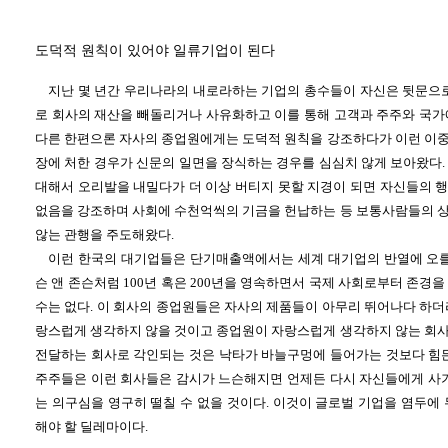
도덕적 원칙이 있어야 일류기업이 된다
지난 몇 년간 우리나라의 내로라하는 기업의 총수들이 자신은 뒷문으로
로 회사의 재산을 빼돌리거나 사유화하고 이를 통해 고객과 주주와 국가
다른 한편으론 자사의 종업원에게는 도덕적 원칙을 강조하다가 이런 이
장에 처한 경우가 신문의 일면을 장식하는 경우를 심심치 않게 보아왔다.
대해서 오리발을 내밀다가 더 이상 버티지 못할 지경이 되면 자신들의 
없음을 강조하며 사회에 수천억씩의 기금을 헌납하는 등 보통사람들의 
않는 관행을 주도해왔다.
이런 한국의 대기업들은 단기매출액에서는 세계 대기업의 반열에 오를
슨 앤 존슨처럼 100년 혹은 200년을 영속하면서 국제 사회로부터 존경
수는 없다. 이 회사의 종업원들은 자사의 제품들이 아무리 뛰어나다 하더
랑스럽게 생각하지 않을 것이고 종업원이 자랑스럽게 생각하지 않는 회
전달하는 회사로 각인되는 것은 낙타가 바늘구멍에 들어가는 것보다 힘든
주주들은 이런 회사들은 감시가 느슨해지면 언제든 다시 자신들에게 사기
는 의구심을 영구히 떨칠 수 없을 것이다. 이것이 글로벌 기업을 염두에
해야 할 딜레마이다.