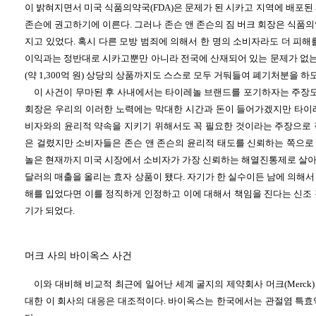
이 밝혀지면서 미국 식품의약국(FDA)은 문제가 된 시카고 지역에 배포된
존슨에 권고하기에 이른다. 그러나 존슨 앤 존슨의 짐 버크 회장은 식품
지고 있었다. 혹시 다른 모방 범죄에 의해서 한 명의 소비자라도 더 피해
이익과는 정반대로 시카고뿐만 아니라 전국에 산재되어 있는 문제가 없는 제품 
(약 1,300억 원) 상당의 상품까지도 스스로 모두 거둬들여 폐기처분을 하
이 사건이 무마된 후 사내에서는 타이레놀 브랜드를 포기하자는 주장도 
회장은 우리의 이러한 노력에는 막대한 시간과 돈이 들어가겠지만 타이
비자와의 윤리적 약속을 지키기 위해서도 꼭 필요한 것이라는 주장으로 
은 걸렸지만 소비자들은 존슨 앤 존슨의 윤리적 태도를 신뢰하는 쪽으로
놀은 현재까지 미국 시장에서 소비자가 가장 신뢰하는 해열진통제로 살아
달러의 매출을 올리는 효자 상품이 됐다. 자기가 한 실수이든 남에 의해
해를 입었다면 이를 정직하게 인정하고 이에 대해서 책임을 진다는 신조 
기가 되었다.
머크 사의 바이옥스 사건
이와 대비해 비교적 최근에 일어난 세계 굴지의 제약회사 머크(Merck) 
대한 이 회사의 대응은 대조적이다. 바이옥스는 한국에서는 관절염 특효