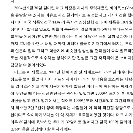
다.
2004년 9월 30일 길마틴 머크 회장은 자사의 주력제품인 바이옥스(Vi
을 유발할 수 있다는 이유로 자진 철거하기로 결정했다고 기자회견을 했다
지 이미 미국 식품안전국(FDA)의 독자적 임상실험 결과 이 제품을 18개
장마비나 발작을 일으킬 확률이 복용하지 않을 때보다 5배나 높다는 연구
를 받을 예정이었다. 뿐만 아니라 이런 미국 식품안전국의 실험 결과가 
까지 로비를 하면서 버틸 때까지 버티다 결국 여기저기에서 터지는 부
과 언론의 압박 그리고 학술지에 비슷한 임상실험 결과들이 속속 발표되면
로는 자율적으로 회수하는 형식이지만 진실은 그간 축적되어 온 소비자
감당할 수 없어서였다.
머크는 이 제품으로 2003년 한 해에만 전 세계로부터 25억 달러(우리
정도를 벌어 들었다. 이미 시판되자마자 이 약의 부작용을 호소하는 사람
도 없이 조직되고 약이 시판되자마자 발표된 여러 건에 해당하는 학계의
에 두었을 때 미국 식품안전국은 관심만 있었다면 2000년 초기에 이 약
비난을 받고 있다. 업계에서는 적어도 1999년부터 시판되었고 그간의 매출
쳐 최소한 2만 7천여 명에 해당되는 사람들이 이 약의 직간접 영향으로
한마디로 약이라기보다는 이 약 자체가 독극물이었던 것이다. 머크 사
이후 80달러에 육박하던 주가가 32달러로 떨어지고 결국 100억 달러
소송비용을 감당해야 할 처지가 됐다.