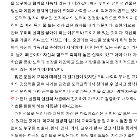
을 요구하고 협박을 서슴지 않는다. 이와 같이 해서 엮어진 정치적 연줄
정실과 야합이 판치게 만들어 조직과 사회를 서서히 썩어가게 만드는 것이
도덕적 원칙이 무너진 조직에서의 노력이 진정한 실력으로 축적되지 않
칙이 밑 빠진 독에 물 붙는 것과 같은 효과를 내기 때문이다. 또한 역으로
반해 우리의 실력을 쌓아야 되는 이유도 바로 여기에 있는 것이다. 자신
일을 게을리 하다보면 자신도 어느 순간에는 자신을 보호하기 위해 본
하게 자신의 기득권을 주장하기 시작하거나 아니면 힘 있는 사람 밑에 가
이 높기 때문이다. 자신의 힘으로 축적해 놓은 실력이 있고 이에 대해 
학습을 통한 노력과 성장을 체감하고 있는 사람들은 절대로 정치적으로 
하지 않는 이유가 여기에 있다.
많은 분들이 교육에 대해선 다 일가견이 있지만 우리 사회의 무너진 교
회의 경쟁력을 굳혀 나가는 관건은 도덕교육에서 찾아볼 수 있다고 생각한
덕적 원칙에 대한 공부를 도덕이나 사회과목 시험을 잘 보기 위한 차원
로
개편해 실질적 실천의 차원에서 진지하게 가르치고 검증하고 내재화
기초를 튼튼히 하는 지름길이 된다고 본다.
개인적으로 우리나라 교육의 가장 큰 아킬레스건은 시험만 잘 보면 누
수 있다는 것이다. 학교의 일방적 암기식 교육과정을 잘 치러 시험만 잘
없이도 누구든 변호사, 판사, 검사, 의사, 교수가 될 수 있고 시험을 통
지도하는 한국의 엘리트로 편입된다. 이 파워 엘리트들의 지식과 기술이