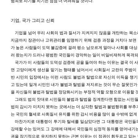
범죄로 사기를 치기는 점점 더 어려워질 것이다.
기업, 국가 그리고 신뢰
기업을 넘어 우리 사회의 법과 질서가 지켜지지 않음을 개탄하는 목소
지금까지 장관이나 고위관리를 임명하기 위해 검증 과정을 거치다 보면
가 높은 사람들이 도덕 불감증에 걸려 평소 남모르게 얼마나 사회를 대상
러 왔는지가 드러나 평범한 국민들이 경악하는 일이 비일비재하게 목격되
국가가 이 사람들의 도덕성 검증에 공을 들여야 하는 이유는 결국 이 
면 고양이에게 생선을 맡기는 형태를 넘어서서 사회질서 교란의 주범이 될
반 시민의 입장에서는 이런 사람도 불법과 탈법으로 자신의 이득을 챙
고 있는데 일개 시민인 내가 불법과 탈법을 저지르는 것이 무슨 잘못인가
을 자신들의 불법과 탈법을 정당화시키는 부정적 역할 모형으로 이용할 
그래도 법의 잣대로 시민들의 불법과 탈법을 징계한다면 힘없는 시민
법의 감시가 미치지 못하는 곳에서는 더 심각한 탈법과 불법행위를 부추기
는 국민의 혈세로 사회질서 유지를 위한 감시 비용을 많이 쓸 수밖에 없게 
마찬가지로 대통령이 투기와 탈세를 일삼았다면 그 대통령은 국민들
강제할 수는 있어도 그 강제에 대해서 국민들의 심정적 동의를 얻어내기는
권을 장기적으로 유지하지 못하는 근본 이유는 이 정권이 휘두르고 있는 