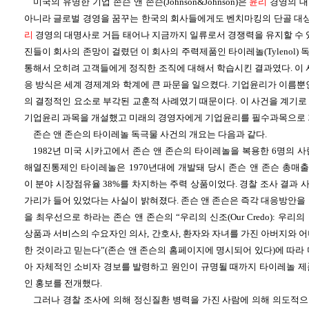
미국의 유명한 기업 존슨 앤 존슨(Johnson&Johnson)은
윤리
경영의 대
아니라 글로벌 경영을 꿈꾸는 한국의 회사들에게도 벤치마킹의 단골 대상
리
경영의 대명사로 거듭 태어나 지금까지 일류로서 경쟁력을 유지할 수 있
진들이 회사의 존망이 걸렸던 이 회사의 주력제품인 타이레놀(Tylenol)
통해서 오히려 고객들에게 정직한 조직에 대해서 학습시킨 결과였다. 이 
응 방식은 세계 경제계와 학계에 큰 파문을 일으켰다. 기업윤리가 이름뿐
의 결정적인 요소로 부각된 교훈적 사례였기 때문이다. 이 사건을 계기로
기업윤리 과목을 개설했고 미래의 경영자에게 기업윤리를 필수과목으로 
존슨 앤 존슨의 타이레놀 독극물 사건의 개요는 다음과 같다.
1982년 미국 시카고에서 존슨 앤 존슨의 타이레놀을 복용한 6명의 
해열진통제인 타이레놀은 1970년대에 개발돼 당시 존슨 앤 존슨 총매출의
이 분야 시장점유율 38%를 차지하는 주력 상품이었다. 경찰 조사 결과
가리가 들어 있었다는 사실이 밝혀졌다. 존슨 앤 존슨은 즉각 대응방안을
을 최우선으로 하라는 존슨 앤 존슨의 “우리의 신조(Our Credo): 우
상품과 서비스의 수요자인 의사, 간호사, 환자와 자녀를 가진 아버지와 
한 것이라고 믿는다”(존슨 앤 존슨의 홈페이지에 명시되어 있다)에 따라
아 자체적인 소비자 경보를 발령하고 원인이 규명될 때까지 타이레놀 제
인 홍보를 전개했다.
그러나 경찰 조사에 의해 정신질환 병력을 가진 사람에 의해 의도적