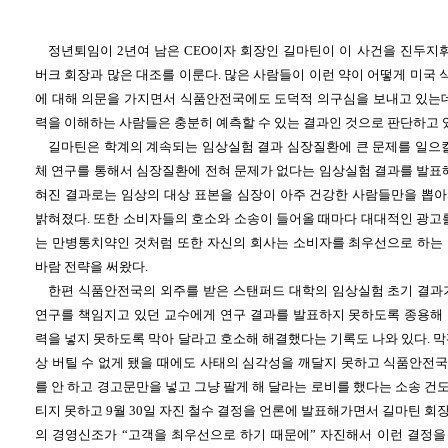
정년퇴임이 2년여 남은 CEO이자 회장인 길마틴이 이 사건을 진두지휘
버크 회장과 많은 대조를 이룬다. 많은 사람들이 이런 약이 어떻게 미국
에 대해 의문을 가지면서 식품안전국에도 도덕적 의구심을 보내고 있는데
력을 이해하는 사람들은 충분히 예측할 수 있는 결과인 것으로 판단하고 
길마틴은 학계의 계속되는 임상실험 결과 심장질환에 큰 문제를 일으킬
체 연구를 통해서 심장질환에 전혀 문제가 없다는 임상실험 결과를 발표해
혀진 결과로는 임상의 대상 표본을 심장이 아주 건강한 사람들만을 뽑
밝혀졌다. 또한 소비자들의 호소와 소송이 들어올 때마다 대대적인 광고를
는 만병통치약인 것처럼 또한 자신의 회사는 소비자를 최우선으로 하는
바람 전략을 써왔다.
한편 식품안전국의 외주를 받은 스탠퍼드 대학의 임상실험 초기 결과
연구를 책임지고 있던 교수에게 연구 결과를 발표하지 못하도록 종용해
력을 넣지 못하도록 막아 달라고 호소해 해결했다는 기록도 나와 있다. 
상 버틸 수 없게 됐을 때에도 사태의 심각성을 깨달지 못하고 식품안전
를 안 하고 경고문만을 넣고 그냥 팔게 해 달라는 로비를 했다는 소송 건도 
티지 못하고 9월 30일 자진 철수 결정을 언론에 발표해가면서 길마틴 
의 경영신조가 “고객을 최우선으로 하기 때문에” 자진해서 이런 결정