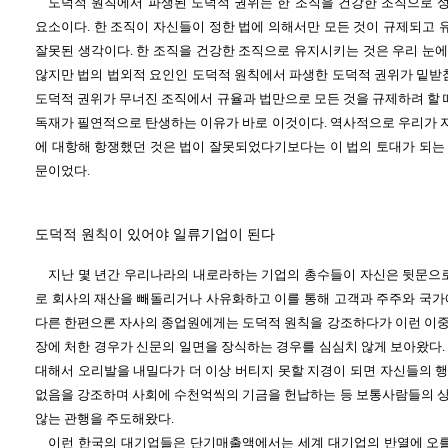
도덕적 원칙에서 파생된 도덕적 권위는 한 조직을 건강한 조직으로
요소이다. 한 조직이 자신들이 정한 법에 의해서만 모든 것이 규제되고
잘못된 생각이다. 한 조직을 건강한 조직으로 유지시키는 것은 우리 눈
않지만 법의 법외적 요인인 도덕적 원칙에서 파생한 도덕적 권위가 밑받침
도덕적 권위가 무너진 조직에서 규율과 법만으로 모든 것을 규제하려 할 
독재가 필연적으로 탄생하는 이유가 바로 이것이다. 역사적으로 우리가
에 대항해 항쟁했던 것은 법이 잘못되었다기보다는 이 법의 토대가 되는
문이었다.
도덕적 원칙이 있어야 일류기업이 된다
지난 몇 년간 우리나라의 내로라하는 기업의 총수들이 자신은 뒷문으로
로 회사의 재산을 빼돌리거나 사유화하고 이를 통해 고객과 주주와 국가
다른 한편으론 자사의 종업원에게는 도덕적 원칙을 강조하다가 이런 이
장에 처한 경우가 신문의 일면을 장식하는 경우를 심심치 않게 보아왔다.
대해서 오리발을 내밀다가 더 이상 버티지 못할 지경이 되면 자신들의 
없음을 강조하며 사회에 수천억씩의 기금을 헌납하는 등 보통사람들의 
않는 관행을 주도해왔다.
이런 한국의 대기업들은 단기매출액에서는 세계 대기업의 반열에 오를