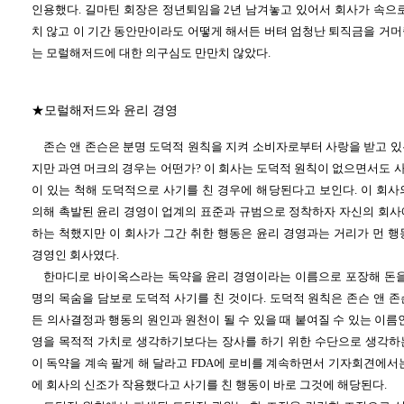
인용했다. 길마틴 회장은 정년퇴임을 2년 남겨놓고 있어서 회사가 속으로
치 않고 이 기간 동안만이라도 어떻게 해서든 버텨 엄청난 퇴직금을 거머
는 모럴해저드에 대한 의구심도 만만치 않았다.
★모럴해저드와 윤리 경영
존슨 앤 존슨은 분명 도덕적 원칙을 지켜 소비자로부터 사랑을 받고 있
지만 과연 머크의 경우는 어떤가? 이 회사는 도덕적 원칙이 없으면서도 
이 있는 척해 도덕적으로 사기를 친 경우에 해당된다고 보인다. 이 회사
의해 촉발된 윤리 경영이 업계의 표준과 규범으로 정착하자 자신의 회사
하는 척했지만 이 회사가 그간 취한 행동은 윤리 경영과는 거리가 먼 행
경영인 회사였다.
한마디로 바이옥스라는 독약을 윤리 경영이라는 이름으로 포장해 돈을 
명의 목숨을 담보로 도덕적 사기를 친 것이다. 도덕적 원칙은 존슨 앤 
든 의사결정과 행동의 원인과 원천이 될 수 있을 때 붙여질 수 있는 이름
영을 목적적 가치로 생각하기보다는 장사를 하기 위한 수단으로 생각하
이 독약을 계속 팔게 해 달라고 FDA에 로비를 계속하면서 기자회견에서
에 회사의 신조가 작용했다고 사기를 친 행동이 바로 그것에 해당된다.