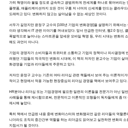
가히 혁명이라 불릴 정도로 급속하고 광범위하게 전세계를 하나로 묶어버리는 인
플랫폼, 애플리케이션까지 모든 것이 구름 저 너머의 신세계를 만드는 클라우드(Clou
도래하고 있다. 변화하지 않고는 살아남을 수 없는 세상인 것이다.
서두가 길었지만 윤정구 교수의 [100년 기업의 변화경영]을 설명하기 위해서는 
이라 생각해서 IT 관련 이야기를 꺼내보았다. 앞서 언급한 인터넷, 웹2.0 정신,
폭발적으로 늘어나는 스마트폰을 앞세운 모바일 혁명 등, 우리 시대는 변화의 
해도 과언이 아니다.
기업의 경영자가 소비자들과 트위터로 소통하고 기업의 정책이나 의사결정에 반
려웠던 기업들의 적극적인 변화의 시대에, 이 책의 저자인 윤교수는 기업이 살
화경영을 기업과 리더들에게 주문하고 있다.
저자인 윤정구 교수는 기존의 여타 리더십 관련 책들에서 보여 주는 이론적이거
적이고 현장에서 적용 가능한 현장중심의 리더십 경영을 책에서 보여주고 있다.
HR분야나 리더십 또는 기업경영에 필요한 일련의 이론들을 전문가가 아닌 일
사례들을 통해 제시함으로써, 전문적이고 이론적인 모형들이 독자들에게 좀 더 
제시해 놓았다.
특히 책에서 언급된 내용 중에 변화마스터와 변화챔피언 같은 리더들의 역할론
니더라도 조직의 중간간부 역할을 하는 리더급도 읽어보고 실천하면 변화의 
지침서가 될 것이다.