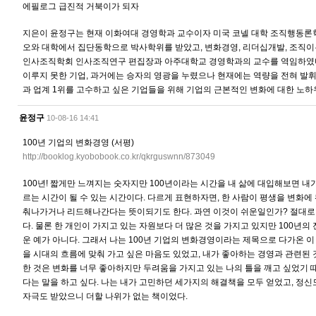
에필로그 급진적 거북이가 되자
지은이 윤정구는 현재 이화여대 경영학과 교수이자 미국 코넬 대학 조직행동론
오와 대학에서 집단동학으로 박사학위를 받았고, 변화경영, 리더십개발, 조직이
인사조직학회 인사조직연구 편집장과 아주대학교 경영학과의 교수를 역임하였다
이루지 못한 기업, 과거에는 승자의 영광을 누렸으나 현재에는 역량을 전혀 발휘
과 업계 1위를 고수하고 싶은 기업들을 위해 기업의 근본적인 변화에 대한 노하
윤정구
10-08-16 14:41
100년 기업의 변화경영 (서평)
http://booklog.kyobobook.co.kr/qkrguswnn/873049
100년! 짧게만 느껴지는 숫자지만 100년이라는 시간을 내 삶에 대입해보면 내
르는 시간이 될 수 있는 시간이다. 다르게 표현하자면, 한 사람이 평생을 변화에
춰나가거나 리드해나간다는 뜻이되기도 한다. 과연 이것이 쉬운일인가? 절대로
다. 물론 한 개인이 가지고 있는 자원보다 더 많은 것을 가지고 있지만 100년의
운 예가 아니다. 그래서 나는 100년 기업의 변화경영이라는 제목으로 다가온 이 
을 시대의 흐름에 맞춰 가고 싶은 마음도 있었고, 내가 좋아하는 경영과 관련된 
한 것은 변화를 너무 좋아하지만 두려움을 가지고 있는 나의 틀을 깨고 싶었기 
다는 말을 하고 싶다. 나는 내가 고민하던 세가지의 해결책을 모두 얻었고, 정신
자극도 받았으니 더할 나위가 없는 책이었다.