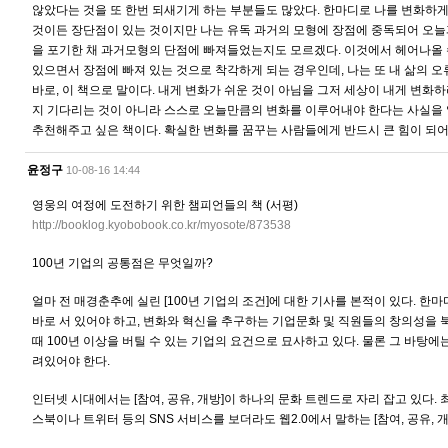
않았다는 것을 또 한번 되새기게 하는 부분들도 많았다. 한마디로 나를 변화하게 
것이든 장단점이 있는 것이지만 나는 유독 과거의 모형에 장점에 중독되어 오늘
을 포기한 채 과거모형의 단점에 빠져들었는지도 모르겠다. 이것에서 헤어나올 
있으면서 장점에 빠져 있는 것으로 착각하게 되는 경우인데, 나는 또 내 삶의 오
바로, 이 책으로 말이다. 내게 변화가 쉬운 것이 아님을 그저 세상이 내게 변화
지 기다리는 것이 아니라 스스로 오늘만큼의 변화를 이루어내야 한다는 사실을 
추천해주고 싶은 책이다. 확실한 변화를 꿈꾸는 사람들에게 반드시 큰 힘이 되
윤정구
10-08-16 14:44
영웅의 여정에 도전하기 위한 챔피언들의 책 (서평)
http://booklog.kyobobook.co.kr/myosote/873538
100년 기업의 공통점은 무엇일까?
얼마 전 매경춘추에 실린 [100년 기업의 조건]에 대한 기사를 본적이 있다. 한
바로 서 있어야 하고, 변화와 혁신을 추구하는 기업문화 및 직원들의 창의성을
때 100년 이상을 버틸 수 있는 기업의 요건으로 묘사하고 있다. 물론 그 바탕
려있어야 한다.
인터넷 시대에서는 [참여, 공유, 개방]이 하나의 문화 트렌드로 자리 잡고 있다
스북이나 트위터 등의 SNS 서비스를 보더라도 웹2.0에서 말하는 [참여, 공유, 