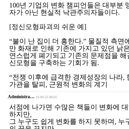
100년 기업의 변화 챔피언들은 대부분
자가 아닌 현실적 낙관주의자들이다.
[정신모형파괴의 쉬운 예]
“불이 난 집이 더 흥한다.” 물질적 측
만 화재로 인해 기존에 가지고 있던 낡
연스럽게 폐기되고 기존의 문제점을 해
신모형을 구축하는 기회가 됨.
“전쟁 이후에 급격한 경제성장의 나라, 
가관을 탈피, 근원적 변화의 계기
Administra…
10-09-25 08:05
서점에 나가면 수많은 책들이 변화에 
하지만,
그 누구도 쉽게 변화를 하지 못하며, 누구
의 꿈을 꾸지만,