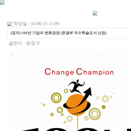
작성일 : 10-06-15 11:09
[공지] 100년 기업의 변화경영 (문광부 우수학술도서 선정)
글쓴이 :
윤정구