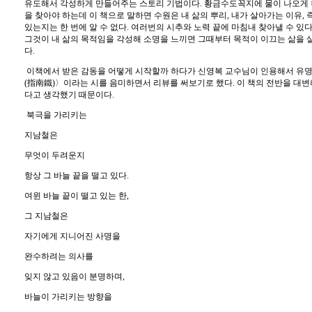
유도해서 각성하게 만들어주는 스토리 기법이다
.
황금수도꼭지에 물이 나오게 
을 찾아야 하는데 이 책으로 말하면 수원은 내 삶의 뿌리
,
내가 살아가는 이유
,
있는지는 한 번에 알 수 없다
.
여러번의 시추와 노력 끝에 마침내 찾아낼 수 있
그것이 내 삶의 목적임을 각성해 소명을 느끼면 그때부터 목적이 이끄는 삶을 
다
.
이책에서 받은 감동을 어떻게 시작할까 하다가 신영복 교수님이 인용해서 유
(
指南鐵
)
〉
이라는 시를 음미하면서 리뷰를 써보기로 했다
.
이 책의 전반을 대변
다고 생각했기 때문이다
.
북극을 가리키는
지남철은
무엇이 두려운지
항상 그 바늘 끝을 떨고 있다
.
여윈 바늘 끝이 떨고 있는 한
,
그 지남철은
자기에게 지니어진 사명을
완수하려는 의사를
잊지 않고 있음이 분명하며
,
바늘이 가리키는 방향을