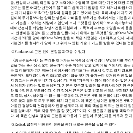
물
,
현상이나 사태
,
학문적 탐구 노력이나 수행의
道
등에 대한 기본에 대한 고
면모는 물론 어떠한 난관에도 불구하고 쉽게 자기 입장을 포기하거나 타협하지
는 자기 나름대로 확고한 철학과 원칙을 갖고 있어야 한다
.
특히 세상이 자꾸 
깊이와 무거움보다는 얄팍한 상혼의 가벼움을 부추기는 추세에서는 기본을 지
다
.
기본을 고수하는 사람과 기업만이 보다 오랫동안 장기적으로 지속가능하다
태어났는지를 깨닫는 각성사건을 체험해야 그 목적이 부르는 소명을 따라 몸을
다
.
인생이든 경영이든 모멘텀을 만들어내기 위해서는
‘
무엇을
’
알고
(Know What
이전에
‘
왜
’
를 알아야
(Know Why)
함을 이 책은 시종일관 가르쳐주고 있다
.
제대
기본인지를 철저하게 알아야 그 위에 다양한 기술과 기교를 쌓을 수 있다는 점
②
Fundamental:
근본 없이 본질을 파고들 수 없다
《
황금수도꼭지
》
는 뿌리를 찾아가는 목적중심 삶과 경영이 무엇인지를 뿌리
일을 하는 순서상 심오한 전문가적 수준 이전에 알고 있어야 될 착안사항 또는
든 일의 토대가 되기 때문에 권장사항이라기보다는 반드시 갖추고 있지 않으
근본적인 토대없이
,
즉 정초
(
定礎
)
없이 집을 짓기가 불가능한 것처럼 어떤 일을
지 않고서는 근방 무너지기 십상이다
.
흔히
“
기본이 안 되어 있어
”
라는 말은 사
서 예의가 없다는 말로 통용된다
.
기본은 갖추고 있으면 될 권장사항이지만 근
라 필수적인 의무조항이다
.
이런 점에서 근본은 있고 없고의 선택의 문제라기보
도 축적
,
성사
,
성취될 수 없는 필수조항이다
.
근본은 뿌리의 본질이니까 뿌리와 
지도 꽃과 열매도 모두 무의미하기 때문이다
.
이 책은 인생이든 경영이든 뿌리가
아올린 경영학적 건축물이자 인생 설계도다
.
이 책의 핵심을 찌르는 한 마디 
적을 살려내기 위해 지금 무엇을 할 것인가
?”
이다
.
이 질문을 기업경영 맥락으로
다
.
이 책은 인생과 경영의 근본을 파고들어 그 본질이 무엇인지를 깨우쳐 준 지
③
Radical:
급진적 비판만이 진통을 통해 새로운 전통을 쌓을 수 있다