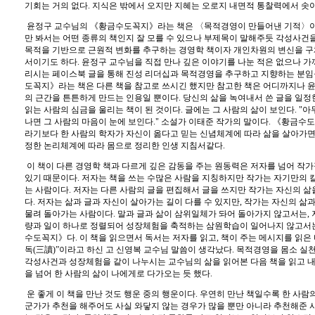
기회는 거의 없다
.
지식은 밖에서 오지만 지혜는 오로지 내면적 통찰력에서 솟
윤정구 교수님의
《
황금수도꼭지
》
라는 책은
〈
목적경영이 만들어낸 기적
〉
만 봐서는 어떤 종류의 책인지 잘 모를 수 있으나 부제목이 말해주듯 각성사건
목적을 기반으로 근원적 변화를 추구하는 경영학 책이자 개인차원의 변신을 
서이기도 하다
.
윤정구 교수님을 직접 만나 깊은 이야기를 나눈 적은 없으나 가
리시는 페이스북 글을 통해 진성 리더십과 목적경영을 추구하고 지향하는 분임
도꼭지
》
라는 책은 다른 책을 참고로 쓰시긴 했지만 참고한 책은 어디까지나 
의 근간을 튼튼하게 만드는 인용일 뿐이다
.
당신의 삶을 녹여내서 쓴 글을 일
읽는 사람의 심금을 울리는 책이 된 것이다
.
글에는 그 사람의 삶이 보인다
. "
아
나면 그 사람의 마음이 눈에 보인다
."
소설가 이태준 작가의 말이다
.
《
황금수도
라기보다 한 사람의 학자가 자신이 옮다고 믿는 신념체계에 따라 삶을 살아가면
정한 논리체계에 따라 몸으로 정리한 인생 지침서같다
.
이 책이 다른 경영학 책과 다르게 깊은 감동을 주는 원동력은 저자를 넘어 작
있기 때문이다
.
저자는 책을 쓰는 수많은 사람을 지칭하지만 작가는 자기만의 
는 사람이다
.
저자는 다른 사람의 글을 편집해서 글을 쓰지만 작가는 자신의 삶
다
.
저자는 삶과 글과 자신이 살아가는 길이 다를 수 있지만
,
작가는 자신의 삶과
물려 돌아가는 사람이다
.
말과 글과 삶이 삼위일체가 돠어 돌아가지 않고서는
,
량과 일이 하나로 정렬되어 성장체험을 축적하는 삼원학습이 일어나지 않고서는
수도꼭지
》
다
.
이 책을 읽으면서 독서는 저자를 읽고
,
책이 주는 메시지를 읽은
독
(
三讀
)”
이라고 하신 고 신영복 교수님 말씀이 생각났다
.
목적경영을 몸소 실
각성사건과 성장체험을 같이 나누시는 교수님의 삶을 읽어본 다음 책을 읽고 내
을 넘어 한 사람의 삶이 나에게로 다가오는 듯 했다
.
운 좋게 이 책을 만난 것도 행운 중의 행운이다
.
우연히 만난 책일수록 한 사람
군가가 추천을 해주어도 사실 와닿지 않는 경우가 많을 뿐만 아니라 추천해준 사