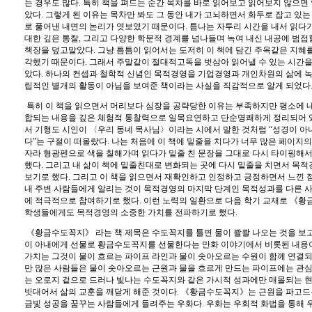
는 경우도 많다
.
특히 책을 펴드는 순간 목차를 바로 읽어보고 읽어보지 않으면 
았다
.
그렇게 된 이유는 목차만 봐도 그 동안 내가 고뇌하면서 화두로 잡고 있
로 풀어낸 내면의 논리가 엿보였기 때문이다
.
틈나는 자투리 시간을 내서 읽다가
대한 깊은 통찰
,
그리고 다양한 학문적 경계를 넘나들며 녹여 내신 내공에 범접
책장을 덮고말았다
.
그냥 틈틈이 읽어서는 도저히 이 책에 담긴 주옥같은 지혜를
각했기 때문이다
.
그래서 주말같이 절대적고독을 벗삼아 읽어낼 수 있는 시간을
았다
.
하나의 컨셉과 철학적 신념인 목적경영을 기업경영과 개인차원의 삶에 녹
립적인 별개의 활동이 아님을 보여준 책이라는 사실을 직감적으로 알게 되었다
특히 이 책을 읽으면서 머리보다 심장을 공략당한 이유는 부족하지만 평소에 
합되는 내용을 깊은 체험적 통찰력으로 일목요연하고 단순명쾌하게 정리되어 
서 기형도 시인이
〈
우리 동네 목사님
〉
이라는 시에서 말한 것처럼
“
성경이 아
다
”
는 구절이 떠올랐다
.
나는 처음에 이 책에 밑줄을 치다가 너무 많은 페이지의
자라 형광펜으로 색을 칠해가며 읽다가 밑줄 친 문장을 그대로 다시 타이핑해서
했다
.
그리고 내 삶이 책에 밑줄친대로 변화되는 곳에 다시 밑줄을 치면서 목적
보기로 했다
.
그리고 이 책을 읽으면서 재확인하고 인정하고 긍정하면서 느낀 점
내 주변 사람들에게 알리는 것이 목적경영의 마지막 단계인 목적성과를 다른 
에 적극적으로 참여하기로 했다
.
이런 노력의 일환으로 다음 학기 교재로
《
황
학생들에게도 목적경영의 소중한 가치를 전파하기로 했다
.
《
황금수도꼭지
》
라는 책 제목은 수도꼭지를 틀면 물이 콸콸 나오는 것을 보
이 아내에게 선물로 황금수도꼭지를 선물한다는 만화 이야기에서 비롯된 내용
가치는 그것이 물이 흐르는 파이프 라인과 물이 솟아오르는 수원이 함께 연결
만 많은 사람들은 물이 솟아오르는 근원과 물을 흐르게 만드는 파이프에는 관
는 오로지 겉으로 드러나 빛나는 수도꼭지와 같은 가시적 성과에만 매몰되는
빗대어서 삶의 교훈을 깨닫게 해준 것이다
.
《
황금수도꼭지
》
는 근원을 파고드
금빛 성공을 꿈꾸는 사람들에게 들려주는 우화다
.
우화는 우회적 화법을 통해