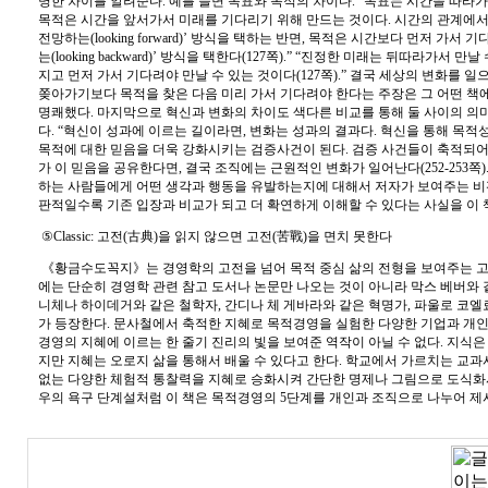
명한 차이를 알려준다
.
예를 들면 목표와 목적의 차이다
. “
목표는 시간을 따라가
목적은 시간을 앞서가서 미래를 기다리기 위해 만드는 것이다
.
시간의 관계에서
전망하는
(looking forward)’
방식을 택하는 반면
,
목적은 시간보다 먼저 가서 기
는
(looking backward)’
방식을 택한다
(127
쪽
).” “
진정한 미래는 뒤따라가서 만날 
지고 먼저 가서 기다려야 만날 수 있는 것이다
(127
쪽
).”
결국 세상의 변화를 일
쫒아가기보다 목적을 찾은 다음 미리 가서 기다려야 한다는 주장은 그 어떤 책
명쾌했다
.
마지막으로 혁신과 변화의 차이도 색다른 비교를 통해 둘 사이의 의
다
. “
혁신이 성과에 이르는 길이라면
,
변화는 성과의 결과다
.
혁신을 통해 목적
목적에 대한 믿음을 더욱 강화시키는 검증사건이 된다
.
검증 사건들이 축적되어
가 이 믿음을 공유한다면
,
결국 조직에는 근원적인 변화가 일어난다
(252-253
쪽
)
하는 사람들에게 어떤 생각과 행동을 유발하는지에 대해서 저자가 보여주는 비
판적일수록 기존 입장과 비교가 되고 더 확연하게 이해할 수 있다는 사실을 이
⑤
Classic:
고전
(
古典
)
을 읽지 않으면 고전
(
苦戰
)
을 면치 못한다
《
황금수도꼭지
》
는 경영학의 고전을 넘어 목적 중심 삶의 전형을 보여주는 
에는 단순히 경영학 관련 참고 도서나 논문만 나오는 것이 아니라 막스 베버와
니체나 하이데거와 같은 철학자
,
간디나 체 게바라와 같은 혁명가
,
파울로 코엘
가 등장한다
.
문사철에서 축적한 지혜로 목적경영을 실험한 다양한 기업과 개인
경영의 지혜에 이르는 한 줄기 진리의 빛을 보여준 역작이 아닐 수 없다
.
지식은
지만 지혜는 오로지 삶을 통해서 배울 수 있다고 한다
.
학교에서 가르치는 교과
없는 다양한 체험적 통찰력을 지혜로 승화시켜 간단한 명제나 그림으로 도식
우의 욕구 단계설처럼 이 책은 목적경영의
5
단계를 개인과 조직으로 나누어 제