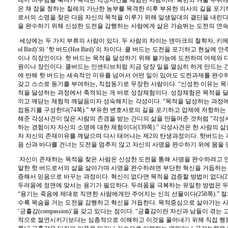
에서 하루밤을 묵다가 목격한 각성사건을 체험한 사람이다
.
혹한의 겨울 추위에
은 채 잠을 청하는 칠레의 가난한 농부를 목격한 이후 부유한 의사의 길을 포
로서의 소명을 찾은 다음 자신의 목적을 이루기 위해 일생일대의 결단을 내린
을 완수하기 위해 신성한 도전을 감행하는 사람에게 삶은 가슴뛰는 도전의 연
세상에는 두 가지 부류의 사람이 있다
.
두 사람의 차이는 덴마크의 철학자
,
키에
ol Bird)’
와
‘
핫 버드
(Hot Bird)’
의 차이다
.
쿨 버드는 도전을 포기하고 현실에 안
이나 직장인이다
.
핫 버드는 목적을 달성하기 위해 불가능에 도전하며 어제와 
원이나 장인이다
.
쿨버드는 인센티브처럼 지금 당장 일을 열심히 하게 만드는
에 반해 핫 버드는 세속적인 이유를 넘어서 어떤 일이 있어도 도전과제를 완수
갖고 스스로 동기를 부여하는
,
직접동기로 무장한 사람이다
. “
신성한 이유는 목
적을 달성하는 과정에서 축적되는 게 바로 성장체험이다
.
성장체험은 목적을 달
끼고 깨닫는 체험적 깨달음이자 성숙해지는 각성이다
. “
목적을 달성하는 과정
접동기를 구성한다
(74
쪽
).”
부유한 변호사로의 길을 포기하고 압제에 저항하는
해준 각성사건이 많은 사람의 존경을 받는 간디의 삶을 만들어준 것처럼
“
각성
하는 경험이자 자신의 소명에 대한 체험이다
(139
쪽
).”
각성사건은 한 사람의 삶
자 자신의 존재이유를 깨달으며 다시 태어나는 제
2
의 탄생과정이다
.
핫버드는 
음 산과 바다를 건너는 도전을 멈추지 않고 자신의 사명을 완수하기 위에 몸을
자신이 존재하는 목적을 찾은 사람은 신성한 도전을 통해 사명을 완수하려고 
말한 핫 버드로서의 삶을 살아가며 사명을 완수하려면 부단한 혁신을 거듭하는
증해서 믿음으로 바꾸는 과정이다
.
혁신이 없다면 목적을 검증할 방법이 없다
(2
두려움에 정면에 맞서는 용기가 필요하다
.
두려움을 극복하는 유일한 방법은 
“
용기는 죽음에 제대로 직면한 사람에게만 주어지는 신의 선물이다
(258
쪽
).”
절
수록 목숨을 거는 도전을 감행하고 혁신을 거듭한다
.
목적중심으로 살아가는 사
‘
긍휼감
(compassion)’
을 갖고 있다는 점이다
. “
긍휼감이란 자신과 남들이 겪는 
적으로 절연시키기보다는 심층적으로 이해하고 이것을 풀어내기 위해 직접 행