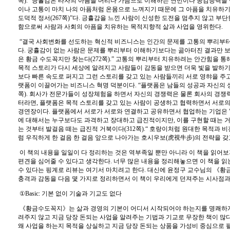
쪽
).”
긍휼감은 타자의 아픔을 머리나 가슴으로 이해하는 연민이나 공감능력을
이나 고통이 마치 나의 아픔처럼 온몸으로 느껴지기 때문에 그 아픔을 치유하기
도덕적 정서
(267
쪽
)”
다
.
긍휼감을 느낀 사람이 신성한 도전을 멈추지 않고 부단
함으로써 사람과 사회의 아픔을 치유하는 목적지향적 삶과 사업을 영위한다
.
“
결국 사회변화를 선도하는 혁신적 비즈니스는 인간의 문제를 고통의 뿌리부
다
.
궁휼감이 없는 사람은 문제를 뿌리부터 이해하기보다는 곪아터진 결과만 보
은 황금 수도꼭지만 찾는다
(272
쪽
).”
고통의 뿌리부터 치유하려는 안간힘을 통
목적 스토리가 다시 세상에 알려지고 사람들이 감동을 받으면 더욱 빛을 발하
보다 빠른 속도로 퍼지고 그런 스토리를 갖고 있는 사람들끼리 서로 영햐을 주고
랫폼이 이끌어가는 비즈니스 혁명 덕분이다
. “
플랫폼은 남들의 성공과 자신의
쪽
).
회사가 전문가들이 성장체험을 하면서 자신의 경쟁력은 물론 회사의 경쟁
터라면
,
플랫폼은 목적 스토리를 갖고 있는 사람이 공생하고 협력하면서 서로
경연장이다
.
플랫폼에서 서로가 서로와 연결하고 공유하면서 협업하는 기업은
에 대해서는 누구보다도 과격하고 장대하고 급진적이지만
,
이를 구현할 때는 
는 것부터 발걸음 떼는 급진적 거북이다
(312
쪽
).“
호랑이처럼 원대한 목적과 비
럼 우직하게 한 걸음 한 걸음 앞으로 나아가는 호시우보
(
虎視牛步
)
의 전략을 갖
이 책의 내용을 일일이 다 정리하는 것은 역부족일 뿐만 아니라 이 책을 읽어
편견을 심어줄 수 있다고 생각한다
.
너무 많은 내용을 정리해놓으면 이 책을 
수 있다는 핑계로 리뷰는 여기서 마치려고 한다
.
대신에 윤정구 교수님의
《
황
충격과 감동을 다음 몇 가지로 정리하면서 이 책이 우리에게 던져주는 시사점
①
Basic:
기본 없이 기술과 기교도 없다
《
황금수도꼭지
》
는 삶과 경영의 기본이 어디서 시작되어야 하는지를 명쾌하
려주지 않고 지금 당장 돈되는 사업을 알려주는 기법과 기교로 무장한 책이 많
왜 사업을 하는지 목적을 상실하고 지금 당장 돈되는 상품을 가성비 중심으로