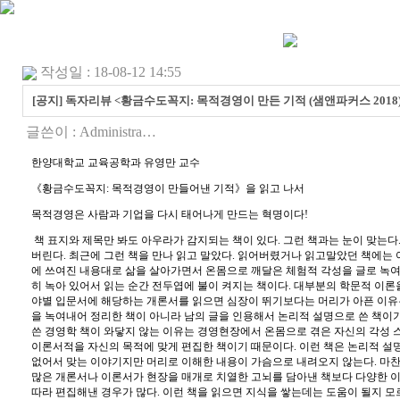
작성일 : 18-08-12 14:55
[공지] 독자리뷰 <황금수도꼭지: 목적경영이 만든 기적 (샘앤파커스 2018)
글쓴이 :
Administra…
한양대학교 교육공학과 유영만 교수
《
황금수도꼭지
:
목적경영이 만들어낸 기적
》
을 읽고 나서
목적경영은 사람과 기업을 다시 태어나게 만드는 혁명이다
!
책 표지와 제목만 봐도 아우라가 감지되는 책이 있다
.
그런 책과는 눈이 맞는다
버린다
.
최근에 그런 책을 만나 읽고 말았다
.
읽어버렸거나 읽고말았던 책에는 
에 쓰여진 내용대로 삶을 살아가면서 온몸으로 깨달은 체험적 각성을 글로 녹여
히 녹아 있어서 읽는 순간 전두엽에 불이 켜지는 책이다
.
대부분의 학문적 이론
야별 입문서에 해당하는 개론서를 읽으면 심장이 뛰기보다는 머리가 아픈 이유
을 녹여내어 정리한 책이 아니라 남의 글을 인용해서 논리적 설명으로 쓴 책이
쓴 경영학 책이 와닿지 않는 이유는 경영현장에서 온몸으로 겪은 자신의 각성 
이론서적을 자신의 목적에 맞게 편집한 책이기 때문이다
.
이런 책은 논리적 설
없어서 맞는 이야기지만 머리로 이해한 내용이 가슴으로 내려오지 않는다
.
마찬
많은 개론서나 이론서가 현장을 매개로 치열한 고뇌를 담아낸 책보다 다양한 
따라 편집해낸 경우가 많다
.
이런 책을 읽으면 지식을 쌓는데는 도움이 될지 모