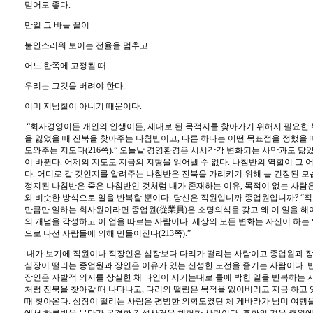
믿어도 좋다
.
만일 그 바늘 끝이
불안스러워 보이는 전율을 멈추고
어느 한쪽에 고정될 때
우리는 그것을 버려야 한다
.
이미 지남철이 아니기 때문이다
.
“
회사경영이든 개인의 인생이든
,
제대로 된 목적지를 찾아가기 위해서 필요한 
을 잃었을 때 진북을 찾아주는 나침반이고
,
다른 하나는 어떤 목표점을 정했을 
도와주는 지도다
(216
쪽
).”
오늘날 경영환경은 시시각각 변화되는 사막과도 닮
이 바뀐다
.
어제의 지도로 지금의 지형을 읽어낼 수 없다
.
나침반의 역할이 그 
다
.
어디로 갈 것인지를 알려주는 나침반은 진북을 가리키기 위해 늘 긴장된 모
정지된 나침반은 죽은 나침반인 것처럼 내가 존재하는 이유
,
목적이 없는 사람
와 비슷한 방식으로 일을 반복할 뿐이다
.
당신은 직원입니까 종업원입니까
? “
직
만큼만 일하는 회사원이라면 종업원
(
從業員
)
은 소명의식을 갖고 왜 이 일을 
의 개념을 각성하고 이 업을 따르는 사람이다
.
세상의 모든 변화는 자신이 하는
으로 나선 사람들에 의해 만들어진다
(213
쪽
).”
내가 보기에 직원이나 직장인은 심장보다 다리가 떨리는 사람이고 종업원과 
심장이 떨리는 종업원과 장인은 이유가 있는 신성한 도전을 즐기는 사람이다
.
장인은 자발적 의지를 상실한 채 타인이 시키는대로 틀에 박힌 일을 반복하는
처럼 진북을 찾아갈 때 나타나고
,
다리의 떨림은 목적을 잃어버리고 지금 하고 
때 찾아온다
.
심장이 떨리는 사람은 평범한 의학도였던 체 게바라가 남미 여행을