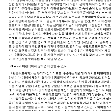
자기 입장이 뚜렷한 사람은 절충노선을 택하지 않는다
.
마치 물과 기름은 성질이
정한 철학과 세계관을 지칭하는 패러다임 역시 타협의 문제가 아니라 선택의 
경영학이 주장하는 많은 주장의 이면을 들여다보면서 그 속에 숨어 있는 가정
위한 비판이 아니라 기존 경영전략이 갖고 있는 근본적인 문제점을 뿌리부터 
경영이나
KPI
중심 전통경영학의 기본 가정을 송두리째 흔들어버린 충격적 교과
전과 사명에서 논리적으로 도출된
KPI
가 부서나 할당되는 순간
,
회사의 비전이
오로지
KPI
달성에만 혈안이 되는 심각한 역기능이 나타난다
.
비전달성의 지표
과 사명을 죽이는 방식으로 반드시 달성
(200
쪽
)”
되는 순간
, KPI
는 회사의 비전
고 비판한다
.
한편 회사의 전략에 따라 일을 잘하면 이에 상응하는 보상을 제
문제점 투성이라고 비판한다
.
전략적으로 인사가 관리될수록 구성원은 주인이 
지를 근간으로 성과를 평가해 보상을 해준다
.
전략적 인적자원 관리가 될수록 
로 취급되어 점차 주인행세를 하거나 주인으로 연기하는 사람으로 전락된다
.
그
지라고 요구하는 것은 앞뒤가 안 맞는 모순이 아닐 수 없다
.
진통을 겪어야 새로
다
.
《
황금수도꼭지
》
는 비록 지금은 아픈 비판이지만 진북을 찾아 떠나는 경
이 무엇인지를 보여주는 책이 아닐 수 없다
.
④
Critical:
비판적이지 않으면 비상할 수 없다
《
황금수도꼭지
》
는 우리가 상식적으로 사용하는 개념에 대해서도 비판적인
양념이다
.
개념에 체험적 열정이나 통찰력이 추가되지 않으면 관념으로 전락할
비교하고 분석해서 기존 개념이나 입장이 모호성이나 한계를 지적하고 대안을
오는 개념적 구분에 대한 명료한 구분은 모호했던 생각을 분명하게 정리해주는
에 끼었던 성에가 녹아 없어지면서 바깥 세상이 분명하게 보이는 느낌이다
.
예를
on)
의 차이를 다음과 같이 구분하고 있다
. “
소명이 목적으로부터 부름을 받아 
가슴 떨림을 느끼는 상태라면
,
사명은 아직 실현되지 못한 목적을 현실에서 실
쪽
).”
결국 소명이 사명으로 전환되는 과정은 심장 떨림을 거쳐 신성한 이유가 
는 과정이 필요함을 일러주고 있다
.
또한 어렴풋하게 알고 있지만 그 차이를 오