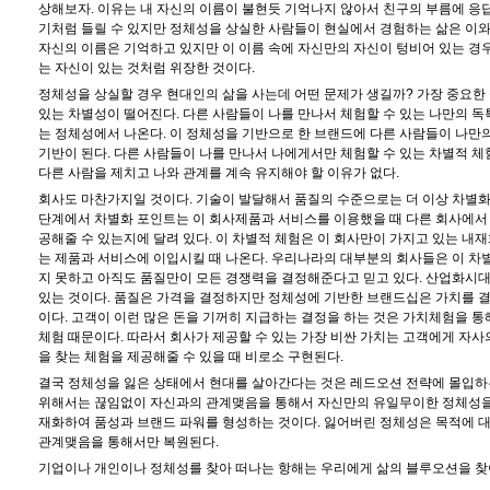
상해보자. 이유는 내 자신의 이름이 불현듯 기억나지 않아서 친구의 부름에 응답
기처럼 들릴 수 있지만 정체성을 상실한 사람들이 현실에서 경험하는 삶은 이와 
자신의 이름은 기억하고 있지만 이 이름 속에 자신만의 자신이 텅비어 있는 경
는 자신이 있는 것처럼 위장한 것이다.
정체성을 상실할 경우 현대인의 삶을 사는데 어떤 문제가 생길까? 가장 중요한
있는 차별성이 떨어진다. 다른 사람들이 나를 만나서 체험할 수 있는 나만의 독
는 정체성에서 나온다. 이 정체성을 기반으로 한 브랜드에 다른 사람들이 나만의
기반이 된다. 다른 사람들이 나를 만나서 나에게서만 체험할 수 있는 차별적 체
다른 사람을 제치고 나와 관계를 계속 유지해야 할 이유가 없다.
회사도 마찬가지일 것이다. 기술이 발달해서 품질의 수준으로는 더 이상 차별화
단계에서 차별화 포인트는 이 회사제품과 서비스를 이용했을 때 다른 회사에서 
공해줄 수 있는지에 달려 있다. 이 차별적 체험은 이 회사만이 가지고 있는 내
는 제품과 서비스에 이입시킬 때 나온다. 우리나라의 대부분의 회사들은 이 차
지 못하고 아직도 품질만이 모든 경쟁력을 결정해준다고 믿고 있다. 산업화시
있는 것이다. 품질은 가격을 결정하지만 정체성에 기반한 브랜드십은 가치를 결
이다. 고객이 이런 많은 돈을 기꺼히 지급하는 결정을 하는 것은 가치체험을 
체험 때문이다. 따라서 회사가 제공할 수 있는 가장 비싼 가치는 고객에게 자사
을 찾는 체험을 제공해줄 수 있을 때 비로소 구현된다.
결국 정체성을 잃은 상태에서 현대를 살아간다는 것은 레드오션 전략에 몰입하
위해서는 끊임없이 자신과의 관계맺음을 통해서 자신만의 유일무이한 정체성을
재화하여 품성과 브랜드 파워를 형성하는 것이다. 잃어버린 정체성은 목적에 
관계맺음을 통해서만 복원된다.
기업이나 개인이나 정체성를 찾아 떠나는 항해는 우리에게 삶의 블루오션을 찾