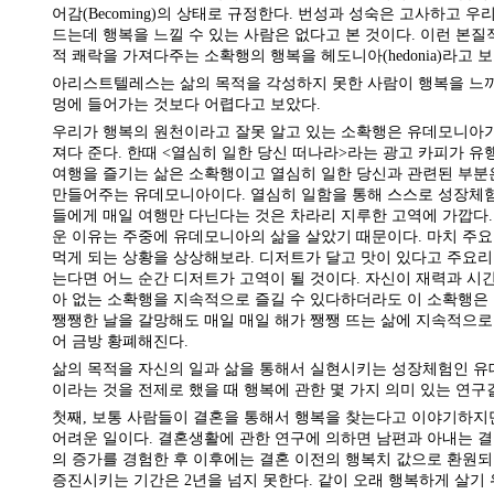
어감(Becoming)의 상태로 규정한다. 번성과 성숙은 고사하고 
드는데 행복을 느낄 수 있는 사람은 없다고 본 것이다. 이런 본
적 쾌락을 가져다주는 소확행의 행복을 헤도니아(hedonia)라고 보
아리스트텔레스는 삶의 목적을 각성하지 못한 사람이 행복을 느
멍에 들어가는 것보다 어렵다고 보았다.
우리가 행복의 원천이라고 잘못 알고 있는 소확행은 유데모니아
져다 준다. 한때 <열심히 일한 당신 떠나라>라는 광고 카피가 유
여행을 즐기는 삶은 소확행이고 열심히 일한 당신과 관련된 부분
만들어주는 유데모니아이다. 열심히 일함을 통해 스스로 성장체
들에게 매일 여행만 다닌다는 것은 차라리 지루한 고역에 가깝다
운 이유는 주중에 유데모니아의 삶을 살았기 때문이다. 마치 주
먹게 되는 상황을 상상해보라. 디저트가 달고 맛이 있다고 주요리
는다면 어느 순간 디저트가 고역이 될 것이다. 자신이 재력과 
아 없는 소확행을 지속적으로 즐길 수 있다하더라도 이 소확행은 
쨍쨍한 날을 갈망해도 매일 매일 해가 쨍쨍 뜨는 삶에 지속적으로
어 금방 황폐해진다.
삶의 목적을 자신의 일과 삶을 통해서 실현시키는 성장체험인 
이라는 것을 전제로 했을 때 행복에 관한 몇 가지 의미 있는 연구
첫째, 보통 사람들이 결혼을 통해서 행복을 찾는다고 이야기하지
어려운 일이다. 결혼생활에 관한 연구에 의하면 남편과 아내는 결
의 증가를 경험한 후 이후에는 결혼 이전의 행복치 값으로 환원되
증진시키는 기간은 2년을 넘지 못한다. 같이 오래 행복하게 살기