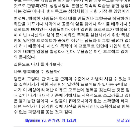
주로 추구하는 사람들은 뭔가를 이루기 위한 성취목표를 추구하
것으로 판명되었다. 성장체험의 본질은 지속적 학습을 통한 성장
나는 것은 아니다. 회피목표는 성장체험에 대한 가장 큰 암덩어리
여섯째, 행복한 사람들은 항상 배를 만들거나 교향곡을 작곡하
화단을 가꾸거나 사막에서 공룡의 알을 찾거나 악기를 배우거나 
로젝트에 빠져있는 사람들이다. 이런 일인칭 프로젝트가 행복을 
이 아닌 <자신의> 삶의 존재이유인 목적을 실현시키기 위한 핵
만의 일인칭 프로젝트가 중요한 이유는 남들과 비교할 필요가 없
게 하기 때문이다. 자신의 목적이 이 프로젝트 면면에 개입해 면
에게 내재한 열정을 활성화시킨다. 우울증은 이런 프로젝트 없이
의 문제였다.
질문으로 다시 돌아가보자.
나도 행복해질 수 있을까?
당연히 그렇다. 단 자신을 존재의 수준에서 차별화 시킬 수 있는
을 실현시키기 위한 자신만의 일인칭 프로젝트가 있다는 유데모
내가 이 세상에 태어난 이유도 모르는데 행복을 찾는다는 것은 밑
내 삶이 나의 내재적 기준에 의해서도 지속적으로 쪼그라들고 있
은 불가능한 일이다. 사람들이 유데모니아가 없는 소확행에 빠져
되면 무언가 더 심각한 것에 자신을 중독시킨다. 소확생으로 행복
수 없는 파랑새를 쫓는 것과 같다.
123
Hyunsim Yu, 손가연, 외 121명
댓글 2