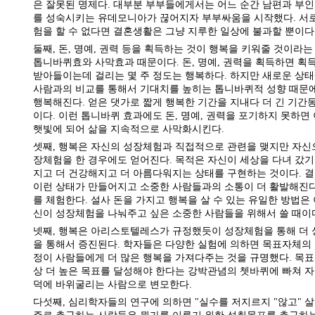
은 잘못된 명제다. 대부분 부부들에게서는 어느 순간 남편과 부
를 성숙시키는 유데모니아가 끊어지자 부부싸움을 시작했다. 서
험을 할 수 없다면 결혼생활은 그냥 지루한 일상에 불과할 뿐이다
둘째, 돈, 명예, 권력 등을 획득하는 것이 행복을 키워줄 것이라는
톱니바퀴효와 사막효과 때문이다. 돈, 명예, 권력을 획득하면 획
받아들이는데 걸리는 몇 주 정도는 행복하다. 하지만 새로운 상태
사람과의 비교를 통해서 기대치를 높히는 톱니바퀴적 성향 때문에
행복해진다. 얻은 댓가로 짧게 행복한 기간을 지내다 더 긴 기간
이다. 이런 톱니바퀴 효과에도 돈, 명예, 권력을 포기하지 못하면
햇빛에 되어 삶을 지속적으로 사막화시킨다.
셋째, 행복은 자신의 성장체험과 직접적으로 관련을 맺지만 자신
장체험을 한 경우에도 얻어진다. 목적은 자신이 세상을 다녀 갔기
지고 더 건강해지고 더 아름다워지는 상태를 구현하는 것이다. 
이런 상태가 만들어지고 소중한 사람들과의 소통이 더 활발해진
를 체험한다. 설사 돈을 가지고 행복을 살 수 있는 유일한 방법은
신이 성장체험을 나눠주고 싶은 소중한 사람들을 위해서 쓸 때이
넷째, 행복은 아리스토텔레스가 규정했듯이 성장체험을 통해 더
을 통해서 증진된다. 학자들은 다양한 실험에 의하면 목표자체의
정이 사람들에게 더 많은 행복을 가져다주는 것을 규명했다. 목
상 더 높은 목표를 달성해야 한다는 강박관념의 쳇바퀴에 빠쳐 
덕에 바위굴리는 사람으로 변모한다.
다섯째, 심리학자들의 연구에 의하면 "실수를 저지르지 "않고" 살