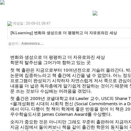
작성일 : 20-09-01 08:47
[N.Learning] 변화와 생성으로 더 평평하고 더 자유로와진 세상
글쓴이 :
Administra…
변화와 생성으로 더 평평하고 더 자유로와진 세상
학문적 탈주선을 그어가며 향하고 있는 곳
첫 책 출판은 지금으로부터 10여년전으로 거슬러 올라간다. 박
논문에 집중하느라고 책 출간에 시간을 낼 수 없었다. 어느 정도
프로그램이 완성되기 시작하자 자연스럽게 저서 쪽으로 관심이 
내용을 더 넓은 독자층에게 알기쉽게 전달하는 것이기 때문에 
문 쓰는 것보다 수십배는 어려움을 겪었다. 
첫 출간은 2009년 코넬대학교 Ed Lawler 교수, USC의 Shane
<몰개성화된 시대의 사회적 헌신 (Social Commitments in a Depe
에서 이다. 다행이 첫 책이 학계에 좋은 반응을 얻어 이 책은 2
우수학술도서로 James Coleman Award를 수상했다. 
숫자가 중요한 것은 아니지만 그래도 꾸준히 출판하여 지금까지 
지금 시점에서 돌이켜보니 책을 같이 출간한 학문의 동지들의 