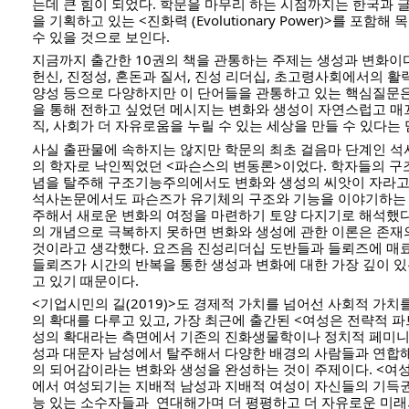
는데 큰 힘이 되었다. 학문을 마무리 하는 시점까지는 한국과
을 기획하고 있는 <진화력 (Evolutionary Power)>를 포함해
수 있을 것으로 보인다. 
지금까지 출간한 10권의 책을 관통하는 주제는 생성과 변화이다.
헌신, 진정성, 혼돈과 질서, 진성 리더십, 초고령사회에서의 활력
양성 등으로 다양하지만 이 단어들을 관통하고 있는 핵심질문은
을 통해 전하고 싶었던 메시지는 변화와 생성이 자연스럽고 매
직, 사회가 더 자유로움을 누릴 수 있는 세상을 만들 수 있다는
사실 출판물에 속하지는 않지만 학문의 최초 걸음마 단계인 
의 학자로 낙인찍었던 <파슨스의 변동론>이었다. 학자들의 
념을 탈주해 구조기능주의에서도 변화와 생성의 씨앗이 자라고 
석사논문에서도 파슨즈가 유기체의 구조와 기능을 이야기하는
주해서 새로운 변화의 여정을 마련하기 토양 다지기로 해석했다
의 개념으로 극복하지 못하면 변화와 생성에 관한 이론은 존재의
것이라고 생각했다. 요즈음 진성리더십 도반들과 들뢰즈에 매료
들뢰즈가 시간의 반복을 통한 생성과 변화에 대한 가장 깊이 
고 있기 때문이다. 
<기업시민의 길(2019)>도 경제적 가치를 넘어선 사회적 가
의 확대를 다루고 있고, 가장 최근에 출간된 <여성은 전략적 파트
성의 확대라는 측면에서 기존의 진화생물학이나 정치적 페미니
성과 대문자 남성에서 탈주해서 다양한 배경의 사람들과 연합
의 되어감이라는 변화와 생성을 완성하는 것이 주제이다. <여
에서 여성되기는 지배적 남성과 지배적 여성이 자신들의 기득
능 있는 소수자들과  연대해가며 더 평평하고 더 자유로운 미래