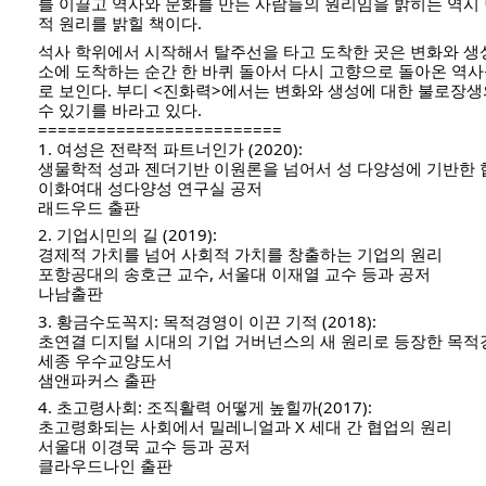
를 이끌고 역사와 문화를 만든 사람들의 원리임을 밝히는 역시
적 원리를 밝힐 책이다. 
석사 학위에서 시작해서 탈주선을 타고 도착한 곳은 변화와 생
소에 도착하는 순간 한 바퀴 돌아서 다시 고향으로 돌아온 역사
로 보인다. 부디 <진화력>에서는 변화와 생성에 대한 불로장생
수 있기를 바라고 있다.  
=========================
1. 여성은 전략적 파트너인가 (2020):
생물학적 성과 젠더기반 이원론을 넘어서 성 다양성에 기반한 
이화여대 성다양성 연구실 공저
래드우드 출판
2. 기업시민의 길 (2019):
경제적 가치를 넘어 사회적 가치를 창출하는 기업의 원리
포항공대의 송호근 교수, 서울대 이재열 교수 등과 공저
나남출판
3. 황금수도꼭지: 목적경영이 이끈 기적 (2018):
초연결 디지털 시대의 기업 거버넌스의 새 원리로 등장한 목적
세종 우수교양도서
샘앤파커스 출판 
4. 초고령사회: 조직활력 어떻게 높힐까(2017):
초고령화되는 사회에서 밀레니얼과 X 세대 간 협업의 원리
서울대 이경묵 교수 등과 공저
클라우드나인 출판