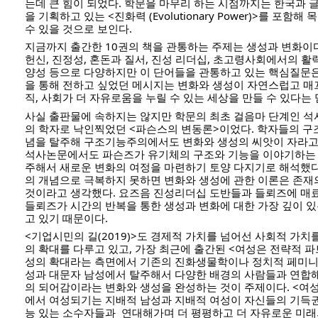
는데 큰 힘이 되었다. 학문을 마무리 하는 시점까지는 한국과
을 기획하고 있는 <진화력 (Evolutionary Power)>를 포함해
수 있을 것으로 보인다. 
지금까지 출간한 10권의 책을 관통하는 주제는 생성과 변화이다.
헌신, 진정성, 혼돈과 질서, 진성 리더십, 초고령사회에서의 활력
양성 등으로 다양하지만 이 단어들을 관통하고 있는 핵심질문은
을 통해 전하고 싶었던 메시지는 변화와 생성이 자연스럽고 매
직, 사회가 더 자유로움을 누릴 수 있는 세상을 만들 수 있다는
사실 출판물에 속하지는 않지만 학문의 최초 걸음마 단계인 
의 학자로 낙인찍었던 <파슨스의 변동론>이었다. 학자들의 
념을 탈주해 구조기능주의에서도 변화와 생성의 씨앗이 자라고 
석사논문에서도 파슨즈가 유기체의 구조와 기능을 이야기하는
주해서 새로운 변화의 여정을 마련하기 토양 다지기로 해석했다
의 개념으로 극복하지 못하면 변화와 생성에 관한 이론은 존재의
것이라고 생각했다. 요즈음 진성리더십 도반들과 들뢰즈에 매료
들뢰즈가 시간의 반복을 통한 생성과 변화에 대한 가장 깊이 
고 있기 때문이다. 
<기업시민의 길(2019)>도 경제적 가치를 넘어선 사회적 가
의 확대를 다루고 있고, 가장 최근에 출간된 <여성은 전략적 파트
성의 확대라는 측면에서 기존의 진화생물학이나 정치적 페미니
성과 대문자 남성에서 탈주해서 다양한 배경의 사람들과 연합
의 되어감이라는 변화와 생성을 완성하는 것이 주제이다. <여
에서 여성되기는 지배적 남성과 지배적 여성이 자신들의 기득
능 있는 소수자들과  연대해가며 더 평평하고 더 자유로운 미래