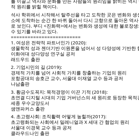
를 이끌고 역사와 문화를 만든 사람들의 원리임을 밝히는 역시
적 원리를 밝힐 책이다. 
석사 학위에서 시작해서 탈주선을 타고 도착한 곳은 변화와 생
소에 도착하는 순간 한 바퀴 돌아서 다시 고향으로 돌아온 역사
로 보인다. 부디 <진화력>에서는 변화와 생성에 대한 불로장생
수 있기를 바라고 있다.  
=========================
1. 여성은 전략적 파트너인가 (2020):
생물학적 성과 젠더기반 이원론을 넘어서 성 다양성에 기반한 
이화여대 성다양성 연구실 공저
래드우드 출판
2. 기업시민의 길 (2019):
경제적 가치를 넘어 사회적 가치를 창출하는 기업의 원리
포항공대의 송호근 교수, 서울대 이재열 교수 등과 공저
나남출판
3. 황금수도꼭지: 목적경영이 이끈 기적 (2018):
초연결 디지털 시대의 기업 거버넌스의 새 원리로 등장한 목적
세종 우수교양도서
샘앤파커스 출판 
4. 초고령사회: 조직활력 어떻게 높힐까(2017):
초고령화되는 사회에서 밀레니얼과 X 세대 간 협업의 원리
서울대 이경묵 교수 등과 공저
클라우드나인 출판