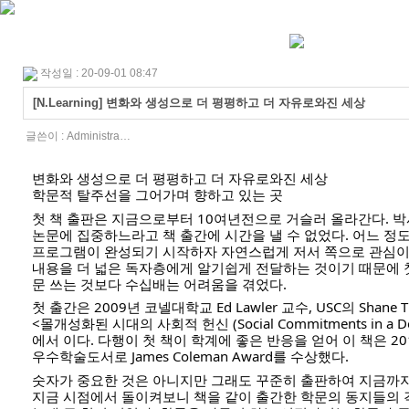
작성일 : 20-09-01 08:47
[N.Learning] 변화와 생성으로 더 평평하고 더 자유로와진 세상
글쓴이 :
Administra…
변화와 생성으로 더 평평하고 더 자유로와진 세상
학문적 탈주선을 그어가며 향하고 있는 곳
첫 책 출판은 지금으로부터 10여년전으로 거슬러 올라간다. 박
논문에 집중하느라고 책 출간에 시간을 낼 수 없었다. 어느 정도
프로그램이 완성되기 시작하자 자연스럽게 저서 쪽으로 관심이 
내용을 더 넓은 독자층에게 알기쉽게 전달하는 것이기 때문에 
문 쓰는 것보다 수십배는 어려움을 겪었다. 
첫 출간은 2009년 코넬대학교 Ed Lawler 교수, USC의 Shane
<몰개성화된 시대의 사회적 헌신 (Social Commitments in a Depe
에서 이다. 다행이 첫 책이 학계에 좋은 반응을 얻어 이 책은 2
우수학술도서로 James Coleman Award를 수상했다. 
숫자가 중요한 것은 아니지만 그래도 꾸준히 출판하여 지금까지 
지금 시점에서 돌이켜보니 책을 같이 출간한 학문의 동지들의 