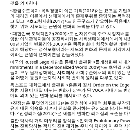
것을 의미한다.
<황금수도꼭지: 목적경영이 이끈 기적(2018)>는 요즈음 기
의 대리인 이론에서 생태계에서의 존재우위를 증명하는 목적경
고 있고, <초고령사회(2017)>도 인구구조가 강요하는 죽음에
찾기 위해 시도되는 근원적 변화의 노력을 다루고 있다.
<대한민국 도덕적인가(2009)>도 신자유주의 주주 시장지배를
양한 이해관계자들이 공진화시키는 사회생태계에서에서의 새로운
00년기업의 변화경영(2009)>은 행동변화에 치중해왔던 레빈
리에 해당하는 정신모형이라는 지도의 변화의 문제의 시각에
이라는 근원적 변화이론을 만들어냈다. 
미국의 Russell Sage 재단을 통해서 출판한 <몰개성화된 시대의 
mmitments in a Depersonalized World 2009)>도 
들이 모두 몰개성화하는 사회에서 사회수준에서의 의미 있는 
을 어떻게 동원하는지의 사회적 변화의 원리를 다루고 있다. 
옥스포드 대학교에서 출판된 <혼돈과 질서 Order on the Edge o
처럼 지형이 매일 바뀌는 변화가 상수가 된 VUCA 시대에도 
더의 의미 있는 변화 원리를 제시하고 있다. 
<진정성은 무엇인가(2012)>는 진정성이 시대적 화두로 부각
유에 대한 약속을 지켜서 진실을 증거하는 유산으로 남기는 변
다. <진성리더십(2015)>은 새롭게 변화한 리더십의 표준을 다루
출판 역사의 거의 마무리를 장식할 <진화력 Evolutionary Po
하는 진화당하는 객체와 진화해가는 주체의 차이와 이 주객 차