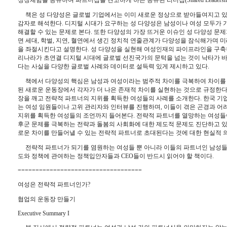
책은 성 다양성은 글로벌 기업에서는 이미 새로운 정상으로 받아들여지고 있
감자로 해석한다
. 
디지털 시대가 요구하는 성 다양성은 남성이나 여성 모두가 
해결할 수 있는 문제로 본다
. 
또한 다양성의 가장 뜨거운 이슈인 성 다양성 문
면 세대
, 
학벌
, 
지연
, 
혈연에서 생긴 정치적 연줄관계가 다양성을 잠식해가며 미
을 좌절시킨다고 설명한다
. 
성 다양성을 실현해 여성인재의 파이프라인을 구축
리나라가 초연결 디지털 시대에 글로벌 선진국가의 문턱을 넘는 것이 낙타가 
다는 사실을 다양한 글로벌 사례와 데이터로 설득력 있게 제시하고 있다
. 
책에서 다양성의 핵심은 남성과 여성이라는 범주적 차이를 극복하여 차이를
된 새로운 운동장에서 각자가 더 나은 존재적 차이를 실현하는 것으로 규정한
장을 깨고 전략적 파트너의 지위를 획득한 여성들의 사례를 소개한다
. 
한국 기
는 여성 임원들이나 고위 관리자와 인터뷰를 진행하며
, 
이들이 겪은 곤경과 어
지위를 획득한 여성들의 조언까지 들어본다
. 
전략적 파트너를 열망하는 여성들이
후군 문제를 극복하는 전략과 돌봄의 사회화에 대한 제도적 문제도 진단하고 
로운 차이를 만들어낼 수 있는 전략적 파트너로 초대된다는 것에 대한 현실적
전략적 파트너가 되기를 염원하는 여성들 뿐 아니라 이들의 파트너인 남성
도와 정책에 관여하는 정책입안자들과 
CEO
들이 반드시 읽어야 할 책이다
.
===================================
여성은 전략적 파트너인가
?
협업의 운동장 만들기 
Executive Summary I