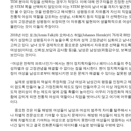
TEM 
분야의 직업을 선택하는 경우가 적었다
. 
이에 대해 연구자들은 진정한 선
은 
STEM 
쪽을 선택하지 않았으며 이는 
STEM 
분야의 남녀 비율 격차가 발견된
만 볼 수 없다는 것을 반증한다고 해석했다
. 
성평등으로 자유롭게 자신의 직업을
전통적 여성의 역할을 강조하는 선생님
, 
사회복지 등의 직업을 더 선택한다는 
성의 고정관념은 성평등이 보장되면 더 자유롭게 발현되어 생물학적으로 여성에
몰린다는 것이 이들의 주장이다
.
2018
년 아민 포크
(Armin Falk)
와 요하네스 허밀
(Johannes Hermle)
이 
76
개국 
80
만
제가 성장하고 성평등지수가 높을수록 오히려 성적 고정관념이 심화되고 남녀
고하고 있다
. 
남녀 모두 경제적으로 풍요로운 상태에서 자유로운 선택을 하도록 
여성성
(
이타성
, 
신뢰성
,
보답과 감사함 등
)
을
, 
남성은 남성성
(
위험감수성
, 
보복성
보인다는 것이다
.
<
여성은 전략적 파트너인가
>
에서는 젠더 정치학자들이나 페미니스트들의 주장
성차별과 성 고정관념을 해결할 수 없다는 점을 제시한다
. 
젠더 정치학자들의 성
정이 여성을 남성으로부터 해방시키면 모든 문제가 해결될 수 있다는 잘못된 
실제로 성평등의 역설의 주장처럼 그냥 여성과 남성간의 평등을 인정하고 제
이 없도록 만들어 놓고 가정친화적 제도도 많이 만들어주고 더 이상 개입하지 
도적 편리성이 주는 제도의 덫에 갇힐 확률이 높아진다
. 
아무리 가정친화적 제도
함에 갇히게 되면 전통적 여성의 역할이나 직업을 벗어나지 않고 여기에 머무
이다
. 
중요한 것은 이들 해방된 여성들이 남성과 여성의 범주적 차이를 탈주해서 
나 차별적 전문성으로 기여할 수 있는지 문제이다
. 
해방된 여성들이 제도적 편리
위해 차별적으로 기여하는 여성으로 성장하지 못한다면 여성들이 염원하는 사회
너간 일이 되고 결국 진화론자들이 데이터를 사실로 받아들일 수밖에 없다
. 