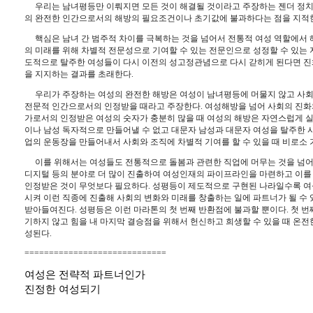
우리는 남녀평등만 이뤄지면 모든 것이 해결될 것이라고 주장하는 젠더 정
의 완전한 인간으로서의 해방의 필요조건이나 초기값에 불과하다는 점을 지적
핵심은 남녀 간 범주적 차이를 극복하는 것을 넘어서 전통적 여성 역할에서 
의 미래를 위해 차별적 전문성으로 기여할 수 있는 전문인으로 성정할 수 있는
도적으로 탈주한 여성들이 다시 이전의 성고정관념으로 다시 갇히게 된다면 
을 지지하는 결과를 초래한다
. 
우리가 주장하는 여성의 완전한 해방은 여성이 남녀평등에 머물지 않고 사회
전문적 인간으로서의 인정받을 때라고 주장한다
. 
여성해방을 넘어 사회의 진화
가로서의 인정받은 여성의 숫자가 충분히 많을 때 여성의 해방은 자연스럽게 
이나 남성 독자적으로 만들어낼 수 없고 대문자 남성과 대문자 여성을 탈주한 사
업의 운동장을 만들어내서 사회와 조직에 차별적 기여를 할 수 있을 때 비로소
이를 위해서는 여성들도 전통적으로 돌봄과 관련한 직업에 머무는 것을 넘어
디지털 등의 분야로 더 많이 진출하여 여성인재의 파이프라인을 마련하고 이를 
인정받은 것이 무엇보다 필요하다
. 
성평등이 제도적으로 구현된 나라일수록 여
시켜 이런 직종에 진출해 사회의 변화와 미래를 창출하는 일에 파트너가 될 수 
받아들여진다
. 
성평등은 이런 마라톤의 첫 번째 반환점에 불과할 뿐이다
. 
첫 번
기하지 않고 힘을 내 마지막 결승점을 위해서 헌신하고 희생할 수 있을 때 온
성된다
.
=============================
여성은 전략적 파트너인가
진정한 여성되기