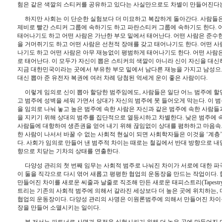
험은 같은 색깔의 스티커를 공유하고 있다는 사실만으로도 차별이 만들어진다
하지만 사회는 이 단순한 실험보다 더 미묘하고 복잡하게 돌아간다
. 
사람들은
제비로 빨간 스티커 그룹에 속하기도 하고 파란스티커 그룹에 속하기도 한다
. 
태어나기도 하고 어떤 사람은 가난한 부모 밑에서 태어난다
. 
어떤 사람은 준수
을 거머쥐기도 하고 어떤 사람은 선천적 장애를 갖고 태어나기도 한다
. 
어떤 사
나기도 하고 어떤 사람은 아무 재능없이 평범하게 태어나기도 한다
. 
어떤 사람
로 태어난다
. 
이 모두가 자신이 뽑은 스티커의 색깔이 아니라 신이 자신을 대신
지금 대한민국이라는 곳에서 부유한 부모 밑에서 남다른 재능을 가지고 남성
대신 뽑아 준 유전자 복권에 여러 차례 당첨된 억세게 운이 좋은 사람이다
.
이렇게 임의로 신이 뽑아 할당한 범주임에도
, 
사람들은 일단 어느 범주에 할
고 범주에 성벽을 세워 가면서 상대가 자신의 범주에 못 들어오게 막는다
. 
이 
을 임의로 나눠 놓고 높은 범주에 속한 사람은 자신과 같은 범주에 속한 사람들
을 지키기 위해 상대의 범주를 집단적으로 열등시하고 차별한다
. 
낮은 범주에 
사람들에 대항하여 생존권을 얻어 내기 위해 끊임없이 상대를 폄하하고 마음
한 사람이 나서서 바꿀 수 없는 사회적 현실이 되면 사회학자들은 이것을 
‘
계층
’
다
. 
사회가 임의로 만들어 낸 범주적 차이는 때로는 철길에서 반대 방향으로 내
향으로 치닫는 기차의 상태를 연출한다
.
다양성 관리의 첫 번째 임무는 사회적 범주로 나눠진 차이가 서로에 대한 
이 둘을 직각으로 다시 엮어 새롭고 평평한 협업의 운동장을 만드는 작업이다
. 
만들어진 차이를 새로운 씨줄과 날줄로 직조해 만든 새로운 태피스트리
(Tapestr
트리는 기존의 사회적 범주에 의해서 갈라진 세상보다 더 높은 곳에 위치하는
, 
협업의 운동장이다
. 
다양성 관리의 사명은 이원론범주에 의해서 만들어진 차이를
장을 만들어 소멸시키는 일이다
. 
본 저서는 파트너로 사명과 목적을 실현시키기 위해 더 높은 곳에 만들어진 