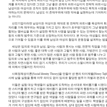
본 저서에서 전략적 파트너는 여성과 남성 간의 파트너십을 의미하지는 않
계를 유지하고 있다면 그것은 그냥 좋은 관계의 파트너십이지 전략적 파트너십
남성이든 여성이든 조직이 정한 공동의 존재우위에 대한 약속인 목적과 사명을
여하는지의 문제이다
. 
남성도 이 존재우위에 대한 약속을 실현하는데 기여하지
는 아니다
. 
선진기업이라면 남성이든 여성이든 제대로 된 전략적 파트너를 육성하여 회
자리를 가득 채우려는 욕망을 가지고 있다
. 
회사가 초우량기업인지 그냥 평범한
함되는 맴버십을 회사가 설정한 목적과 사명을 달성할 수 있는 인재에서 찾는지
등의 사회적 범주의 기준으로 선정하는지의 차이이다
. 
본 저서는 여성들도 유
으로 기여할 수 있음과 이를 위해 남성과 여성의 협업의 운동장을 설계하는 법
세상은 임의로 여성과 남성
, 
잘사는 사람과 못사는 사람
, 
전문적 직업을 가진
은 사람과 낮은 사람
, 
좋은 대학 나온 사람과 그렇지 못한 사람
, 
가방끈이 긴 사
람과 그렇지 못한 사람
, 
나이가 많은 사람과 젊은 사람 등등으로 범주를 나누고
임의로 나눠 놓은 이원론적 범주를 받아들이고 범주의 한쪽에 할당되는 것마저 
편견은 자연스럽게 자리 잡기 시작한다
. 
우리가 나서서 소멸시켜야 할 차이는 
에 의해서 만들어진 차이이다
.
사회정체성이론
(Social Identity Theory)
을 만들어 낸 핸리 타이제펠
(Henry Tajf
사에 남을 실험을 통해 아무 의미도 없이 임의로 할당된 범주가 차별과 편견의
이들은 실험 대상 학생들이 실험실에 도착하는 순서대로 제비뽑기를 시켰다
란 스티커를 뽑게 하고 이들이 제비뽑기 결과에 따라 어떻게 행동하는지 관찰
도 아닌데 빨간 스티커를 받은 학생들은 빨간 스티커끼리 파란 스티커를 받은 
앉았다
. 
다음으로 연구팀은 같은 색깔을 가진 사람들을 모아서 과제를 시키고 
대 집단의 구성원과 자기 집단의 구성원에게 배분하는 일을 시켰다
. 
학생들은 
겨 가며 자기 집단에 속한 사람에게는 유리하게
, 
상대 집단에 속한 사람에게는