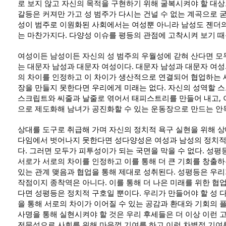
로 보지 않고 자신의 목적을 구현하기 위해 굴복시켜야 할 대상으
갈등은 커져만 가고 성 범주가 다시는 건널 수 없는 계곡으로 굳
성이 범주로 이원화된 사회에서는 여성뿐 아니라 남성도 젠더의
는 마찬가지다. 다양성 이슈를 평등의 관점에 고착시켜 보기 때
여성이든 남성이든 자신의 성 범주의 우월성에 갇혀 산다면 모두
는 대문자 남성과 대문자 여성이다. 대문자 남성과 대문자 여
의 차이를 인정하고 이 차이가 생산적으로 연결되어 협업하는 
장을 만들지 못한다면 우리에게 미래는 없다. 자신의 성역할 스
스크립트와 씨줄과 날줄로 엮어서 태피스트리를 만들어 내고, 
으로 제도화해 남녀가 공진화할 수 있는 운동장으로 만드는 안
상대를 도구로 취급해 가며 자신의 정치적 욕구 실현을 위해 
다임에서 벗어나지 못한다면 성다양성은 여성과 남성의 정치적
다. 그러면 모두가 피투성이가 되는 국면을 막을 수 없다. 성평
서로가 서로의 차이를 인정하고 이를 통해 더 큰 기회를 창출하는
있는 관계 맺음과 협업을 통해 제대로 성취된다. 성평등은 우리
작점이지 종착역은 아니다. 이를 통해 더 나은 미래를 위한 협
다면 성평등은 정치적 구호일 뿐이다. 우리가 만들어야 할 성 
을 통해 서로의 차이가 이어질 수 있는 공감과 환대와 기회의 플
사명을 통해 실현시켜야 할 것은 우리 후세들은 더 이상 이런 고
전문성으로 사회를 위해 마음껏 기여를 하고 이런 차별적 기여