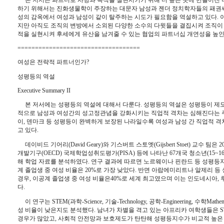
하기 위해서는 진화생물학이 주장하는 대문자 남성과 젠더 정치학자들의 패권
성의 감옥에서 여성과 남성이 같이 탈주하는 시도가 필요함을 역설하고 있다
. 
지만 아직도 조직의 변방에서 소외된 다양한 소수의 다윗들을 결집시켜 조직이 
적을 실현시켜 후세에게 유산을 남겨줄 수 있는 협업의 파트너십 개연성을 높
===================================
여성은 전략적 파트너인가
?
성평등의 역설
Executive Summary II
본 저서에는 성평등의 역설에 대해서 다룬다
. 
성평등의 역설은 성평등이 제
적으로 남성과 여성간의 성고정관념을 강화시키는 직업적 격차는 심해진다는
이
, 
덴마크 등 성평등이 완벽하게 보장된 나라일수록 여성과 남성 간 직업적 
고 있다
. 
데이비드 기어리
(David Geary)
와 기스버트 스토엣
(Gijsbert Stoet) 
교수 팀은 
2
개발기구
(OECD) 
국제학업성취도평가
(PISA) 
등에 나타난 
67
개국 청소년
(15~1
해 학업 자료를 분석하였다
. 
연구 결과에 따르면 노르웨이나 핀란드 등 성평등
계 졸업생 중 여성 비율은 
20%
로 가장 낮았다
. 
반면 아랍에미리트나 알제리 등 
경우
, 
이공계 졸업생 중 여성 비율은
40%
로 세계 최고였으며 이는 인도네시아
, 
다
.
이 연구는 
STEM(
과학
-Science, 
기술
-Technology, 
공학
-Engineering, 
수학
Mathem
성 비율이 낮은지도 분석했다
. 
남녀가 차별을 격고 있는 아프리카 여학생들은 
S
경우가 많았고
, 
사회적 안전망과 보호제도가 탄탄해 성평등지수가 비교적 높은 