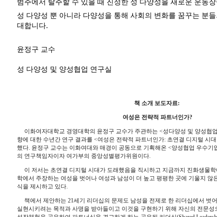
범주에서 탈주할 수 있을 때 진정한 성 다양성을 새로운 운동장
성 다양성 뿐 아니라 다양성을 통해 사회의 변화를 꿈꾸는 분들
대합니다.
윤정구 교수
성 다양성 및 양성협업 연구실
책 소개 보도자료
: 
여성은 전략적 파트너인가
?
이화여자대학교 경영대학의 윤정구 교수가 주관하는 
<
성다양성 및 양성협
향에 대한 수년간 연구 결과를 
<
여성은 전략적 파트너인가
: 
초연결 디지털 시대
했다
. 
윤정구 교수는 이화여대와 매경이 공동으로 기획해온 
<
양성협업 우수기
의 연구책임자이자 여가부의 중앙성별평가위원이다
.
이 저서는 초연결 디지털 시대가 도래했음을 직시하고 지금까지 진화생물학
학에서 주장하는 여성을 벗어나 여성과 남성이 더 높고 평평한 곳에 기울지 않
식을 제시하고 있다
. 
책에서 제안하는 
21
세기 리더십의 문제도 남성을 전제로 한 리더십에서 벗어
실현시키려는 목적과 사명을 받아들이고 이것을 구현하기 위해 자신의 전문성으
성장체험을 공유하여 파트너십을 견고하게 하는 공유된 리더십
(Shared Leadersh