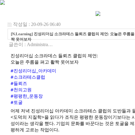
작성일 : 20-09-26 06:40
[N.Learning] 진성리더십 소크라데스 들뢰즈 클럽의 제언: 오늘은 주름을
짝 웃어보자
글쓴이 :
Administra…
진성리더십 소크라데스 들뢰즈 클럽의 제언:
오늘은 주름을 펴고 활짝 웃어보자
#진성리더십_아카데미
#소크라테스클럽
#들뢰즈
#천의고원
#평평한_운동장
#토굴
어제 저녁 진성리더십 아카데미 소크라테스 클럽의 도반들과 들뢰
<도덕의 지질학>을 읽다가 조직은 평평한 운동장이기보다는 사
성이라는 생각을 했다. 기업의 문화를 바꾼다는 것은 토굴을 
평하게 고르는 작업이다.