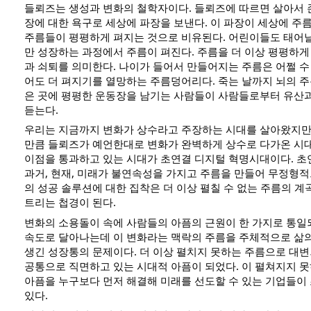
들뢰즈는 생성과 변화의 철학자이다. 들뢰즈에 따르면 살아서 
장에 대한 욕구로 세상에 파장을 보낸다. 이 파장이 세상에 주름
주름들이 평평하게 펴지는 것으로 비유된다. 어린이들도 태어
만 성장하는 과정에서 주름이 펴진다. 주름을 더 이상 평평하게 
과 쇠퇴를 의미한다. 나이가 들어서 만들어지는 주름은 어쩔 수
어도 더 펴지기를 열망하는 주름덩어리다. 죽는 날까지 뇌의 주
은 곳에 평평한 운동장을 남기는 사람들이 사람들로부터 유산과
듣는다.
우리는 지금까지 변화가 상수라고 주장하는 시대를 살아왔지만
만큼 들뢰즈가 예언한대로 변화가 완벽하게 상수로 다가온 시대
이점을 통과하고 있는 시대가 초연결 디지털 혁명시대이다. 초연
과거, 현재, 미래가 불연속성을 가지고 주름을 만들어 무정형
의 성공 솔루션에 대한 집착은 더 이상 펼칠 수 없는 주름의 계
트리는 첩경이 된다.
변화의 소용돌이 속에 사람들의 아픔의 근원이 한 가지로 통일
속도로 달아나는데 이 변화라는 맥락의 주름을 주체적으로 삶의
생긴 성장통의 문제이다. 더 이상 펼치지 못하는 주름으로 대변
공통으로 직면하고 있는 시대적 아픔이 되었다. 이 펼쳐지지 못
아픔을 누구보다 먼저 해결해 미래를 선도할 수 있는 기업들이
있다. 