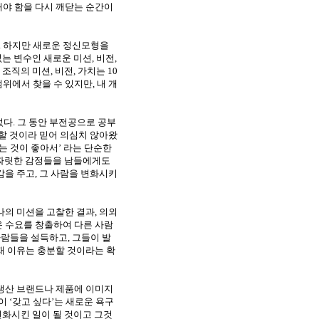
야 함을 다시 깨닫는 순간이
.
하지만 새로운 정신모형을
없는 변수인 새로운 미션
,
비전
,
.
조직의 미션
,
비전
,
가치는
10
범위에서 찾을 수 있지만
,
내 개
었다
.
그 동안 부전공으로 공부
당할 것이라 믿어 의심치 않아왔
는 것이 좋아서’ 라는 단순한
 짜릿한 감정들을 남들에게도
감을 주고
,
그 사람을 변화시키
나의 미션을 고찰한 결과
,
의외
운 수요를 창출하여 다른 사람
람들을 설득하고
,
그들이 발
재 이유는 충분할 것이라는 확
 생산 브랜드나 제품에 이미지
 ‘갖고 싶다’는 새로운 욕구
변화시킨 일이 될 것이고 그것