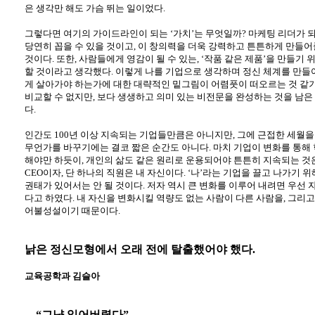
은 생각만 해도 가슴 뛰는 일이었다
.
그렇다면 여기의 가이드라인이 되는 ‘가치’는 무엇일까
?
마케팅 리더가 되
당연히 꼽을 수 있을 것이고
,
이 창의력을 더욱 강력하고 튼튼하게 만들어
것이다
.
또한
,
사람들에게 영감이 될 수 있는
,
‘작품 같은 제품’을 만들기 
할 것이라고 생각했다
.
이렇게 나를 기업으로 생각하며 정신 체계를 만들
게 살아가야 하는가에 대한 대략적인 밑그림이 어렴풋이 떠오르는 것 같
비교할 수 없지만
,
보다 생생하고 의미 있는 비전문을 완성하는 것을 남은
다
.
인간도
100
년 이상 지속되는 기업들만큼은 아니지만
,
그에 근접한 세월을
무언가를 바꾸기에는 결코 짧은 순간도 아니다
.
마치 기업이 변화를 통해
해야만 하듯이
,
개인의 삶도 같은 원리로 운용되어야 튼튼히 지속되는 것
CEO
이자
,
단 하나의 직원은 내 자신이다
.
‘나’라는 기업을 끌고 나가기 
권태가 있어서는 안 될 것이다
.
저자 역시 큰 변화를 이루어 내려면 우선 
다고 하였다
.
내 자신을 변화시킬 역량도 없는 사람이 다른 사람을
,
그리고
어불성설이기 때문이다
.
낡은 정신모형에서 오래 전에 탈출했어야 했다
.
교육공학과 김슬아
“그냥 읽어버렸다”