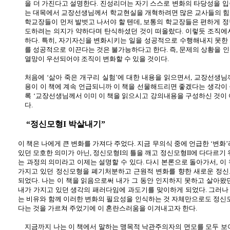
을 더 가진다고 설명한다
.
진성리더는 자기 스스로 변화의 타당성을 입
는 대목에서 교장선생님께서 학교현실을 개혁하려면 많은 교사들의 
학교장들이 먼저 발벗고 나서야 할 텐데
,
보통의 학교장들은 편하게 정
도하려는 의지가 약하다며 탄식하셨던 것이 떠올랐다
.
이렇듯 조직에
하다
.
특히
,
자기자신을 변화시키는 일을 성공적으로 수행해내지 못한 
를 성공적으로 이끈다는 것은 불가능하다고 한다
.
즉
,
문제의 상황을 
열망이 우선되어야 조직이 변화할 수 있을 것이다
.
처음에 ‘삶아 죽은 개구리 실험’에 대한 내용을 읽으면서
,
교장선생님께
용이 이 책에 계속 언급되니까 이 책을 선물해드리면 좋겠다는 생각이
록 ‘교장선생님께서 이미 이 책을 읽으시고 강의내용을 구성하신 것이 
다
.
“정신모형
I
박살내기”
이 책은 나에게 큰 변화를 가져다 주었다
.
지금 무의식 중에 언급한 ‘변화’
있던 모호한 의미가 아닌
,
정신모형
I
의 틀을 깨고 정신모형
II
에 다다르기 
는 과정의 의미라고 이제는 설명할 수 있다
.
다시 본론으로 돌아가서
,
이
가지고 있던 정신모형을 폐기처분하고 근원적 변화를 향한 새로운 정신
되었다
.
나는 이 책을 읽음으로써 내가 그 동안 인지하지 못하고 살아왔
내가 가지고 있던 생각의 패러다임에 과도기를 맞이하게 되었다
.
그러나 
는 비유와 함께 이러한 변화의 필요성을 인식하는 것 자체만으로도 정신
다는 것을 가르쳐 주었기에 이 혼란스러움을 이겨내고자 한다
.
지금까지 나는 이 책에서 말하는 맹목적 낙관주의자의 면모를 모두 