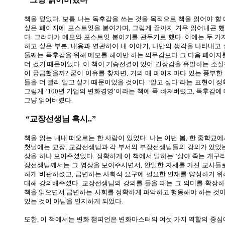
책을 덮었다
.
보통 나는 독후감을 쓰는 것을 목적으로 책을 읽어야 할
싶은 페이지에 포스트잇을 붙여가며
,
그렇게 끝까지 겨우 읽어내곤 
다
.
그러다가 메모와 포스트잇 붙이기를 관두기로 했다
.
이에는 두 가
하고 싶은 부분
,
내용과 연관하여 내 이야기
,
나만의 생각을 나타내고 
둘째는 독후감을 위해 메모를 해야만 하는 의무감보다 그 다음 페이지를
더 컸기 때문이었다
.
이 책이 기승전결이 있어 긴장감을 유발하는 소설
이 궁금했을까
?
굳이 이유를 찾자면
,
거의 매 페이지마다 있는 풍부한
들을 더 빨리 알고 싶기 때문이었을 것이다
.
‘알고 싶다’라는 표현이 
그렇게 ‘
100
년 기업의 변화경영’이라는 책에 푹 빠져버렸고
,
독후감에 
그냥 읽어버렸다
.
“교장선생님 혹시
..
”
책을 읽는 내내 떠오르는 한 사람이 있었다
.
나는 이번 봄
,
한 중학교에
첫날에는 교장
,
교감선생님과 각 부서의 부장선생님들의 강의가 있었
상을 하나 보여주셨었다
.
정확하게 이 책에서 말하는 ‘삶아 죽는 개구
장선생님께서는 그 영상을 보여주시면서
,
안일한 자세를 가진 교사들로
하게 비판하셨고
,
급변하는 사회적 요구에 필요한 인재를 양성하기 위
대해 강의해주셨다
.
교장선생님의 강의를 들을 때는 그 의미를 확장
책을 읽으면서 급변하는 사회를 정확하게 파악하고 행동해야 하는 것
있는 것이 아님을 인지하게 되었다
.
또한
,
이 책에서는 변화 챔피언은 변화마스터의 여섯 가지 역할의 중심