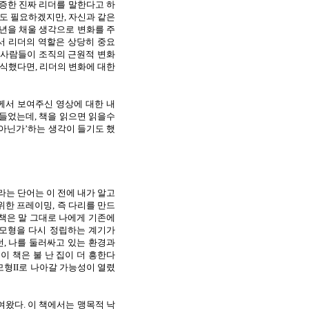
증한 진짜 리더를 말한다고 하
힘도 필요하겠지만
,
자신과 같은
년을 채울 생각으로 변화를 주
서 리더의 역할은 상당히 중요
사람들이 조직의 근원적 변화
인식했다면
,
리더의 변화에 대한
서 보여주신 영상에 대한 내
 들었는데
,
책을 읽으면 읽을수
아닌가’하는 생각이 들기도 했
라는 단어는 이 전에 내가 알고
위한 프레이밍
,
즉 다리를 만드
 책은 말 그대로 나에게 기존에
모형을 다시 정립하는 계기가
던
,
나를 둘러싸고 있는 환경과
이 책은 불 난 집이 더 흥한다
모형
II
로 나아갈 가능성이 열렸
보여왔다
.
이 책에서는 맹목적 낙