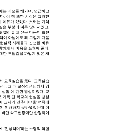
 때는 메모를 해가며
,
언급하고
했다
.
이 책 또한 시작은 그러했
지 이유가 있었다
.
첫째는 기억
싶은 부분이 너무 많아서였고
,
 빨리 읽고 싶은 마음이 훨씬
책이 아님에도 왜 그렇게 다음
 현실적 사례들과 신선한 비유
정확하게 내 마음을 표현해 준다
.
대한 부담감을 까맣게 잊은 채
서 교육실습을 했다
.
교육실습
는데
,
그 때 교장선생님께서 영
리 실험’에 관한 영상이었다
.
교
 가득 찬 학교의 현실을 냉철
해 교사가 갖추어야 할 덕목에
하여 이해하지 못하였었는데 이
이 비단 학교현장에만 한정되어
에 ‘진성리더
'
라는 소명적 역할