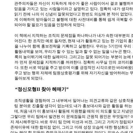
관주의자들은 자신이 지독하게 재수가 좋은 사람이어서 결코 불행하지
믿음을 가지고 있는 사람들이라고 설명하고 있다
.
정확히 내가 생각하
읽기 전에 나의 이 신념이 잘못되었다고 한번도 의심해 본 적이 없었다
게 이해하여 받아들이고 불행에 대한 사전대비를 통해 쉽게 극복할 
되어야 할 필요가 있음을 인정하게 되었다
.
이 책에서 지적하는 조직의 문제점들 하나하나가 내가 속한 대부분의
어진다
.
한 조직만 예로 들자면
,
현재 내가 활동하고 있는 한 기업의 
을 나누어 함께 홍보전략을 기획하고 실행한다
.
우리는
5
기인데 우리
활동내역을 보며
,
우리가 할 수 있는 일과 할 수 없는 일을 나누곤 했다
.
룩의 높이뛰기에 대한 실례이다
.
그리고는 잘못 되어가는 부분이 눈에 
까 먼저 문제점을 지적하기를 꺼려한다
.
정확히 사무실 안의 코끼리를 
다
.
또한 서로 덕담을 주고 받으며 이를 긍정적인 시각으로만 바라봐왔
주고 받는 행위 자체에 팀원상호평가를 위해 자기자신을 방어하려는 
돌아보게 되었다
.
“정신모형
II
찾아 헤매기”
조직생활을 경험하며 그 내부에서 일어나는 의견교류와 같은 상호작용
팅 분야로 진출할 생각이 없는데도 내가 홍보대사와 같은 활동을 하는
데
,
처음 내가 이 홍보대사 활동에 지원했을 때의 이 의도를 잊고 지냈던
그렇다면 우리 팀에서 발견된 이 문제점들의 근원적 원인은 무엇일까
?
지 제시해주었다
.
바로 우리 팀 안에 미션과 비전
,
그리고 가치가 정립되
존재이유에 대한 합의점 없이
,
그리고 미래 성장 모습에 대한 형상화도 
이는 해야 할 일들만 주먹구구식으로 처리해왔던 것이다
.
알프스 수색 