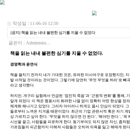
작성일 : 11-06-16 12:50
[공지] 책을 읽는 내내 불편한 심기를 지울 수 없었다
글쓴이 :
Administra…
책을 읽는 내내 불편한 심기를 지울 수 없었다
.
경영학과
윤
연식
책을 펼치기 전까지 내가 기대한 것은
,
유려한 미사여구로 포장했지만
,
지
발 서적일 것이라는 것이었다
.
그렇기에 당연히 ‘무엇 무엇을 하라’로 빼
라고 생각했다
.
하지만
,
개구리 실험에서 언급된 ‘점진적 죽음’과 ‘근원적 변화’를 통해
,
기
알게 되었다
.
이 책은 형용사의 화려한 나열 없이 정확히 어떤 현상을 
체계화 해나가고 있었다
.
그러자 아이러니 하게도 몹시 안심이 되었다
.
그
들로부터 느껴온 지겨움 때문이었다
.
최근의 기업 관련서적 혹은 자기 계
상 가르치고 싶어 한다
.
‘무엇을 하지 않으면 안 된다’
,
‘해야만 한다
.
’
,
‘꼭 
시선을 끌고
,
사람들을 피로하게 한다
.
동기부여도 되지 않은 자신
,
좀처럼
가르침들의 피곤함까지 더해져 사람들은 오히려 의욕을 잃고 헤매게 된