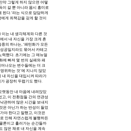
‘만약 그렇게 하지 않으면 어떻
득이 갈 뿐 아니라 몹시 흥미로
게 된다
.
’라는 식으로 담담하게
에게 죄책감을 갖게 할 것이
 이는 내 생각체계와 다른 것
중에서 내 자신을 가장 크게 흔
음중의 하나는
,
‘패턴화가 모든
은 성공일지라도 묶어서 카테고
 노력했다
.
초기에는 그 매뉴얼
화에 빠져 몇 번의 실패와 패
튀어나오는 변수들에는 더 크
 영위하는 것’에 지나지 않았
 내 자신을 대입시켜 따라가
기가 굉장히 두렵기도 했다
.
오랫동안 내 마음에 내려앉았
었고
,
이 전환점들 간의 연관성
낙관하며 많은 시간을 보내지
것은 아닌가 하는 반성이 들었
오가야 한다고 말했고
,
이것은
로 인해 자연스럽게 불행하든
 물론이고 흘러가는 순간들까
 않은 채로 내 자신을 계속