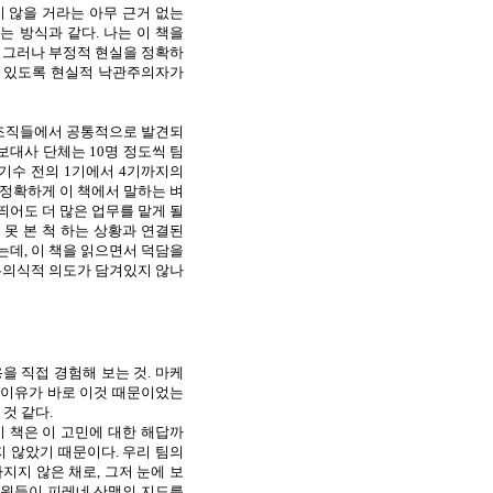
 않을 거라는 아무 근거 없는
는 방식과 같다
.
나는 이 책을
.
그러나 부정적 현실을 정확하
수 있도록 현실적 낙관주의자가
 조직들에서 공통적으로 발견되
홍보대사 단체는
10
명 정도씩 팀
 기수 전의
1
기에서
4
기까지의
정확하게 이 책에서 말하는 벼
띄어도 더 많은 업무를 맡게 될
못 본 척 하는 상황과 연결된
는데
,
이 책을 읽으면서 덕담을
무의식적 의도가 담겨있지 않나
을 직접 경험해 보는 것
.
마케
 이유가 바로 이것 때문이었는
 것 같다
.
이 책은 이 고민에 대한 해답까
지 않았기 때문이다
.
우리 팀의
가지지 않은 채로
,
그저 눈에 보
대원들이 피레네 산맥의 지도를