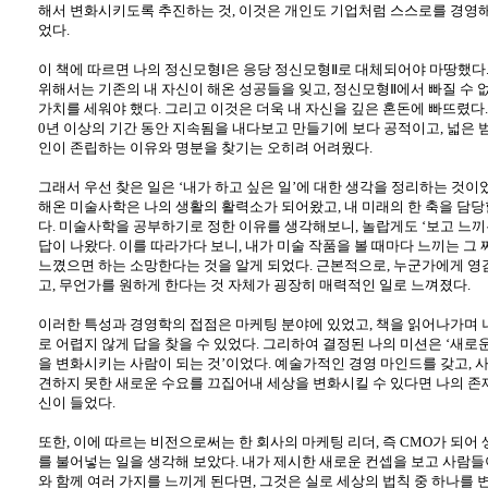
해서 변화시키도록 추진하는 것
,
이것은 개인도 기업처럼 스스로를 경영해
었다
.
이 책에 따르면 나의 정신모형Ⅰ은 응당 정신모형Ⅱ로 대체되어야 마땅했다
위해서는 기존의 내 자신이 해온 성공들을 잊고
,
정신모형Ⅱ에서 빠질 수 
가치를 세워야 했다
.
그리고 이것은 더욱 내 자신을 깊은 혼돈에 빠뜨렸다
0
년 이상의 기간 동안 지속됨을 내다보고 만들기에 보다 공적이고
,
넓은 
인이 존립하는 이유와 명분을 찾기는 오히려 어려웠다
.
그래서 우선 찾은 일은 ‘내가 하고 싶은 일’에 대한 생각을 정리하는 것이
해온 미술사학은 나의 생활의 활력소가 되어왔고
,
내 미래의 한 축을 담
다
.
미술사학을 공부하기로 정한 이유를 생각해보니
,
놀랍게도 ‘보고 느끼
답이 나왔다
.
이를 따라가다 보니
,
내가 미술 작품을 볼 때마다 느끼는 그
느꼈으면 하는 소망한다는 것을 알게 되었다
.
근본적으로
,
누군가에게 영
고
,
무언가를 원하게 한다는 것 자체가 굉장히 매력적인 일로 느껴졌다
.
이러한 특성과 경영학의 접점은 마케팅 분야에 있었고
,
책을 읽어나가며 
로 어렵지 않게 답을 찾을 수 있었다
.
그리하여 결정된 나의 미션은 ‘새로
을 변화시키는 사람이 되는 것’이었다
.
예술가적인 경영 마인드를 갖고
,
사
견하지 못한 새로운 수요를 끄집어내 세상을 변화시킬 수 있다면 나의 존
신이 들었다
.
또한
,
이에 따르는 비전으로써는 한 회사의 마케팅 리더
,
즉
CMO
가 되어
를 불어넣는 일을 생각해 보았다
.
내가 제시한 새로운 컨셉을 보고 사람들이
와 함께 여러 가지를 느끼게 된다면
,
그것은 실로 세상의 법칙 중 하나를 