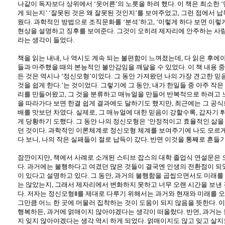
나같이 독자보다 상위에서 ‘웃어른’의 노릇을 하려 했다
.
이 책은 최소한 
게 되는지’ ‘잘못된 것은 왜 잘못된 것인지’를 보여주었고
,
그런 점에서 납
웠다
.
과학적인 방법으로 조직문화를 ‘분석’하고
,
‘이렇게 하다 보면 이렇
현상을 설명하고 징후를 보여준다
.
그것이 오히려 제자리에 안주하는 사람
라는 생각이 들었다
.
책을 읽는 내내
,
나 역시도 계속 되는 불편함이 느껴졌는데
,
다 읽은 후에야
들과 마주했을 때의 본능적인 불안감임을 깨달을 수 있었다
.
이 책 내용 
든 것은 역시나 ‘정신모형’이었다
.
그 동안 가져왔던 나의 가장 견고한 믿
것을 쉽게 한다
.
’는 것이었다
.
그렇기에 그 동안
,
내가 한일들 중 아주 작
리를 만들어왔고
,
그 것을 분류하고 매뉴얼을 만들어 반복적으로 하려고
을 따라가다 보면 한결 쉽게 결과에도 달하기도 했지만
,
최근에는 그 공식
배를 맛보던 차였다
.
실제로
,
그 매뉴얼에 대한 믿음이 강할수록
,
갑자기 
게 당황하기 도했다
.
그 동안 나의 정신모형은 ‘안정적이고 효율적인 삶을
던 것이다
.
과학적인 이론체계로 정신모형 체계를 보여주기에 나도 모르게
다 보니
,
나의 작은 실패들이 절로 납득이 갔다
.
반면 이것을 통째로 흔들
잠깐이지만
,
책에서 사례로 소개된 스티브 잡스의 대학 졸업식 연설문은 
다
.
과거에는 불행하다고 여겼던 많은 것들이 결국엔 인생의 전환점이 되
이 있다고 설명하고 있다
.
그 동안
,
과거의 불행함을 곱씹으면서도 미래를 
는 않았는지
,
그래서 제자리에서 변화하지 못하고 너무 오랜 시간을 보낸 
다
.
저자는 정신모형Ⅱ를 제대로 다루기 위해서는 과거와 현재와 미래를 
그만큼 어느 한 곳에 머물러 집착하는 것이 도움이 되지 않음을 뜻한다
.
이
행복하든
,
과거에 얽매이지 않아야겠다는 생각이 떠올랐다
.
반면
,
과거는
지 잊지 않아야겠다는 생각 역시 하게 되었다
.
얽매이지도 않고 잊고 살지도