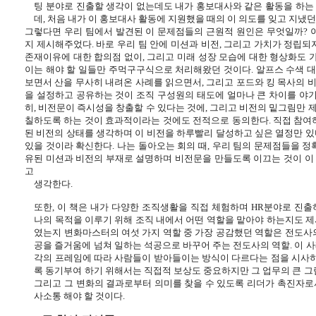
팅 분야로 진출할 생각이 없는데도 내가 홍보대사와 같은 활동을 하는
데
,
처음 내가 이 홍보대사 활동에 지원했을 때의 이 의도를 잊고 지냈던
그렇다면 우리 팀에서 발견된 이 문제점들의 근원적 원인은 무엇일까
?
지 제시해주었다
.
바로 우리 팀 안에 미션과 비전
,
그리고 가치가 정립되
존재이유에 대한 합의점 없이
,
그리고 미래 성장 모습에 대한 형상화도 
이는 해야 할 일들만 주먹구구식으로 처리해왔던 것이다
.
알프스 수색 
보면서 산을 무사히 내려온 사례를 읽으면서
,
그리고 포드와 킹 목사의 
을 설정하고 공유하는 것이 조직 구성원의 태도에 얼마나 큰 차이를 야기
히
,
비전문이 즉시성을 창출할 수 있다는 것에
,
그리고 비전의 밑그림만 
칠하도록 하는 것이 효과적이라는 것에도 전적으로 동의한다
.
직접 참여
된 비전의 상태를 생각하며 이 비전을 하루빨리 달성하고 싶은 열정만 있
있을 것이라 확신한다
.
나는 돌아오는 회의 때
,
우리 팀의 문제점들을 정
유된 미션과 비전의 부재로 설명하며 비전문을 만들도록 이끄는 것이 이
고
생각한다
.
또한
,
이 책은 내가 다양한 조직생활을 직접 체험하며
HR
분야로 진출
나의 목적을 이루기 위해 조직 내에서 어떤 역할을 맡아야 하는지도 
였는지 변화마스터의 여섯 가지 역할 중 가장 공감했던 역할은 전도
공을 즐거움에 넘쳐 일하는 석공으로 바꾸어 주는 전도사의 역할
.
이 
각의 프레임에 따라 사람들이 받아들이는 방식이 다르다는 점을 시사
록 동기부여 하기 위해서는 직접적 보상도 중요하지만 그 업무의 큰 그
그리고 그 변화의 결과로부터 의미를 찾을 수 있도록 리더가 촉진자로
사소통 해야 할 것이다
.