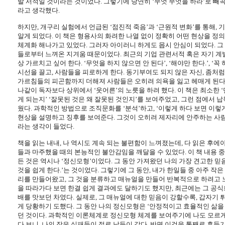
발 서적일 것이라는 것이었다
.
그렇기에 당연히 ‘무엇 무엇을 하라’로 빼
라고 생각했다
.
하지만
,
개구리 실험에서 언급된 ‘점진적 죽음’과 ‘근원적 변화’를 통해
,
기
알게 되었다
.
이 책은 형용사의 화려한 나열 없이 정확히 어떤 현상을 
체계화 해나가고 있었다
.
그러자 아이러니 하게도 몹시 안심이 되었다
.
그
들로부터 느껴온 지겨움 때문이었다
.
최근의 기업 관련서적 혹은 자기 계
상 가르치고 싶어 한다
.
‘무엇을 하지 않으면 안 된다’
,
‘해야만 한다
.
’
,
‘꼭 
시선을 끌고
,
사람들을 피로하게 한다
.
동기부여도 되지 않은 자신
,
좀처럼
가르침들의 피곤함까지 더해져 사람들은 오히려 의욕을 잃고 헤매게 된
나같이 독자보다 상위에서 ‘웃어른’의 노릇을 하려 했다
.
이 책은 최소한 
게 되는지’ ‘잘못된 것은 왜 잘못된 것인지’를 보여주었고
,
그런 점에서 납
웠다
.
과학적인 방법으로 조직문화를 ‘분석’하고
,
‘이렇게 하다 보면 이렇
현상을 설명하고 징후를 보여준다
.
그것이 오히려 제자리에 안주하는 사람
라는 생각이 들었다
.
책을 읽는 내내
,
나 역시도 계속 되는 불편함이 느껴졌는데
,
다 읽은 후에야
들과 마주했을 때의 본능적인 불안감임을 깨달을 수 있었다
.
이 책 내용 
든 것은 역시나 ‘정신모형’이었다
.
그 동안 가져왔던 나의 가장 견고한 믿
것을 쉽게 한다
.
’는 것이었다
.
그렇기에 그 동안
,
내가 한일들 중 아주 작
리를 만들어왔고
,
그 것을 분류하고 매뉴얼을 만들어 반복적으로 하려고
을 따라가다 보면 한결 쉽게 결과에도 달하기도 했지만
,
최근에는 그 공식
배를 맛보던 차였다
.
실제로
,
그 매뉴얼에 대한 믿음이 강할수록
,
갑자기 
게 당황하기 도했다
.
그 동안 나의 정신모형은 ‘안정적이고 효율적인 삶을
던 것이다
.
과학적인 이론체계로 정신모형 체계를 보여주기에 나도 모르게
다 보니
,
나의 작은 실패들이 절로 납득이 갔다
.
반면 이것을 통째로 흔들