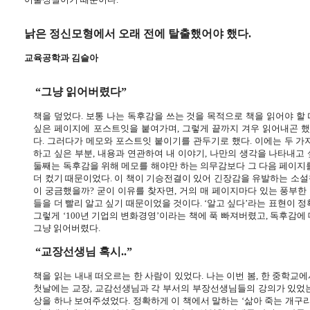
낡은 정신모형에서 오래 전에 탈출했어야 했다
.
교육공학과 김슬아
“그냥 읽어버렸다”
책을 덮었다
.
보통 나는 독후감을 쓰는 것을 목적으로 책을 읽어야 할
싶은 페이지에 포스트잇을 붙여가며
,
그렇게 끝까지 겨우 읽어내곤 
다
.
그러다가 메모와 포스트잇 붙이기를 관두기로 했다
.
이에는 두 가
하고 싶은 부분
,
내용과 연관하여 내 이야기
,
나만의 생각을 나타내고 
둘째는 독후감을 위해 메모를 해야만 하는 의무감보다 그 다음 페이지를
더 컸기 때문이었다
.
이 책이 기승전결이 있어 긴장감을 유발하는 소설
이 궁금했을까
?
굳이 이유를 찾자면
,
거의 매 페이지마다 있는 풍부한
들을 더 빨리 알고 싶기 때문이었을 것이다
.
‘알고 싶다’라는 표현이 
그렇게 ‘
100
년 기업의 변화경영’이라는 책에 푹 빠져버렸고
,
독후감에 
그냥 읽어버렸다
.
“교장선생님 혹시
..
”
책을 읽는 내내 떠오르는 한 사람이 있었다
.
나는 이번 봄
,
한 중학교에
첫날에는 교장
,
교감선생님과 각 부서의 부장선생님들의 강의가 있었
상을 하나 보여주셨었다
.
정확하게 이 책에서 말하는 ‘삶아 죽는 개구