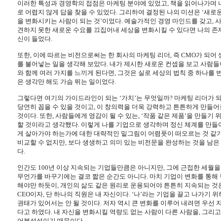
이러한 특성과 경영학의 접점은 마케팅 분야에 있었고
,
책을 읽어나가며 
로 어렵지 않게 답을 찾을 수 있었다
.
그리하여 결정된 나의 미션은 ‘새로
을 변화시키는 사람이 되는 것’이었다
.
예술가적인 경영 마인드를 갖고
,
사
견하지 못한 새로운 수요를 끄집어내 세상을 변화시킬 수 있다면 나의 존
신이 들었다
.
또한
,
이에 따르는 비전으로써는 한 회사의 마케팅 리더
,
즉
CMO
가 되어
를 불어넣는 일을 생각해 보았다
.
내가 제시한 새로운 컨셉을 보고 사람들이
와 함께 여러 가지를 느끼게 된다면
,
그것은 실로 세상의 법칙 중 하나를 
은 생각만 해도 가슴 뛰는 일이었다
.
그렇다면 여기의 가이드라인이 되는 ‘가치’는 무엇일까
?
마케팅 리더가 되
당연히 꼽을 수 있을 것이고
,
이 창의력을 더욱 강력하고 튼튼하게 만들어
것이다
.
또한
,
사람들에게 영감이 될 수 있는
,
‘작품 같은 제품’을 만들기 
할 것이라고 생각했다
.
이렇게 나를 기업으로 생각하며 정신 체계를 만들
게 살아가야 하는가에 대한 대략적인 밑그림이 어렴풋이 떠오르는 것 같
비교할 수 없지만
,
보다 생생하고 의미 있는 비전문을 완성하는 것을 남은
다
.
인간도
100
년 이상 지속되는 기업들만큼은 아니지만
,
그에 근접한 세월을
무언가를 바꾸기에는 결코 짧은 순간도 아니다
.
마치 기업이 변화를 통해
해야만 하듯이
,
개인의 삶도 같은 원리로 운용되어야 튼튼히 지속되는 것
CEO
이자
,
단 하나의 직원은 내 자신이다
.
‘나’라는 기업을 끌고 나가기 
권태가 있어서는 안 될 것이다
.
저자 역시 큰 변화를 이루어 내려면 우선 
다고 하였다
.
내 자신을 변화시킬 역량도 없는 사람이 다른 사람을
,
그리고
어불성설이기 때문이다
.