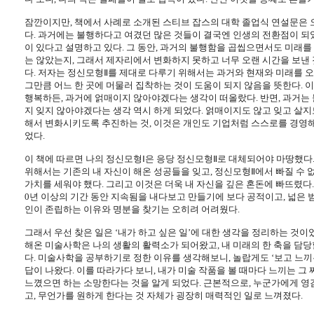
잠깐이지만
,
책에서 사례로 소개된 스티브 잡스의 대학 졸업식 연설문은 
다
.
과거에는 불행하다고 여겼던 많은 것들이 결국엔 인생의 전환점이 되
이 있다고 설명하고 있다
.
그 동안
,
과거의 불행함을 곱씹으면서도 미래를 
는 않았는지
,
그래서 제자리에서 변화하지 못하고 너무 오랜 시간을 보낸 
다
.
저자는 정신모형Ⅱ를 제대로 다루기 위해서는 과거와 현재와 미래를 
그만큼 어느 한 곳에 머물러 집착하는 것이 도움이 되지 않음을 뜻한다
.
이
행복하든
,
과거에 얽매이지 않아야겠다는 생각이 떠올랐다
.
반면
,
과거는
지 잊지 않아야겠다는 생각 역시 하게 되었다
.
얽매이지도 않고 잊고 살지도
해서 변화시키도록 추진하는 것
,
이것은 개인도 기업처럼 스스로를 경영해
었다
.
이 책에 따르면 나의 정신모형Ⅰ은 응당 정신모형Ⅱ로 대체되어야 마땅했다
위해서는 기존의 내 자신이 해온 성공들을 잊고
,
정신모형Ⅱ에서 빠질 수 
가치를 세워야 했다
.
그리고 이것은 더욱 내 자신을 깊은 혼돈에 빠뜨렸다
0
년 이상의 기간 동안 지속됨을 내다보고 만들기에 보다 공적이고
,
넓은 
인이 존립하는 이유와 명분을 찾기는 오히려 어려웠다
.
그래서 우선 찾은 일은 ‘내가 하고 싶은 일’에 대한 생각을 정리하는 것이
해온 미술사학은 나의 생활의 활력소가 되어왔고
,
내 미래의 한 축을 담
다
.
미술사학을 공부하기로 정한 이유를 생각해보니
,
놀랍게도 ‘보고 느끼
답이 나왔다
.
이를 따라가다 보니
,
내가 미술 작품을 볼 때마다 느끼는 그
느꼈으면 하는 소망한다는 것을 알게 되었다
.
근본적으로
,
누군가에게 영
고
,
무언가를 원하게 한다는 것 자체가 굉장히 매력적인 일로 느껴졌다
.