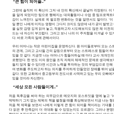
“큰 힘이 되어줄
..
”
그런데 솔직히 이 확신이 그저 내 안의 확신에서 끝날까 걱정된다
.
이
을 알게 되었지만 팀으로 행해지는 대외활동이나 수업 중 팀프로젝트
감이 느껴진다
.
실제로 꼭 필요한 변화라는 것을 알면서도 말이다
.
‘이
일 뿐인 나에게 미치는 영향이 그다지 크지도 않은데 내가 굳이 발벗고
을 실컷 감명 깊게 읽어 놓고
,
적용하고자 시도해보지도 않은 채 이전의
드는 내 자신이 부끄럽다
.
그러고 보니 나의 이 주저함을 이겨낼 수 있
다
.
바로 가족의 일에 관해서이다
.
우리 어머니는 작은 어린이집을 운영하신다
.
원 아이들로부터 오는 스
의 관계
,
그리고 교사들 간의 갈등으로부터 오는 스트레스로 힘들어 하시
있을 것 같다
.
지금껏 나는 어머니가 힘들어하실 때 마다 교사 개개인의
로했었다
.
한 번도 이의 원인을 조직 자체의 체제적인 문제로 생각해보
들지 않게 할 수 있다면 시간과 노력을 투자하는 것의 부담감으로 인해
여 변화를 주도하고자 하는 의지를 주저하게 만들었던 장애를 뛰어 넘을
같다
.
또한 교회에서 중고등부의 전도사로 사역하고 있는 우리 오빠에게도
있을 것이라 자신한다
.
“세상 모든 사람들이게
..
”
처음 독후감을 써야 하는 의무감으로 메모지와 포스트잇을 옆에 놓고 ‘
1
딱딱하기 그지 없는 제목의 책을 펼쳤을 때를 회상해보면서 지금 나는 형
처음 책 제목을 보면서 나에게 이렇게 큰 힘이 되어줄 책이라는 기대를 
다 읽은 후 만족감이 더 극대화 될 수 있었는지도 모르겠다
.
그러나 분명