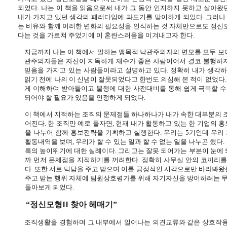
되었다
.
나는 이 책을 읽음으로써 내가 그 동안 인지하지 못하고 살아왔
내가 가지고 있던 생각의 패러다임에 과도기를 맞이하게 되었다
.
그러나 
는 비유와 함께 이러한 변화의 필요성을 인식하는 것 자체만으로도 정신
다는 것을 가르쳐 주었기에 이 혼란스러움을 이겨내고자 한다
.
지금까지 나는 이 책에서 말하는 맹목적 낙관주의자의 면모를 모두 
관주의자들은 자신이 지독하게 재수가 좋은 사람이어서 결코 불행하지
믿음을 가지고 있는 사람들이라고 설명하고 있다
.
정확히 내가 생각하
읽기 전에 나의 이 신념이 잘못되었다고 한번도 의심해 본 적이 없었다
게 이해하여 받아들이고 불행에 대한 사전대비를 통해 쉽게 극복할 
되어야 할 필요가 있음을 인정하게 되었다
.
이 책에서 지적하는 조직의 문제점들 하나하나가 내가 속한 대부분의
어진다
.
한 조직만 예로 들자면
,
현재 내가 활동하고 있는 한 기업의 
을 나누어 함께 홍보전략을 기획하고 실행한다
.
우리는
5
기인데 우리
활동내역을 보며
,
우리가 할 수 있는 일과 할 수 없는 일을 나누곤 했다
.
룩의 높이뛰기에 대한 실례이다
.
그리고는 잘못 되어가는 부분이 눈에 
까 먼저 문제점을 지적하기를 꺼려한다
.
정확히 사무실 안의 코끼리를 
다
.
또한 서로 덕담을 주고 받으며 이를 긍정적인 시각으로만 바라봐왔
주고 받는 행위 자체에 팀원상호평가를 위해 자기자신을 방어하려는 
돌아보게 되었다
.
“정신모형
II
찾아 헤매기”
조직생활을 경험하며 그 내부에서 일어나는 의견교류와 같은 상호작용