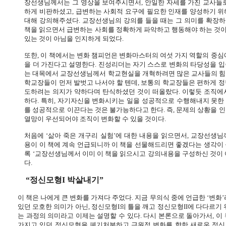
장선생님께서는 그 영상을 보여주시면서
,
안일한 자세를 가진 교사들로
하게 비판하셨고
,
급변하는 사회적 요구에 필요한 인재를 양성하기 위
대해 강의해주셨다
.
교장선생님의 강의를 들을 때는 그 의미를 확장
책을 읽으면서 급변하는 사회를 정확하게 파악하고 행동해야 하는 것
있는 것이 아님을 인지하게 되었다
.
또한
,
이 책에서는 변화 챔피언은 변화마스터의 여섯 가지 역할의 중심
을 더 가진다고 설명한다
.
진성리더는 자기 스스로 변화의 타당성을 입
는 대목에서 교장선생님께서 학교현실을 개혁하려면 많은 교사들의 
학교장들이 먼저 발벗고 나서야 할 텐데
,
보통의 학교장들은 편하게 정
도하려는 의지가 약하다며 탄식하셨던 것이 떠올랐다
.
이렇듯 조직에
하다
.
특히
,
자기자신을 변화시키는 일을 성공적으로 수행해내지 못한 
를 성공적으로 이끈다는 것은 불가능하다고 한다
.
즉
,
문제의 상황을 
열망이 우선되어야 조직이 변화할 수 있을 것이다
.
처음에 ‘삶아 죽은 개구리 실험’에 대한 내용을 읽으면서
,
교장선생님께
용이 이 책에 계속 언급되니까 이 책을 선물해드리면 좋겠다는 생각이
록 ‘교장선생님께서 이미 이 책을 읽으시고 강의내용을 구성하신 것이 
다
.
“정신모형
I
박살내기”
이 책은 나에게 큰 변화를 가져다 주었다
.
지금 무의식 중에 언급한 ‘변화’
있던 모호한 의미가 아닌
,
정신모형
I
의 틀을 깨고 정신모형
II
에 다다르기 
는 과정의 의미라고 이제는 설명할 수 있다
.
다시 본론으로 돌아가서
,
이
가지고 있던 정신모형을 폐기처분하고 근원적 변화를 향한 새로운 정신