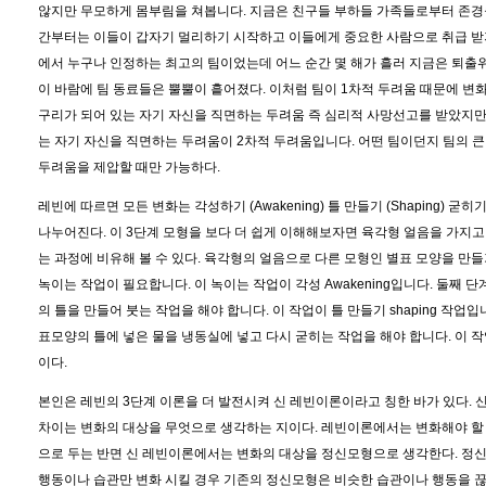
않지만 무모하게 몸부림을 쳐봅니다. 지금은 친구들 부하들 가족들로부터 존경을
간부터는 이들이 갑자기 멀리하기 시작하고 이들에게 중요한 사람으로 취급 받지
에서 누구나 인정하는 최고의 팀이었는데 어느 순간 몇 해가 흘러 지금은 퇴출
이 바람에 팀 동료들은 뿔뿔이 흩어졌다. 이처럼 팀이 1차적 두려움 때문에 변
구리가 되어 있는 자기 자신을 직면하는 두려움 즉 심리적 사망선고를 받았지만 
는 자기 자신을 직면하는 두려움이 2차적 두려움입니다. 어떤 팀이던지 팀의 큰
두려움을 제압할 때만 가능하다.
레빈에 따르면 모든 변화는 각성하기 (Awakening) 틀 만들기 (Shaping) 굳히기 (c
나누어진다. 이 3단계 모형을 보다 더 쉽게 이해해보자면 육각형 얼음을 가지
는 과정에 비유해 볼 수 있다. 육각형의 얼음으로 다른 모형인 별표 모양을 만
녹이는 작업이 필요합니다. 이 녹이는 작업이 각성 Awakening입니다. 둘째 
의 틀을 만들어 붓는 작업을 해야 합니다. 이 작업이 틀 만들기 shaping 작업입
표모양의 틀에 넣은 물을 냉동실에 넣고 다시 굳히는 작업을 해야 합니다. 이 작업이 
이다.
본인은 레빈의 3단계 이론을 더 발전시켜 신 레빈이론이라고 칭한 바가 있다.
차이는 변화의 대상을 무엇으로 생각하는 지이다. 레빈이론에서는 변화해야 할
으로 두는 반면 신 레빈이론에서는 변화의 대상을 정신모형으로 생각한다. 정
행동이나 습관만 변화 시킬 경우 기존의 정신모형은 비슷한 습관이나 행동을 끊