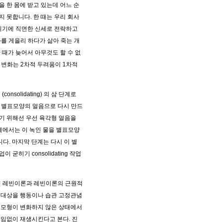
 한 몸에 받고 있는데 어느 순
 못합니다. 한 때는 우리 회사
위기에 직면한 신세로 전락하고
화를 게을리 하다가 삶아 죽는 개
때가 늦어서 아무것도 할 수 없
 변화는 2차적 두려움이 1차적
onsolidating) 의 삼 단계로
고 별표모양의 얼음으로 다시 만드
들기 위해선 우선 육각형 얼음을
단계에서는 이 녹인 물을 별표모양
니다. 마지막 단계는 다시 이 별
굳히기 consolidating 작업
 신 레빈이론과 레빈이론의 근원적
 대상을 행동이나 습관 고정관념
신모형이 변화하지 않은 상태에서
임없이 재생시킨다고 본다. 진