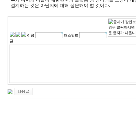
설계하는 것은 아닌지에 대해 질문해야 할 것이다.
이름
패스워드
글