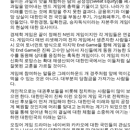
들이는 과일의 맛을 체험하는 땀의 공정성(Sweat Equity)를
과일을 얻어내는 엔드 게임에 총력을 기울이고 있다. 나라가 오
미래를 만드는 것에 희망을 주지 못한 결과다. 긍융위기와 더불
망 상실이 대한민국 전 국민을 부동산 투기, 가상화폐투기, 주식
만들었다. 무한경쟁, 일확천금, 승자독식이라는 자본주의 게
의 현실에 대한 묘사이다. 
경제학 게임은 끝이 정해진 N번의 게임이지만 각 게임들은 연
다. 게임마다 매번 리셋해가며 전자 게임에서 생존자한 사람들
시 모여 토너먼트 방식으로 마지막 End Game을 향해 게임을
막 End Game은 진짜 고수만 남아서 자신들에게 동원 가능한
수를 동원해 상대를 응징하는 혹독한 게임이다. 이 게임의 마지막
신화적 로망스는 확대 재생산되어 대한민국에서는 이들처럼 살
잘못된 교훈을 가르칠 것이다. 
게임에 참여하는 말들은 그레이하운드 개 경주처럼 앞에 먹이감
먹을 수 있는 것은 아니다. 대부분의 당첨금을 가져가는 사람들은
다.
개인적으로는 대권후보들을 비롯해 정치하는 사람들이 많이 보
으면 한다. 대한민국이 진짜 이런 오징어 게임 국가로 전락하는 
대선 후보들이 먼저 개입해야 한다. 대한민국 미래와 땀의 공정성(Sw
게 복원할 것인지에 머리를 맞대고 논의하는 계기가 되었으면 한
땀을 통해 얻어낸 혁신의 결실에 대한 체험을 소중하게 여기는
하면 대한민국의 미래는 없다.
오징어 게임 드라마는 네이버와 카카오에 대한 국민들의 관심도
두가 나서서 이들이 대한민국의 플랫폼 땅 덩어리를 오징어 게