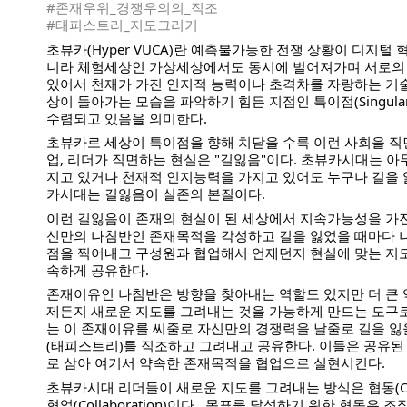
#존재우위_경쟁우의의_직조
#태피스트리_지도그리기
초뷰카(Hyper VUCA)란 예측불가능한 전쟁 상황이 디지털
니라 체험세상인 가상세상에서도 동시에 벌어져가며 서로의 
있어서 천재가 가진 인지적 능력이나 초격차를 자랑하는 기술
상이 돌아가는 모습을 파악하기 힘든 지점인 특이점(Singularity; P
수렴되고 있음을 의미한다.  
초뷰카로 세상이 특이점을 향해 치닫을 수록 이런 사회을 직
업, 리더가 직면하는 현실은 "길잃음"이다. 초뷰카시대는 아
지고 있거나 천재적 인지능력을 가지고 있어도 누구나 길을 잃
카시대는 길잃음이 실존의 본질이다.
이런 길잃음이 존재의 현실이 된 세상에서 지속가능성을 가진 
신만의 나침반인 존재목적을 각성하고 길을 잃었을 때마다 
점을 찍어내고 구성원과 협업해서 언제던지 현실에 맞는 지
속하게 공유한다.
존재이유인 나침반은 방향을 찾아내는 역할도 있지만 더 큰 
제든지 새로운 지도를 그려내는 것을 가능하게 만드는 도구
는 이 존재이유를 씨줄로 자신만의 경쟁력을 날줄로 길을 잃
(태피스트리)를 직조하고 그려내고 공유한다. 이들은 공유
로 삼아 여기서 약속한 존재목적을 협업으로 실현시킨다. 
초뷰카시대 리더들이 새로운 지도를 그려내는 방식은 협동(Coop
협업(Collaboration)이다.  목표를 달성하기 위한 협동은