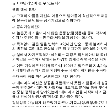
100년기업이 될 수 있는지?
책의 핵심 요약:
고객의 아픔을 자신의 아픔으로 받아들여 혁신적으로 해결
에 운동장을 만드는 공의기업으로 진화하라.
공의기업이란?
더 높은곳에 기울어지지 않은 운동장(플랫폼)을 통해 각각이
여자가 주인이되는 민주화 체험을 제공하는 회사다.
목적없이 같은 일을 반복하고있다면 단순노동에 불과하다.
의 비전을 그려내고 현실을 비전의 위치까지 끌어올리는것이
삶에서 자기조직화가 실현되는 과정은 직선이아니라 곡선
되어감을 구성하기위해서는 다양한 임계점과 변곡점을 거쳐
어떤 기업이든 난기류를 만나 100년 기업으로의 지속가능
시작했다면 공의기업을 지탱해주는 네개의 계기판을 주목하라
존재목적.긍휼.혁신.신뢰잔고의 계기판이다.
애터미의 미션은 성공을 체험해보지 못한 사람들에게 성공
공의 민주화다. 애터미 사업자을 네트워크 분석을 통해 찾
는 중심 정체성이 담겨있는데 "애터미 사업을 시작해서 지
해서 인생이 바뀐사람"이라고 묘사되어 있다.
정체성을 가능하게 해주었던 파트너.가족.사랑.균형.꿈.끈기