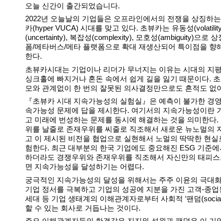
오늘 신간이 출간되었습니다.  
2022년 오늘날의 기업들은 오프라인에서의 전쟁을 상징하는
카(hyper VUCA) 시대를 맞고 있다. 초뷰카는 유동성(volatili
(uncertainty), 복잡성(complexity), 모호성(ambiguity)
폼/메타버스/메타 플랫폼으로 확대 재생산되어 특이점을 향
한다. 
초뷰카시대는 기업이나 리더가 무너지는 이유는 시대의 지평
싱크홀에 빠지거나 혼돈 속에서 쉽게 길을 잃기 때문이다. 
모와 관계없이 한 번의 잘못된 의사결정만으로도 흔적도 없이
『초뷰카 시대 지속가능성의 실험실』은 예측이 불가한 경영
속가능성 문제에 답을 제시한다. 여기서의 지속가능성이란 
고 미래에 번성하는 문제를 동시에 해결하는 것을 의미한다
위를 날줄로 존재우위를 씨줄로 직조해서 새로운 뉴노멀의 
고 이 제시된 비전을 협업으로 실현해서 노멀의 딱딱한 현실
험한다. 최근 대부분의 한국 기업에도 중요해진 ESG 기준에
하더라도 경쟁우위와 존재우위를 직조해서 자신만의 태피스
면 지속가능성을 달성하기는 어렵다.
궁극적인 지속가능성의 달성을 위해서는 주주 이윤의 극대화
기업 정서를 극복하고 기업의 성공에 지분을 가진 고객-종업
세대 등 기업 생태계의 이해관계자로부터 사회적 ‘팬덤(social c
할 수 있는 회사로 거듭나는 것이다.
주요 이해관계자들의 한결같은 지지와 성원과 팬덤은 이 기