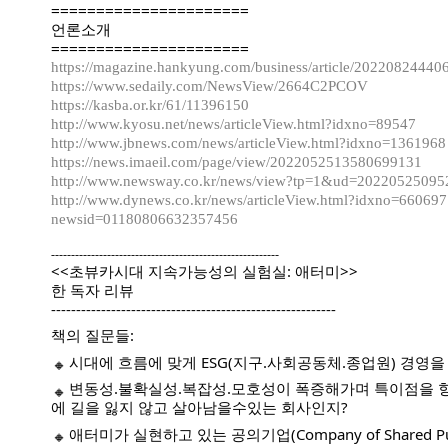
======================
언론소개
======================
https://magazine.hankyung.com/business/article/20220824440
https://www.sedaily.com/NewsView/2664C2PCOV
https://kasba.or.kr/61/11396150
http://www.kyosu.net/news/articleView.html?idxno=89547
http://www.jbnews.com/news/articleView.html?idxno=1361968
https://news.imaeil.com/page/view/2022052513580699131
http://www.newsway.co.kr/news/view?tp=1&ud=2022052509
http://www.dynews.co.kr/news/articleView.html?idxno=660697
newsid=01180806632357456
---------------------------------------------------------
<<초뷰카시대 지속가능성의 실험실: 애터미>>
한 독자 리뷰
---------------------------------------------------------
책의 질문들:
시대에 흐름에 맞게 ESG(지구.사회공동체.종업원) 경영
변동성.불확실성.복잡성.모호성이 폭증해가며 특이점을 
에 길을 잃지 않고 살아남을수있는 회사인지?
애터미가 실현하고 있는 공의기업(Company of Shared P