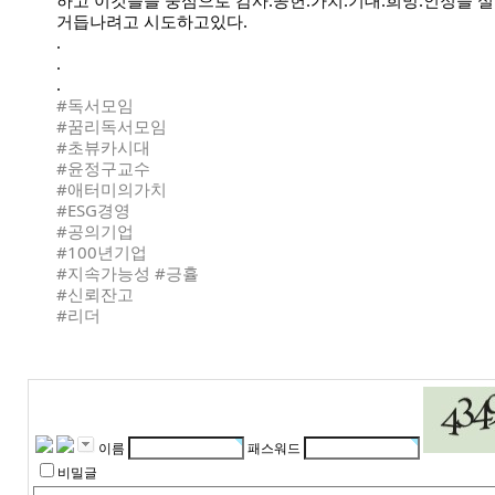
하고 이것들을 중심으로 감사.공헌.가치.기대.희망.인정을 
거듭나려고 시도하고있다.
.
.
.
#독서모임
#꿈리독서모임
#초뷰카시대
#윤정구교수
#애터미의가치
#ESG경영
#공의기업
#100년기업
#지속가능성
#긍휼
#신뢰잔고
#리더
이름
패스워드
비밀글