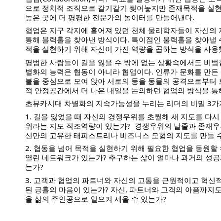
으로 정치적 조직으로 갈기갈기 찢어놓지만 존재목적을 실현하
높은 곳에 더 평평한 전문가의 놀이터를 만들어낸다.
협업은 지구 각지에 흩어져 있던 천체 물리학자들이 자신의
통해 블랙홀을 찾아낸 방식이다. 특이점인 불랙홀을 찾아낼 
적을 실현하기 위해 자신이 가진 역량을 곱하는 방식을 사용
평범한 사람들이 길을 잃을 수 밖에 없는 상황속에서도 비범
별화의 능력은 협동이 아니라 협업이다. 인류가 문화를 만든
불을 중심으로 모여 앉아 서로의 등을 동물의 공격으로부터
적 안정공간에서 더 나은 내일을 논의하던 협업의 방식을 통
초뷰카시대 차별화의 지속가능성을 누리는 리더의 비밀 3가
1. 길을 잃었을 때 자신의 경쟁우위를 초월해 새 지도를 다시
위라는 지도 직조역량이 있는가?  경쟁우위의 날줄과 존재우
신만의 고유한 태피스트리나 비즈니스 모형의 지도를 만들 수
2. 협동을 넘어 목적을 실현하기 위해 필요한 협업을 동원할 
열린 네트워크가 있는가? 추구하는 삶이 얼마나 과거의 성공
는가? 
3. 고객과 협업의 파트너와 자신의 고통을 근원적이고 혁신
된 긍휼의 마음이 있는가? 자신, 파트너와 고객의 아픔까지
을 삶의 주인공으로 일으켜 세울 수 있는가?