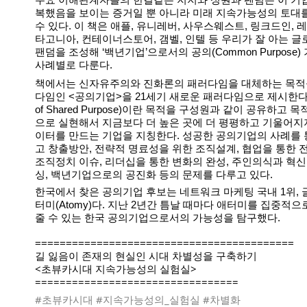
복했음을 보이는 증거일 뿐 아니라 미래 지속가능성의 토대를
수 있다. 이 책은 애플, 유니레버, 사우스웨스트, 링크드인, 
타고니아, 컨테이너스토어, 갬벨, 인텔 등 우리가 잘 아는 글
팬덤을 조성해 ‘백년기업’으로서의 공의(Common Purpose)
사례별로 다룬다.
책에서는 신자유주의와 진화론의 패러다임을 대체하는 목적
다임인 <공의기업>을 21세기 새로운 패러다임으로 제시한다. 
of Shared Purpose)이란 목적을 구성원과 같이 공유하고
으로 실현해서 지금보다 더 높은 곳에 더 평평하고 기울어지
이터를 만드는 기업을 지칭한다. 성공한 공의기업의 사례를
고 창출방안, 전략적 명료성을 위한 조직설계, 협업을 통한 전
조직정치 이슈, 리더십을 통한 변화의 완성, 주인의식과 혁신의
싱, 백년기업으로의 공진화 등의 문제를 다루고 있다.
한국에서 찾은 공의기업 후보는 네트워크 마케팅 국내 1위, 글
터미(Atomy)다. 지난 2년간 틈날 때마다 애터미를 집중적
줄 수 있는 한국 공의기업으로서의 가능성을 탐구했다.
==========================================
길 잃음이 존재의 현실인 시대 차별성을 구축하기
<초뷰카시대 지속가능성의 실험실>
=================================
#초뷰카시대
#지속가능성의_실험실
#차별화