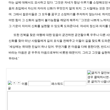
마는 삶에 대해서도 묘사하고 있다
. '
그것은 자네가 항상 이루기를 소망해오던 
음의 초입에서 자신의 자아의 신화가 무엇인지 알게 되지
.
그 시절에는 모든 것
여
.
그래서 젊은이들은 그 모두를 꿈꾸고 소망하기를 주저하지 않는다네
.
하지만
어떤 힘이 그 신화의 실현이 불가능함을 깨닫게 해주지
.' '
그것은 나쁘게 느껴지
그 기운이 자아의 신화를 실현할 수 있도록 도와준다네
.
자네의 정신과 의지를
또한 진북을 찾은 여행에 대한 믿음이 굳건하면 굳건할수록 우주나 다른 
신화를 찾아 떠난 사람들에게 길의 표식을 전해주고 이들이 길을 찾도록 도와
‘
세상에는 위대한 진실이 하나 있어
.
무언가를 온 마음을 다해 원한다면
,
반드시
바라는 마음은 곧 우주의 마음으로부터 비롯된 때문이지
.
그리고 그것을 실현하
무라네
.’
이름
패스워드
글