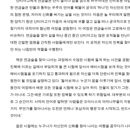
산티아고에게 연금술은 단지 철이나 납을 금으로 바꾸어내는 신비로운 작
한 연금술은 만물과 통하는 우주의 언어를 꿰뚫어 궁극의
'
하나
'
인 자신만의 진
의 참된 운명
,
자아의 신화를 써가는 삶을 사는 것이다
.
마음은 늘 우리에게 말
한 양치기 청년 산티아고가 마음의 속삭임에 귀를 열고 길을 떠나 궁극적으로 
찾기까지 극적이며 험난한 여정을 경험한다
.
이 여정은 연금술사의 고로에서 
비슷하다
.
연금술을 찾아 길을 떠난 중간 중간 산티아고는 많은 표적들을 만난
대한 간절한 염원을 간직한 사람들에게만 보인다
.
이 표적은 자신의 진북을 찾
안 되는 나침반의 역할을 수행한다
.
책은 연금술을 찾아 나서는 과정에서 수많은 시험에 들게 하는 사건을 경
진북에 이르는 길에서 부딪히게 될 큰 시험에 앞서서 예비시험을 보게 하는 것
예비시험들을 포기하지 않고 통과하게 됨으로 자신을 더욱 단련시켜 진북을 찾
원천이 될 것임을 설명하고 있다
. '
들어보게나
.
누군가 꿈을 이루기에 앞서
,
만물
동안의 여정에서 배운 모든 것들을 시험해 보고 싶어 하지
.
만물의 정기가 그런
가 아니네
.
그건 배운 가르침 또한 정복할 수 있도록 하기 위함일세
.
대부분의 사
로 그 순간이지
.
사막의 언어로 말하면
'
사람들은 오아시스의 야자나무들이 지평
거지
.
무언가를 찾아나서는 도전은 언제나
'
초심자의 행운
'
으로 시작되고
,
반드
것이네
.'
젊은 시절에는 누구나가 자신만의 신화를 찾아 나서는 여행을 꿈꾸다가 나