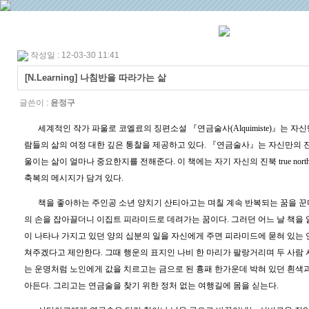
작성일 : 12-03-30 11:41
[N.Learning] 나침반을 따라가는 삶
글쓴이 :
윤정구
세계적인 작가 파울로 코엘료의 징편소설
『
연금술사
(Alquimiste)
』
는 자신
람들의 삶의 여정 대한 깊은 통찰을 제공하고 있다
.
『
연금술사
』
는 자신만의 
울이는 삶이 얼마나 중요한지를 전해준다
.
이 책에는 자기 자신의 진북
true nort
축복의 메시지가 담겨 있다
.
책을 좋아하는 주인공 소년 양치기 산티아고는 며칠 계속 반복되는 꿈을 꾼
의 손을 잡아끌더니 이집트 피라미드로 데려가는 꿈이다
.
그러던 어느 날 책을 
이 나타나 가지고 있던 양의 십분의 일을 자신에게 주면 피라미드에 묻혀 있는 
쳐주겠다고 제안한다
.
그때 행운의 표지인 나비 한 마리가 팔랑거리며 두 사람
는 운명처럼 노인에게 값을 치르고는 금으로 된 흉패 한가운데 박혀 있던 흰색
아든다
.
그리고는 연금술을 찾기 위한 정처 없는 여행길에 몸을 싣는다
.