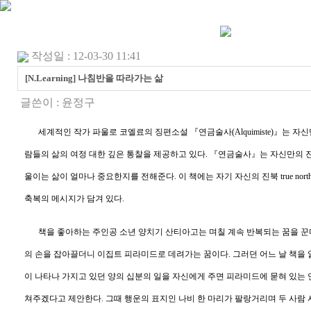
작성일 : 12-03-30 11:41
[N.Learning] 나침반을 따라가는 삶
글쓴이 :
윤정구
세계적인 작가 파울로 코엘료의 징편소설
『
연금술사
(Alquimiste)
』
는 자신
람들의 삶의 여정 대한 깊은 통찰을 제공하고 있다
.
『
연금술사
』
는 자신만의 
울이는 삶이 얼마나 중요한지를 전해준다
.
이 책에는 자기 자신의 진북
true nort
축복의 메시지가 담겨 있다
.
책을 좋아하는 주인공 소년 양치기 산티아고는 며칠 계속 반복되는 꿈을 꾼
의 손을 잡아끌더니 이집트 피라미드로 데려가는 꿈이다
.
그러던 어느 날 책을 
이 나타나 가지고 있던 양의 십분의 일을 자신에게 주면 피라미드에 묻혀 있는 
쳐주겠다고 제안한다
.
그때 행운의 표지인 나비 한 마리가 팔랑거리며 두 사람