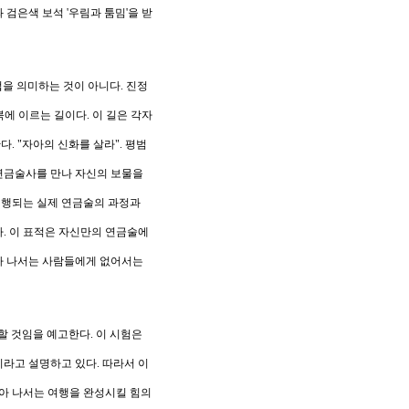
과 검은색 보석
'
우림과 툼밈
'
을 받
업을 의미하는 것이 아니다
.
진정
북에 이르는 길이다
.
이 길은 각자
한다
. "
자아의 신화를 살라
".
평범
연금술사를 만나 자신의 보물을
진행되는 실제 연금술의 과정과
다
.
이 표적은 자신만의 연금술에
아 나서는 사람들에게 없어서는
험할 것임을 예고한다
.
이 시험은
이라고 설명하고 있다
.
따라서 이
아 나서는 여행을 완성시킬 힘의