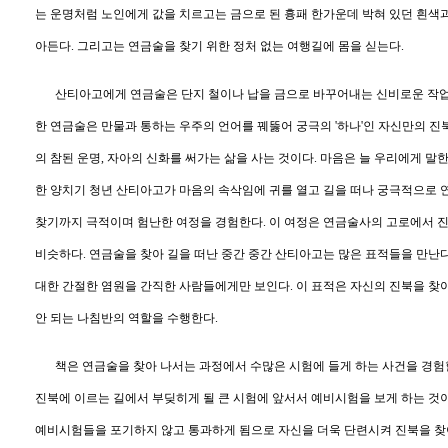
는 운명처럼 노인에게 값을 치르고는 금으로 된 흉패 한가운데 박혀 있던 흰색
아든다
.
그리고는 연금술을 찾기 위한 정처 없는 여행길에 몸을 싣는다
.
산티아고에게 연금술은 단지 철이나 납을 금으로 바꾸어내는 신비로운 작
한 연금술은 만물과 통하는 우주의 언어를 꿰뚫어 궁극의
'
하나
'
인 자신만의 진
의 참된 운명
,
자아의 신화를 써가는 삶을 사는 것이다
.
마음은 늘 우리에게 말
한 양치기 청년 산티아고가 마음의 속삭임에 귀를 열고 길을 떠나 궁극적으로 
찾기까지 극적이며 험난한 여정을 경험한다
.
이 여정은 연금술사의 고로에서 
비슷하다
.
연금술을 찾아 길을 떠난 중간 중간 산티아고는 많은 표적들을 만난
대한 간절한 염원을 간직한 사람들에게만 보인다
.
이 표적은 자신의 진북을 찾
안 되는 나침반의 역할을 수행한다
.
책은 연금술을 찾아 나서는 과정에서 수많은 시험에 들게 하는 사건을 경
진북에 이르는 길에서 부딪히게 될 큰 시험에 앞서서 예비시험을 보게 하는 것
예비시험들을 포기하지 않고 통과하게 됨으로 자신을 더욱 단련시켜 진북을 찾