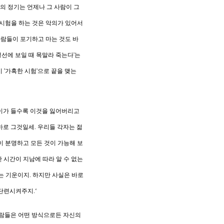
의 정기는 언제나 그 사람이 그
 시험을 하는 것은 악의가 있어서
람들이 포기하고 마는 것도 바
선에 보일 때 목말라 죽는다
'
는
시
'
가혹한 시험
'
으로 끝을 맺는
이가 들수록 이것을 잃어버리고
바로 그것일세
.
우리들 각자는 젊
이 분명하고 모든 것이 가능해 보
 시간이 지남에 따라 알 수 없는
는 기운이지
.
하지만 사실은 바로
 단련시켜주지
.‘
사람들은 어떤 방식으로든 자신의