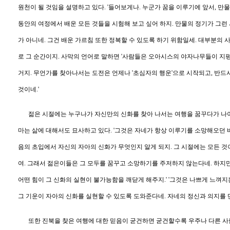
원천이 될 것임을 설명하고 있다
. '
들어보게나
.
누군가 꿈을 이루기에 앞서
,
만물
동안의 여정에서 배운 모든 것들을 시험해 보고 싶어 하지
.
만물의 정기가 그런
가 아니네
.
그건 배운 가르침 또한 정복할 수 있도록 하기 위함일세
.
대부분의 사
로 그 순간이지
.
사막의 언어로 말하면
'
사람들은 오아시스의 야자나무들이 지평
거지
.
무언가를 찾아나서는 도전은 언제나
'
초심자의 행운
'
으로 시작되고
,
반드
것이네
.'
젊은 시절에는 누구나가 자신만의 신화를 찾아 나서는 여행을 꿈꾸다가 나
마는 삶에 대해서도 묘사하고 있다
. '
그것은 자네가 항상 이루기를 소망해오던 
음의 초입에서 자신의 자아의 신화가 무엇인지 알게 되지
.
그 시절에는 모든 것
여
.
그래서 젊은이들은 그 모두를 꿈꾸고 소망하기를 주저하지 않는다네
.
하지만
어떤 힘이 그 신화의 실현이 불가능함을 깨닫게 해주지
.' '
그것은 나쁘게 느껴지
그 기운이 자아의 신화를 실현할 수 있도록 도와준다네
.
자네의 정신과 의지를
또한 진북을 찾은 여행에 대한 믿음이 굳건하면 굳건할수록 우주나 다른 