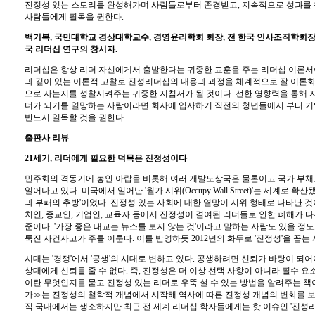
진정성 있는 스토리를 완성해가며 사람들로부터 존경받고, 지속적으로 성과를 
사람들에게 필독을 권한다.
백기복, 국민대학교 경상대학교수, 경영윤리학회 회장, 전 한국 인사조직학회장
국 리더십 연구의 창시자.
리더십은 항상 리더 자신에게서 출발한다는 귀중한 교훈을 주는 리더십 이론서
과 깊이 있는 이론적 고찰로 진성리더십의 내용과 과정을 체계적으로 잘 이론화
으로 사는지를 성찰시켜주는 귀중한 지침서가 될 것이다. 선한 영향력을 통해 
더가 되기를 열망하는 사람이라면 회사에 입사하기 직전의 청년들에서 부터 기
반드시 일독할 것을 권한다.
출판사 리뷰
21세기, 리더에게 필요한 덕목은 진정성이다
민주화의 격동기에 놓인 아랍을 비롯해 여러 개발도상국은 물론이고 국가 부
일어나고 있다. 미국에서 일어난 '월가 시위(Occupy Wall Street)'는 세계로 확
과 부패의 추방'이었다. 진정성 있는 사회에 대한 열망이 시위 형태로 나타난 
치인, 종교인, 기업인, 교육자 등에서 진정성이 결여된 리더들로 인한 폐해가 
준이다. '가장 좋은 태교는 뉴스를 보지 않는 것'이라고 말하는 사람도 있을 정
룩진 사건사고가 주를 이룬다. 이를 반영하듯 2012년의 화두로 '진정성'을 꼽는
시대는 '경쟁'에서 '공생'의 시대로 변하고 있다. 공생하려면 신뢰가 바탕이 되어
상대에게 신뢰를 줄 수 없다. 즉, 진정성은 더 이상 선택 사항이 아니라 필수 요
이란 무엇인지를 묻고 진정성 있는 리더로 우뚝 설 수 있는 방법을 알려주는 책
가≫는 진정성의 철학적 개념에서 시작해 역사에 따른 진정성 개념의 변화를 보여
직 국내에서는 생소하지만 최근 전 세계 리더십 학자들에게는 핫 이슈인 '진성리더(Authe