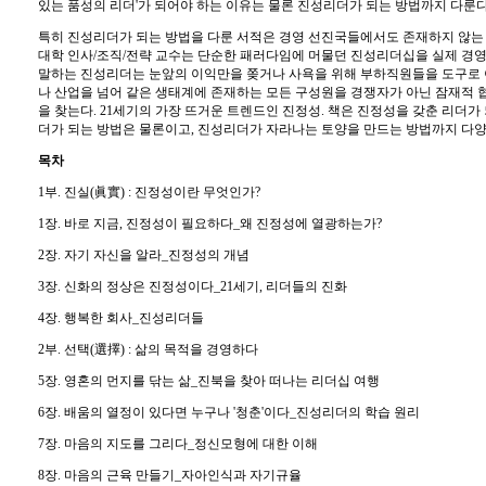
있는 품성의 리더'가 되어야 하는 이유는 물론 진성리더가 되는 방법까지 다룬다
특히 진성리더가 되는 방법을 다룬 서적은 경영 선진국들에서도 존재하지 않는 
대학 인사/조직/전략 교수는 단순한 패러다임에 머물던 진성리더십을 실제 경영
말하는 진성리더는 눈앞의 이익만을 쫒거나 사욕을 위해 부하직원들을 도구로 
나 산업을 넘어 같은 생태계에 존재하는 모든 구성원을 경쟁자가 아닌 잠재적 
을 찾는다. 21세기의 가장 뜨거운 트렌드인 진정성. 책은 진정성을 갖춘 리더
더가 되는 방법은 물론이고, 진성리더가 자라나는 토양을 만드는 방법까지 다양
목차
1부. 진실(眞實) : 진정성이란 무엇인가?
1장. 바로 지금, 진정성이 필요하다_왜 진정성에 열광하는가?
2장. 자기 자신을 알라_진정성의 개념
3장. 신화의 정상은 진정성이다_21세기, 리더들의 진화
4장. 행복한 회사_진성리더들
2부. 선택(選擇) : 삶의 목적을 경영하다
5장. 영혼의 먼지를 닦는 삶_진북을 찾아 떠나는 리더십 여행
6장. 배움의 열정이 있다면 누구나 '청춘'이다_진성리더의 학습 원리
7장. 마음의 지도를 그리다_정신모형에 대한 이해
8장. 마음의 근육 만들기_자아인식과 자기규율