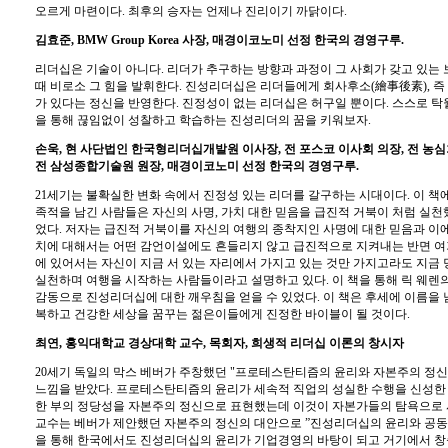
오르게 마련이다. 최후의 승자는 언제나 진리이기 까닭이다.
김효준, BMW Group Korea 사장, 매경이코노미 선정 한국의 경영구루.
리더십은 기술이 아니다. 리더가 추구하는 방향과 과정이 그 사회가 갖고 있는
때 비로소 그 힘을 발휘한다. 진성리더십은 리더들에게 회사후소(繪事後素), 즉
가 있다는 정신을 반영한다. 진정성이 없는 리더십은 허구일 뿐이다. 스스로 탁
을 통해 끊임없이 성찰하고 학습하는 진성리더의 꿈을 키워보자.
손욱, 현 사단법인 한국형리더십개발원 이사장, 전 포스코 이사회 의장, 전 농심
전 삼성종합기술원 원장, 매경이코노미 선정 한국의 경영구루.
21세기는 불확실한 변화 속에서 진정성 있는 리더를 갈구하는 시대이다. 이 책
족적을 남긴 사람들은 자신의 사명, 가치 대한 믿음을 급진적 거북이 처럼 실
었다. 저자는 급진적 거북이를 자신의 여행의 종착지인 사명에 대한 믿음과 이에
치에 대해서는 어떤 감언이설에도 흔들리지 않고 급진적으로 지켜내는 반면 여
에 있어서는 자신이 지금 서 있는 자리에서 가지고 있는 것만 가지고라도 지금 
실천하며 여행을 시작하는 사람들이라고 설명하고 있다. 이 책을 통해 릭 웨렌의 
감동으로 진성리더십에 대한 깨우침을 얻을 수 있었다. 이 책은 후세에 이름을 
복하고 건강한 세상을 꿈꾸는 젊은이들에게 진정한 바이블이 될 것이다.
최연, 홍익대학교 경상대학 교수, 목회자, 희생적 리더십 이론의 창시자
20세기 독일의 막스 베버가 주창했던 "프로테스탄티즘의 윤리와 자본주의 정신"
느낌을 받았다. 프로테스탄티즘의 윤리가 세속적 직업의 성실한 수행을 신성한 
한 부의 정당성을 자본주의 정신으로 표현했는데 이것이 자본가들의 탐욕으로 
교수는 베버가 제안했던 자본주의 정신의 대안으로 ”진성리더십의 윤리와 공동체
을 통해 한국에서도 진성리더십의 윤리가 기업경영의 바탕이 되고 거기에서 