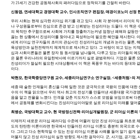
가 21세기 건강한 공동체사회의 패러다임으로 정착되기를 간절히 바란다.
신동엽, 연세대학교 경영대학 교수, 인사조직연구 편집장, 매경이코노미 선정 
우리 사회는 현재 심각한 리더십 위기를 겪고 있다. 사회 각 분야에서 리더의 
나 구성원들로부터 진심으로 존경 받고 신뢰받는 진성리더는 드물다. 이 책은 
의 목적만 추구함으로써 사회에 가치를 창출하기는커녕 엄청난 폐해와 갈등만
끓는 현 상황에서 진성리더를 찾아내고 육성하는데 필요한 혜안을 제시한다. 이
세계 리더십 연구자들의 초미의 관심사인 진성리더십의 개념과 논리는 물론, 해
육성방안과 실천전략까지 체계적으로 제시하고 있다. 그 바탕이 되고 있는 지적
십과 사회이론들은 물론 장자 등 동서양을 넘나들며, 다루고 있는 리더들의 예도
은 물론 우리나라의 유일한박사에 이르기까지 실로 광범위하다. 기업은 물론 모
진성리더가 절실히 필요한 시대상황에서 이 책은 폭풍우 치는 바다의 등대와 같
이다.
박현모, 한국학중앙연구원 교수, 세종리더십연구소 연구실장, <세종처럼>의 저
세종 때 숱한 인재들이 혼신을 다해 일한 것은 궁극적으로 국왕의 인품에 대한 
수의 이 책을 읽으면서 우리 역사 최고의 전성기를 만들어낸 세종대왕 국가경
음을 알고 전율을 느꼈다. 인격을 갖춘 지도자가 스스로 모범을 보임으로써 다
에서 공동체를 변화시킨다는 진성리더십이야말로 실로 리더십의 미래를 열어줄
최병순, 국방대학교 교수, 현 국방정신전력·리더십개발원장, 군 리더십 이론의
이제까지 새로운 리더십 패러다임 수준에 머물러 있던 진성 리더십을 최초로 체
도의 탄탄한 이론이라면 한국에서 만들어진 리더십 이론도 충분히 외국으로 수
다. 그리고 다소 현학적일 수 있는 진성 리더십 이론을 사례를 들어 알기 쉽게
머물지 않고 진성 리더십의 실천 방향도 제시한 걸작이다. 군, 사기업, 공기업,