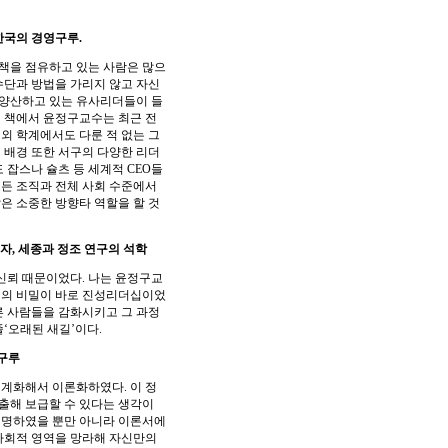
한국의 경영구루.
직책을 점유하고 있는 사람은 많으
수단과 방법을 가리지 않고 자신
 양산하고 있는 유사리더들이 들
 책에서 윤정구교수는 최근 전
외 학계에서도 다룬 적 없는 그
 배경 또한 서구의 다양한 리더
 잡스나 슐츠 등 세계적 CEO들
든 조직과 전체 사회 수준에서
은 소중한 방향타 역할을 할 것
자, 세종과 정조 연구의 석학
신뢰 때문이었다. 나는 윤정구교
영의 비밀이 바로 진성리더십이었
른 사람들을 감화시키고 그 과정
‘오래된 새길’이다.
 구루
계화해서 이론화하였다. 이 정
출해 보급할 수 있다는 생각이
 설명하였을 뿐만 아니라 이론서에
 사회적 영역을 망라해 자신만의