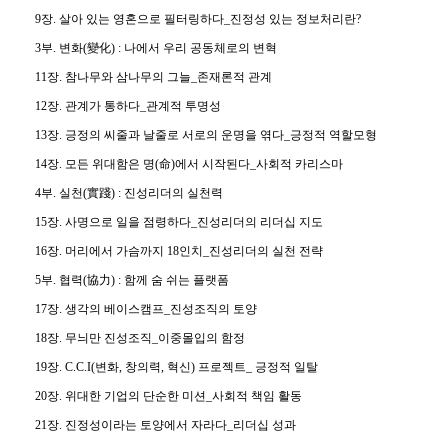
9장. 살아 있는 영혼으로 필터링하다_진정성 있는 정보처리란?
3부. 변화(變化) : 나에서 우리 공동체로의 변혁
11장. 참나무와 삼나무의 그늘_존재론적 관계
12장. 관계가 통하다_관계적 투명성
13장. 긍정의 씨줄과 날줄로 서로의 운명을 엮다_긍정적 역할모형
14장. 모든 위대함은 명(命)에서 시작된다_사회적 카리스마
4부. 실천(實踐) : 진성리더의 실천력
15장. 사명으로 일을 점령하다_진성리더의 리더십 지도
16장. 머리에서 가슴까지 18인치_진성리더의 실천 전략
5부. 협력(協力) : 함께 숨 쉬는 플랫폼
17장. 생각의 베이스캠프_진성조직의 토양
18장. 무늬만 진성조직_이중몰입의 함정
19장. C.C.I(변화, 창의력, 혁신) 프로젝트_ 긍정적 일탈
20장. 위대한 기업의 단순한 미션_사회적 책임 활동
21장. 진정성이라는 토양에서 자라다_리더십 성과