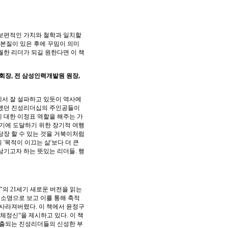
 보편적인 가치와 철학과 일치할
 본질이 있은 후에 꾸밈이 의미
월한 리더가 되길 원한다면 이 책
회장, 전 삼성인력개발원 원장,
에서 잘 설파하고 있듯이 역사에
천했던 진성리더십의 주인공들이
 대한 이정표 역할을 해주는 가
기에 도달하기 위한 장기적 여행
당장 할 수 있는 것을 거북이처럼
'목적이 이끄는 삶'보다 더 큰
남기고자 하는 뜻있는 리더들. 행
의 21세기 새로운 버전을 읽는
소명으로 보고 이를 통해 축적
사라져버렸다. 이 책에서 윤정구
정신“을 제시하고 있다. 이 책
창출되는 진성리더들의 신성한 부