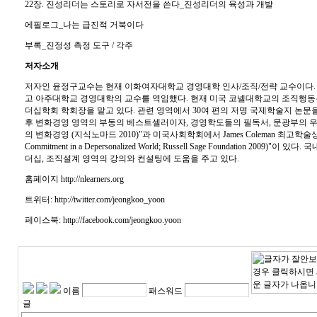
22장. 진성리더는 스토리로 자서전을 쓴다_진성리더의 육성과 개발
에필로그_나는 급진적 거북이다
부록_진정성 측정 도구 / 각주
저자소개
저자인 윤정구교수는 현재 이화여자대학교 경영대학 인사/조직/전략 교수이다.
고 아주대학교 경영대학의 교수를 역임했다. 현재 미국 코넬대학교의 조직행
더십학회 학회장을 맡고 있다. 관련 영역에서 30여 편의 저명 국제학술지 논문
후 변화경영 영역의 부동의 베스트셀러이자, 경영학도들의 필독서, 문광부의 우
의 변화경영 (지식노마드 2010)"과 미국사회학회에서 James Coleman 최고학술상
Commitment in a Depersonalized World; Russell Sage Foundation 2009
더십, 조직설계 영역의 강의와 컨설팅에 도움을 주고 있다.
홈페이지 http://nlearners.org
트위터: http://twitter.com/jeongkoo_yoon
페이스북: http://facebook.com/jeongkoo.yoon
이름
패스워드
글