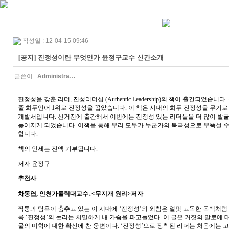
작성일 : 12-04-15 09:46
[공지] 진정성이란 무엇인가 윤정구교수 신간소개
글쓴이 :
Administra…
진정성을 갖춘 리더, 진성리더십 (Authentic Leadership)의 책이 출간되었습
줄 화두언어 1위로 진정성을 꼽았습니다. 이 책은 시대의 화두 진정성을 무기
개발서입니다. 선거전에 출간해서 이번에는 진정성 있는 리더들을 더 많이 발
늦어지게 되었습니다. 이책을 통해 우리 모두가 누군가의 북극성으로 우뚝설 수
합니다.
책의 인세는 전액 기부됩니다.
저자 윤정구
추천사
차동엽, 인천가톨릭대교수․<무지개 원리>저자
짝퉁과 탐욕이 춤추고 있는 이 시대에 ‘진정성’의 외침은 얼핏 고독한 독백처럼
록 ‘진정성’의 논리는 치밀하게 내 가슴을 파고들었다. 이 글은 거짓의 말로에 
물의 미학에 대한 확신에 찬 웅변이다. ‘진정성’으로 장착된 리더는 처음에는 